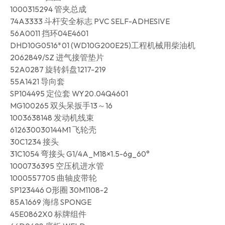
1000315294 管夹总成
74A3333 斗杆安全标志 PVC SELF-ADHESIVE
56A0011 挡环04E4601
DHD10G0516*01 (WD10G200E25)工程机械用柴油机
2062849/SZ 进气接管垫片
52A0287 旋转斜盘1217-219
55A1421 导向套
SP104495 定位套 WY20.04Q4601
MG100265 双头呆扳手13～16
1003638148 发动机线束
612630030144M1 飞轮壳
30C1234 接头
31C1054 弯接头 G1/4A_M18×1.5-6g_60°
1000736395 空压机进水管
1000557705 曲轴皮带轮
SP123446 O形圈 30M1108-2
85A1669 海绵 SPONGE
45E0862X0 标牌组件