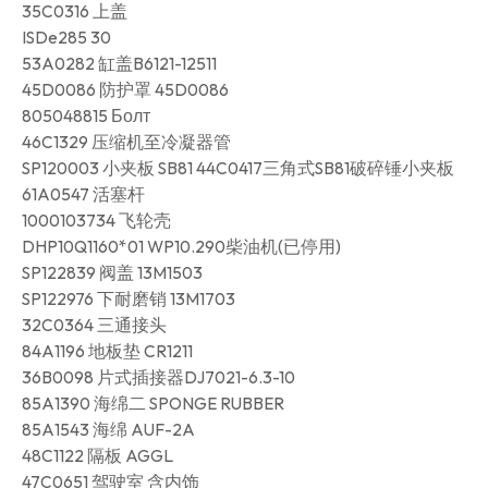
35C0316 上盖
ISDe285 30
53A0282 缸盖B6121-12511
45D0086 防护罩 45D0086
805048815 Болт
46C1329 压缩机至冷凝器管
SP120003 小夹板 SB81 44C0417三角式SB81破碎锤小夹板
61A0547 活塞杆
1000103734 飞轮壳
DHP10Q1160*01 WP10.290柴油机(已停用)
SP122839 阀盖 13M1503
SP122976 下耐磨销 13M1703
32C0364 三通接头
84A1196 地板垫 CR1211
36B0098 片式插接器DJ7021-6.3-10
85A1390 海绵二 SPONGE RUBBER
85A1543 海绵 AUF-2A
48C1122 隔板 AGGL
47C0651 驾驶室 含内饰