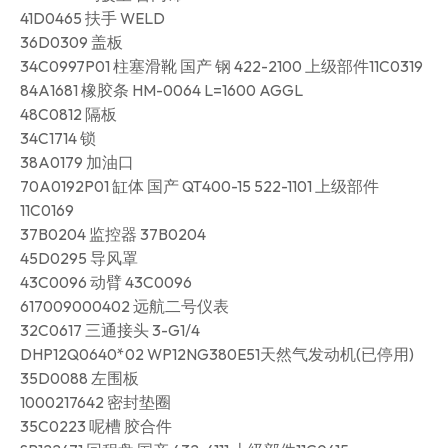
41D0465 扶手 WELD
36D0309 盖板
34C0997P01 柱塞滑靴 国产 钢 422-2100 上级部件11C0319
84A1681 橡胶条 HM-0064 L=1600 AGGL
48C0812 隔板
34C1714 锁
38A0179 加油口
70A0192P01 缸体 国产 QT400-15 522-1101 上级部件
11C0169
37B0204 监控器 37B0204
45D0295 导风罩
43C0096 动臂 43C0096
617009000402 远航二号仪表
32C0617 三通接头 3-G1/4
DHP12Q0640*02 WP12NG380E51天然气发动机(已停用)
35D0088 左围板
1000217642 密封垫圈
35C0223 呢槽 胶合件