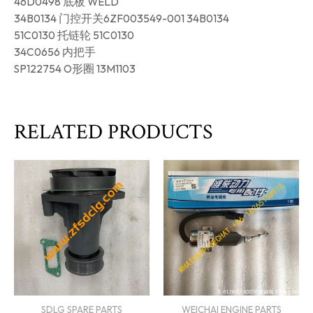
46D0498 底板 WELD
34B0134 门控开关6ZF003549-001 34B0134
51C0130 托链轮 51C0130
34C0656 内把手
SP122754 O形圈 13M1103
RELATED PRODUCTS
SDLG SPARE PARTS
WEICHAI ENGINE PARTS