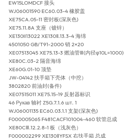
EW15LOMDCF 接头
WJ06001590 EC60.03-4 橡胶盖
XE75CA.05-11 密封板(深灰色)
XE75.11.8A 支座（镀锌）
XE130II13022 XE130Ⅱ.13.3-4 海绵
4501050 GB/T91-2000 销 2×20
XE07513045 XE75.13-3 燃油管Ⅲ(内径φ10L=1000)
XE80C.03-2 隔音海绵
XE60G.01-10 顶垫
JW-04142 扶手箱下壳体（中挖）
3802820 前油封(备件)
XE07515011 XE75.15-19 反射器标识
46 Рукав 轴衬 Z5G.7.1.6 шт. 1
WJ06001135 EC60.03.1.1 支架(深灰色)
F000005065 F481CACF101004-460 软管总成
XE80CⅢ.12.2.8-1 板（浅灰色）
F000002299 XE130ⅡYFSX 右扶手箱 总成