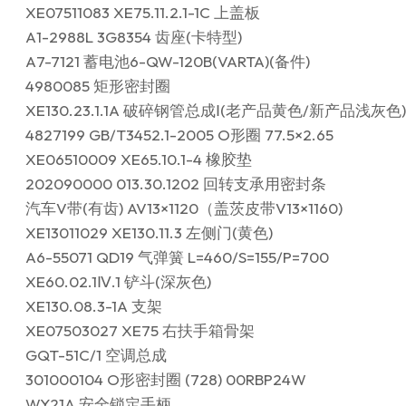
XE07511083 XE75.11.2.1-1C 上盖板
A1-2988L 3G8354 齿座(卡特型)
A7-7121 蓄电池6-QW-120B(VARTA)(备件)
4980085 矩形密封圈
XE130.23.1.1A 破碎钢管总成Ⅰ(老产品黄色/新产品浅灰色)
4827199 GB/T3452.1-2005 O形圈 77.5×2.65
XE06510009 XE65.10.1-4 橡胶垫
202090000 013.30.1202 回转支承用密封条
汽车V带(有齿) AV13×1120（盖茨皮带V13×1160)
XE13011029 XE130.11.3 左侧门(黄色)
A6-55071 QD19 气弹簧 L=460/S=155/P=700
XE60.02.1Ⅳ.1 铲斗(深灰色)
XE130.08.3-1A 支架
XE07503027 XE75 右扶手箱骨架
GQT-51C/1 空调总成
301000104 O形密封圈 (728) 00RBP24W
WY21A 安全锁定手柄