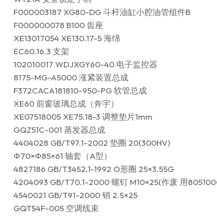
F000003187 XG80-DG 斗杆油缸小腔油管组件B
F000000078 B100 齿座
XE13017054 XE130.17-5 海绵
EC60.16.3 支架
102010017 WDJXGY60-40 电子监控器
8175-MG-A5000 涨紧装置总成
F372CACA181810-950-PG 软管总成
XE60 前窗玻璃总成（奔宇）
XE07518005 XE75.18-3 调整垫片1mm
GQZ51C-001 蒸发器总成
4404028 GB/T97.1-2002 垫圈 20(300HV)
Φ70×Φ85×61 轴套（A型）
4827186 GB/T3452.1-1992 O形圈 25×3.55G
4204093 GB/T70.1-2000 螺钉 M10×25(作废 用80510
4540021 GB/T91-2000 销 2.5×25
GQT54F-005 空调线束