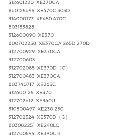
312601220 XE370CA
860125695 XE470C 305D
314000173 XE450 470C
803183828
312600090 XE370
800702258 XE370CA 265D 270D
312700929 XE370CA
312700603
312702085 XE370D（G）
312700483 XE370CA
803740717 XE265C
312600125 XE370
312702612 XE360U
310800497 XE230 250
312702524 XE370D（G）
803082251 XE240LC
312700594 XE390CH