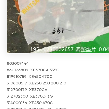
803007444
860126809 XE370CA 335C
819910759 XE450 470C
310800517 XE230 250 200 210
312700179 XE370CA
312702300 XE370D（G）
314000136 XE450 470C