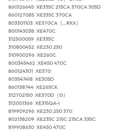
860126645 XE335C 215CA 370CA 305D
860127085 XE335C 370CA
803301103 XE370CA（…RXX）
800143038 XE470C
312500059 XE335C
310800452 XE230 250
310900296 XE260C
800345462 XE450 470C
860124301 XE370
803547418 XE305D
860138744 XE265CK
312702150 XE370D（G）
312001366 XE315QA-I
819909296 XE230 250 370
802138209 XE235C 215C 215CA 335C
819908630 XE450 470C