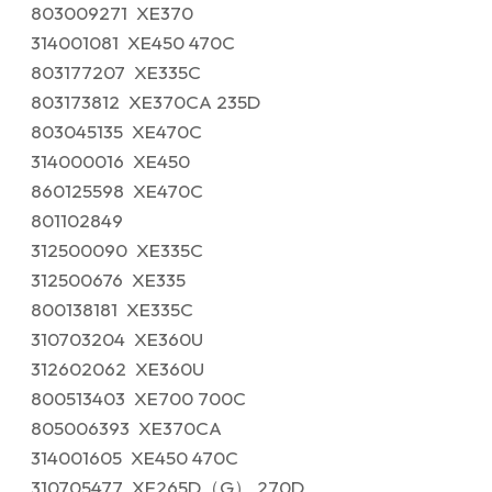
803009271 XE370
314001081 XE450 470C
803177207 XE335C
803173812 XE370CA 235D
803045135 XE470C
314000016 XE450
860125598 XE470C
801102849
312500090 XE335C
312500676 XE335
800138181 XE335C
310703204 XE360U
312602062 XE360U
800513403 XE700 700C
805006393 XE370CA
314001605 XE450 470C
310705477 XE265D（G） 270D