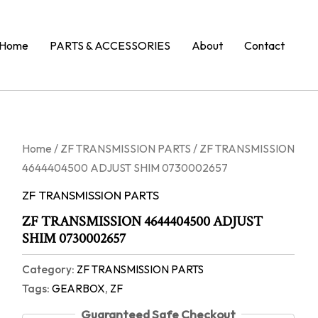
Home
PARTS & ACCESSORIES
About
Contact
Home
/
ZF TRANSMISSION PARTS
/ ZF TRANSMISSION
4644404500 ADJUST SHIM 0730002657
ZF TRANSMISSION PARTS
ZF TRANSMISSION 4644404500 ADJUST
SHIM 0730002657
Category:
ZF TRANSMISSION PARTS
Tags:
GEARBOX
,
ZF
Guaranteed Safe Checkout