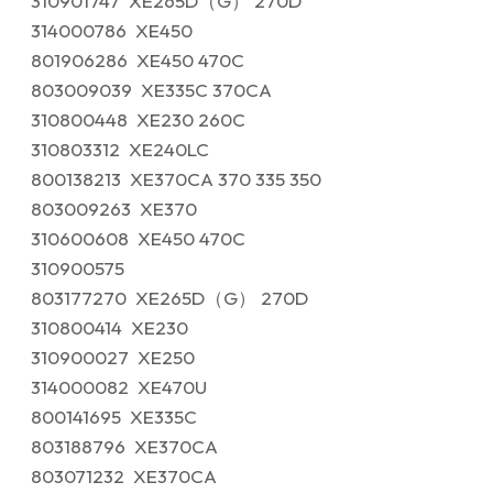
310901747 XE265D（G） 270D
314000786 XE450
801906286 XE450 470C
803009039 XE335C 370CA
310800448 XE230 260C
310803312 XE240LC
800138213 XE370CA 370 335 350
803009263 XE370
310600608 XE450 470C
310900575
803177270 XE265D（G） 270D
310800414 XE230
310900027 XE250
314000082 XE470U
800141695 XE335C
803188796 XE370CA
803071232 XE370CA