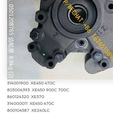
314001900 XE450 470C
803004393 XE450 900C 700C
860124320 XE370
314000011 XE450 470C
800104587 XE240LC