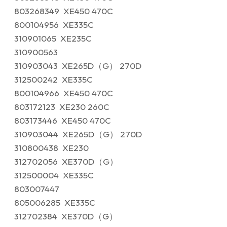
803268349 XE450 470C
800104956 XE335C
310901065 XE235C
310900563
310903043 XE265D（G） 270D
312500242 XE335C
800104966 XE450 470C
803172123 XE230 260C
803173446 XE450 470C
310903044 XE265D（G） 270D
310800438 XE230
312702056 XE370D（G）
312500004 XE335C
803007447
805006285 XE335C
312702384 XE370D（G）