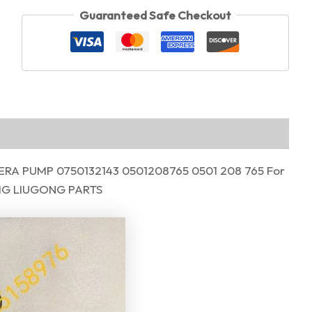
Guaranteed Safe Checkout
RA PUMP 0750132143 0501208765 0501 208 765 For
G LIUGONG PARTS