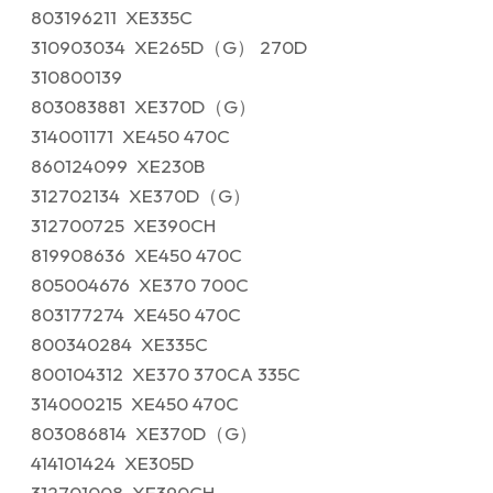
803196211 XE335C
310903034 XE265D（G） 270D
310800139
803083881 XE370D（G）
314001171 XE450 470C
860124099 XE230B
312702134 XE370D（G）
312700725 XE390CH
819908636 XE450 470C
805004676 XE370 700C
803177274 XE450 470C
800340284 XE335C
800104312 XE370 370CA 335C
314000215 XE450 470C
803086814 XE370D（G）
414101424 XE305D
312701008 XE390CH