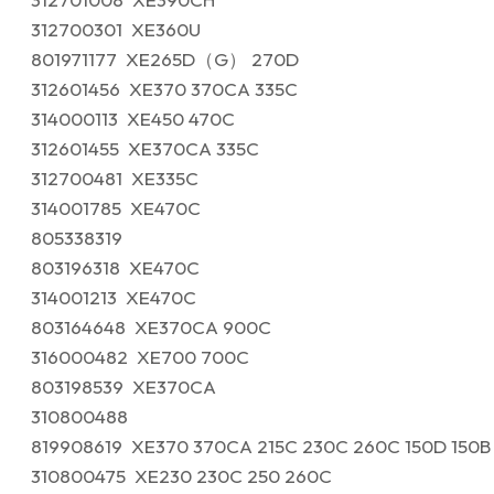
312700301 XE360U
801971177 XE265D（G） 270D
312601456 XE370 370CA 335C
314000113 XE450 470C
312601455 XE370CA 335C
312700481 XE335C
314001785 XE470C
805338319
803196318 XE470C
314001213 XE470C
803164648 XE370CA 900C
316000482 XE700 700C
803198539 XE370CA
310800488
819908619 XE370 370CA 215C 230C 260C 150D 150B
310800475 XE230 230C 250 260C