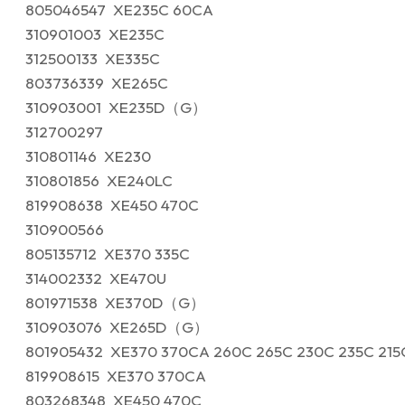
805046547 XE235C 60CA
310901003 XE235C
312500133 XE335C
803736339 XE265C
310903001 XE235D（G）
312700297
310801146 XE230
310801856 XE240LC
819908638 XE450 470C
310900566
805135712 XE370 335C
314002332 XE470U
801971538 XE370D（G）
310903076 XE265D（G）
801905432 XE370 370CA 260C 265C 230C 235C 215
819908615 XE370 370CA
803268348 XE450 470C