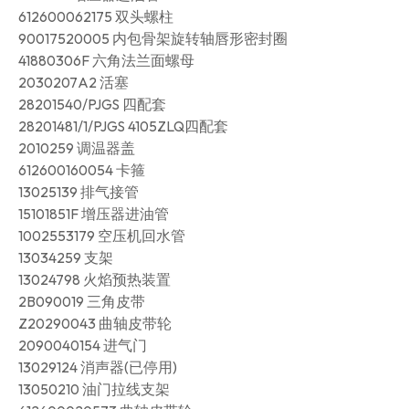
612600062175 双头螺柱
90017520005 内包骨架旋转轴唇形密封圈
41880306F 六角法兰面螺母
2030207A2 活塞
28201540/PJGS 四配套
28201481/1/PJGS 4105ZLQ四配套
2010259 调温器盖
612600160054 卡箍
13025139 排气接管
15101851F 增压器进油管
1002553179 空压机回水管
13034259 支架
13024798 火焰预热装置
2B090019 三角皮带
Z20290043 曲轴皮带轮
2090040154 进气门
13029124 消声器(已停用)
13050210 油门拉线支架