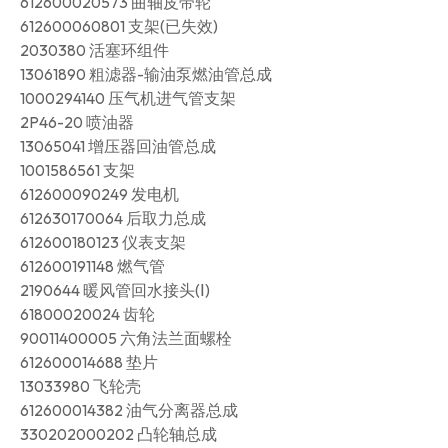
612600020573 曲轴皮带轮
612600060801 支架(已失效)
2030380 活塞环组件
13061890 粗滤器-输油泵燃油管总成
1000294140 压气机进气管支架
2P46-20 喷油器
13065041 增压器回油管总成
1001586561 支架
612600090249 发电机
612630170064 后取力总成
612600180123 仪表支架
612600191148 燃气管
2190644 暖风管回水接头(Ⅰ)
61800020024 齿轮
90011400005 六角法兰面螺栓
612600014688 垫片
13033980 飞轮壳
612600014382 油气分离器总成
330202000202 凸轮轴总成