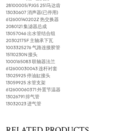
28100005/PJGS 251马达齿
13030607 消声器(已停用)
612600140202Z 热交换器
2080121 集滤器总成
13057046 出水管结合组
20302175F 主轴承下瓦
1003325276 气路连接胶管
15110230N 接头
1000165083 联轴器法兰
612600030043 连杆衬套
13025925 停油缸接头
13059925 水管支架
612600060371 外置节温器
13026791 排气管
13032023 进气管
RELATED PRODUCTS