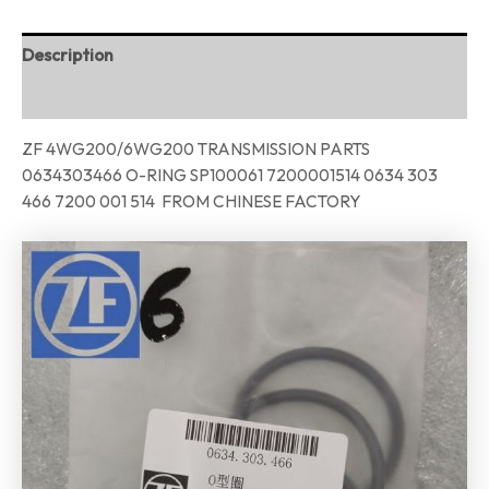
Description
Reviews (0)
ZF 4WG200/6WG200 TRANSMISSION PARTS
0634303466 O-RING SP100061 7200001514 0634 303
466 7200 001 514 FROM CHINESE FACTORY