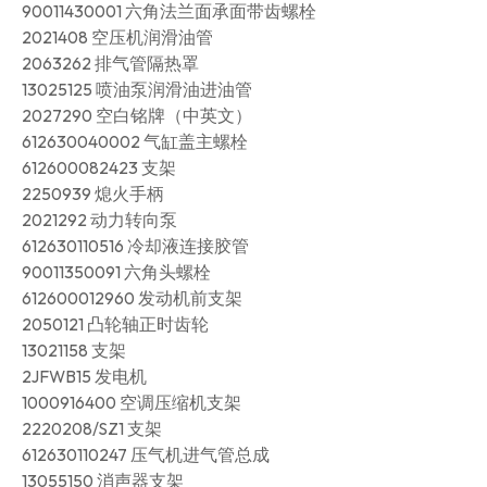
90011430001 六角法兰面承面带齿螺栓
2021408 空压机润滑油管
2063262 排气管隔热罩
13025125 喷油泵润滑油进油管
2027290 空白铭牌（中英文）
612630040002 气缸盖主螺栓
612600082423 支架
2250939 熄火手柄
2021292 动力转向泵
612630110516 冷却液连接胶管
90011350091 六角头螺栓
612600012960 发动机前支架
2050121 凸轮轴正时齿轮
13021158 支架
2JFWB15 发电机
1000916400 空调压缩机支架
2220208/SZ1 支架
612630110247 压气机进气管总成
13055150 消声器支架