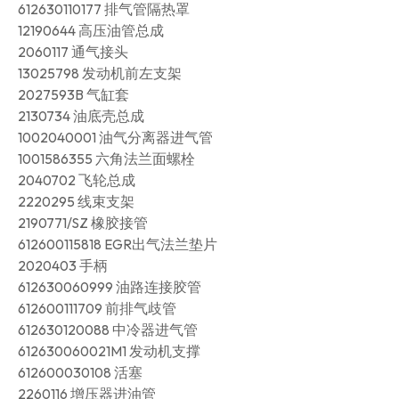
612630110177 排气管隔热罩
12190644 高压油管总成
2060117 通气接头
13025798 发动机前左支架
2027593B 气缸套
2130734 油底壳总成
1002040001 油气分离器进气管
1001586355 六角法兰面螺栓
2040702 飞轮总成
2220295 线束支架
2190771/SZ 橡胶接管
612600115818 EGR出气法兰垫片
2020403 手柄
612630060999 油路连接胶管
612600111709 前排气歧管
612630120088 中冷器进气管
612630060021M1 发动机支撑
612600030108 活塞
2260116 增压器进油管