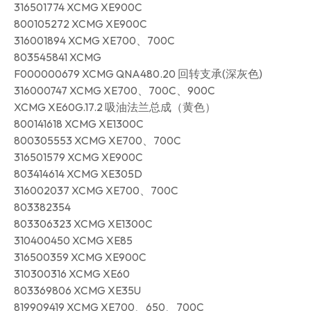
316501774 XCMG XE900C
800105272 XCMG XE900C
316001894 XCMG XE700、700C
803545841 XCMG
F000000679 XCMG QNA480.20 回转支承(深灰色)
316000747 XCMG XE700、700C、900C
XCMG XE60G.17.2 吸油法兰总成（黄色）
800141618 XCMG XE1300C
800305553 XCMG XE700、700C
316501579 XCMG XE900C
803414614 XCMG XE305D
316002037 XCMG XE700、700C
803382354
803306323 XCMG XE1300C
310400450 XCMG XE85
316500359 XCMG XE900C
310300316 XCMG XE60
803369806 XCMG XE35U
819909419 XCMG XE700、650、700C