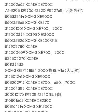
316002663 XCMG XE700C
A1-3205 129906-12520(P822768) 空滤(外)芯
805338414 XCMG XE900C
860133365 XCMG XE370
316001001 XCMG XE700、700C
318000394 XCMG XE1300C
860133326 XCMG XE200/215
819908780 XCMG
316000409 XCMG XE700、700C
822502270 XCMG
801139433
XCMG GB/T6185.1-2000 螺母 M16 (达克罗)
316501241 XCMG XE900C
803202919 XCMG XE700、650、700C
316004387 XCMG XE700C
300010176 119808-12540 卸压阀
310801665 XCMG XE230C
803164714 XCMG XE1300C