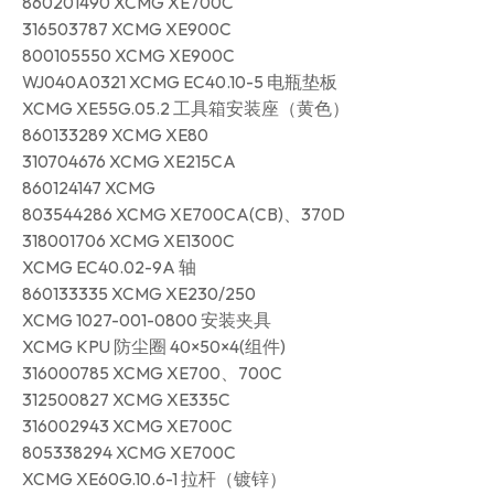
860201490 XCMG XE700C
316503787 XCMG XE900C
800105550 XCMG XE900C
WJ040A0321 XCMG EC40.10-5 电瓶垫板
XCMG XE55G.05.2 工具箱安装座（黄色）
860133289 XCMG XE80
310704676 XCMG XE215CA
860124147 XCMG
803544286 XCMG XE700CA(CB)、370D
318001706 XCMG XE1300C
XCMG EC40.02-9A 轴
860133335 XCMG XE230/250
XCMG 1027-001-0800 安装夹具
XCMG KPU 防尘圈 40×50×4(组件)
316000785 XCMG XE700、700C
312500827 XCMG XE335C
316002943 XCMG XE700C
805338294 XCMG XE700C
XCMG XE60G.10.6-1 拉杆（镀锌）