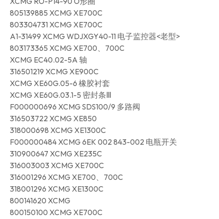
XCMG RO-P14-90 O形圈
805139885 XCMG XE700C
803304731 XCMG XE700C
A1-31499 XCMG WDJXGY40-11 电子监控器<老型>
803173365 XCMG XE700、700C
XCMG EC40.02-5A 轴
316501219 XCMG XE900C
XCMG XE60G.05-6 橡胶衬套
XCMG XE60G.03.1-5 密封条Ⅲ
F000000696 XCMG SDS100/9 多路阀
316503722 XCMG XE850
318000698 XCMG XE1300C
F000000484 XCMG 6EK 002 843-002 电瓶开关
310900647 XCMG XE235C
316003003 XCMG XE700C
316001296 XCMG XE700、700C
318001296 XCMG XE1300C
800141620 XCMG
800150100 XCMG XE700C