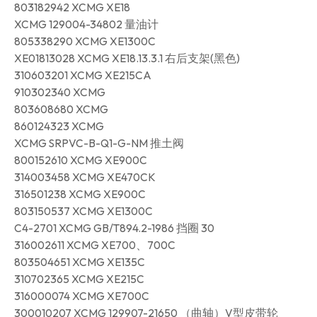
803182942 XCMG XE18
XCMG 129004-34802 量油计
805338290 XCMG XE1300C
XE01813028 XCMG XE18.13.3.1 右后支架(黑色)
310603201 XCMG XE215CA
910302340 XCMG
803608680 XCMG
860124323 XCMG
XCMG SRPVC-B-Q1-G-NM 推土阀
800152610 XCMG XE900C
314003458 XCMG XE470CK
316501238 XCMG XE900C
803150537 XCMG XE1300C
C4-2701 XCMG GB/T894.2-1986 挡圈 30
316002611 XCMG XE700、700C
803504651 XCMG XE135C
310702365 XCMG XE215C
316000074 XCMG XE700C
300010207 XCMG 129907-21650 （曲轴）V型皮带轮