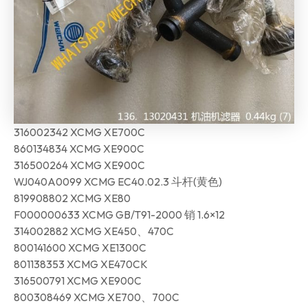
316002342 XCMG XE700C
860134834 XCMG XE900C
316500264 XCMG XE900C
WJ040A0099 XCMG EC40.02.3 斗杆(黄色)
819908802 XCMG XE80
F000000633 XCMG GB/T91-2000 销 1.6×12
314002882 XCMG XE450、470C
800141600 XCMG XE1300C
801138353 XCMG XE470CK
316500791 XCMG XE900C
800308469 XCMG XE700、700C