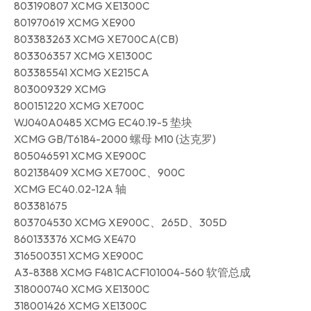
803190807 XCMG XE1300C
801970619 XCMG XE900
803383263 XCMG XE700CA(CB)
803306357 XCMG XE1300C
803385541 XCMG XE215CA
803009329 XCMG
800151220 XCMG XE700C
WJ040A0485 XCMG EC40.19-5 垫块
XCMG GB/T6184-2000 螺母 M10 (达克罗)
805046591 XCMG XE900C
802138409 XCMG XE700C、900C
XCMG EC40.02-12A 轴
803381675
803704530 XCMG XE900C、265D、305D
860133376 XCMG XE470
316500351 XCMG XE900C
A3-8388 XCMG F481CACF101004-560 软管总成
318000740 XCMG XE1300C
318001426 XCMG XE1300C