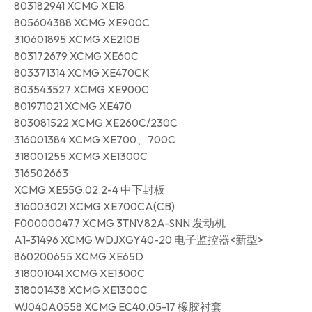
803182941 XCMG XE18
805604388 XCMG XE900C
310601895 XCMG XE210B
803172679 XCMG XE60C
803371314 XCMG XE470CK
803543527 XCMG XE900C
801971021 XCMG XE470
803081522 XCMG XE260C/230C
316001384 XCMG XE700、700C
318001255 XCMG XE1300C
316502663
XCMG XE55G.02.2-4 中下封板
316003021 XCMG XE700CA(CB)
F000000477 XCMG 3TNV82A-SNN 发动机
A1-31496 XCMG WDJXGY40-20 电子监控器<新型>
860200655 XCMG XE65D
318001041 XCMG XE1300C
318001438 XCMG XE1300C
WJ040A0558 XCMG EC40.05-17 橡胶衬套