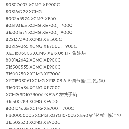
803074107 XCMG XE900C
803164729 XCMG
800345924 XCMG XE60
803193163 XCMG XE700、700C
316001574 XCMG XE700、900C
822137390 XCMG XE1300C
802139065 XCMG XE700C、900C
XE01808003 XCMG XE18.08.1.1-1 集油块
800142642 XCMG XE900C
316500535 XCMG XE900C
316002502 XCMG XE700C
XE01803061 XCMG XE18.03.6-5 调节座(二)(镀锌)
316002434 XCMG XE700C
XCMG SD1023006-XE18Z 左扶手箱
316500788 XCMG XE900C
800104625 XCMG XE700、700C
FB00000005 XCMG XGYG10-008 XE40 铲斗油缸修理包
316502538 XCMG XE900C