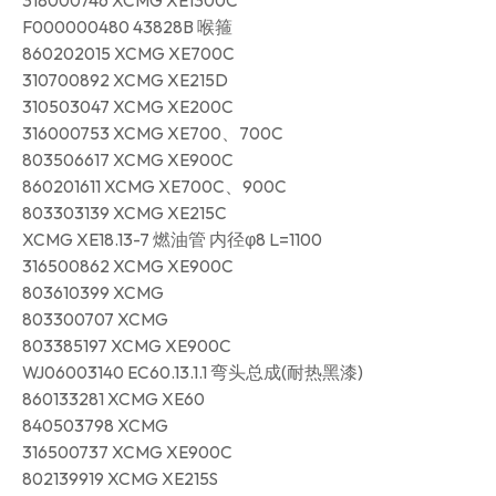
318000746 XCMG XE1300C
F000000480 43828B 喉箍
860202015 XCMG XE700C
310700892 XCMG XE215D
310503047 XCMG XE200C
316000753 XCMG XE700、700C
803506617 XCMG XE900C
860201611 XCMG XE700C、900C
803303139 XCMG XE215C
XCMG XE18.13-7 燃油管 内径φ8 L=1100
316500862 XCMG XE900C
803610399 XCMG
803300707 XCMG
803385197 XCMG XE900C
WJ06003140 EC60.13.1.1 弯头总成(耐热黑漆)
860133281 XCMG XE60
840503798 XCMG
316500737 XCMG XE900C
802139919 XCMG XE215S