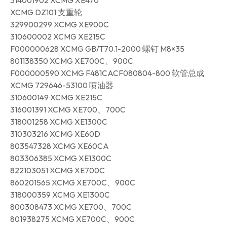
314001902 XCMG XE470
XCMG DZ101 支重轮
329900299 XCMG XE900C
310600002 XCMG XE215C
F000000628 XCMG GB/T70.1-2000 螺钉 M8×35
801138350 XCMG XE700C、900C
F000000590 XCMG F481CACF080804-800 软管总成
XCMG 729646-53100 喷油器
310600149 XCMG XE215C
316001391 XCMG XE700、700C
318001258 XCMG XE1300C
310303216 XCMG XE60D
803547328 XCMG XE60CA
803306385 XCMG XE1300C
822103051 XCMG XE700C
860201565 XCMG XE700C、900C
318000359 XCMG XE1300C
800308473 XCMG XE700、700C
801938275 XCMG XE700C、900C