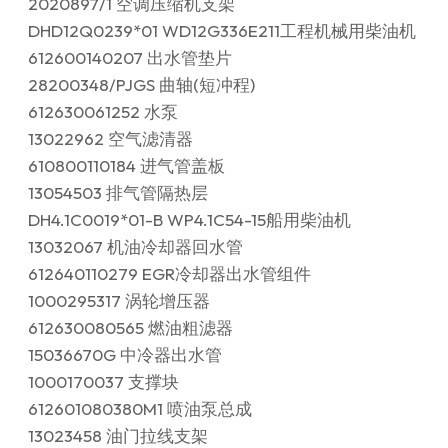
2020897/1 空调压缩机支架
DHD12Q0239*01 WD12G336E211工程机械用柴油机
612600140207 出水管垫片
28200348/PJGS 曲轴(短冲程)
612630061252 水泵
13022962 空气滤清器
610800110184 进气管盖板
13054503 排气管隔热层
DH4.1C0019*01-B WP4.1C54-15船用柴油机
13032067 机油冷却器回水管
612640110279 EGR冷却器出水管组件
1000295317 涡轮增压器
612630080565 燃油粗滤器
15036670G 中冷器出水管
1000170037 支撑块
612601080380M1 喷油泵总成
13023458 油门拉线支架