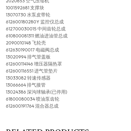
2020853 空气压缩机
1001592681 支撑块
13070730 水泵皮带轮
612600180280Y 监控仪总成
612700030015 中间齿轮总成
610800081311 燃油进油管总成
2090010148 飞轮壳
612630190017 电磁阀总成
13020994 排气管盖板
612600114146 增压器隔热罩
612600116551 进气管垫片
13033082 转速传感器
13066664 排气接管
13024386 深沟球轴承(已停用)
61800080034 喷油泵齿轮
612600191764 混合器总成