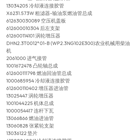
13034205 冷却液连接胶管
X6231.573W 粗滤器-输油泵燃油管总成
612630030089 空压机盖板
612600010304 后左支架
612600114101 涡轮增压器
DHN2.3T0012*01-B (WP2.3NG102E300)农业机械用柴油
机
2061000 进气接管
1001672478 凸轮轴总成
612600111798 燃油回油管总成
1000685954 冷却液连接胶管
612600110402 增压器进油管
13025447 涡轮增压器
1001044225 机体总成
1000054417 连杆下瓦
13066866 燃油进油管
13060828 张紧轮支架
13036122 垫片