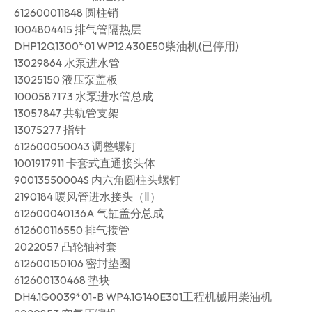
612600011848 圆柱销
1004804415 排气管隔热层
DHP12Q1300*01 WP12.430E50柴油机(已停用)
13029864 水泵进水管
13025150 液压泵盖板
1000587173 水泵进水管总成
13057847 共轨管支架
13075277 指针
612600050043 调整螺钉
1001917911 卡套式直通接头体
90013550004S 内六角圆柱头螺钉
2190184 暖风管进水接头（Ⅱ）
612600040136A 气缸盖分总成
612600116550 排气接管
2022057 凸轮轴衬套
612600150106 密封垫圈
612600130468 垫块
DH4.1G0039*01-B WP4.1G140E301工程机械用柴油机