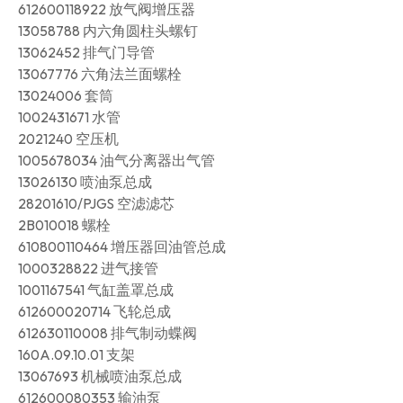
612600118922 放气阀增压器
13058788 内六角圆柱头螺钉
13062452 排气门导管
13067776 六角法兰面螺栓
13024006 套筒
1002431671 水管
2021240 空压机
1005678034 油气分离器出气管
13026130 喷油泵总成
28201610/PJGS 空滤滤芯
2B010018 螺栓
610800110464 增压器回油管总成
1000328822 进气接管
1001167541 气缸盖罩总成
612600020714 飞轮总成
612630110008 排气制动蝶阀
160A.09.10.01 支架
13067693 机械喷油泵总成
612600080353 输油泵