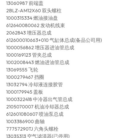
13060987 前端盖
2BLZ-AM12X60 双头螺柱
1000315334 燃油接油盘
612640080062 发动机线束
2062843 增压器总成
612600010663+010 气缸体总成(备品公司用)
1000056862 增压器进油管总成
1000169123 管夹总成
1002008443 燃油进油管总成
13069555 飞轮
1000279467 挡圈
13032794 冷却液连接胶管
1000179945 盖板
1000322418 中冷器出气管总成
2105070007 机油冷却器总成
612601080607 喷油泵总成
1003386900 曲轴
77757290TJ 六角头螺栓
13035313 空气滤清器(已停用)