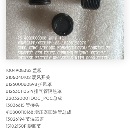
1004908382 盖板
2105040102 暖风开关
612600060898 护风罩
612630110514 排气管隔热罩
Z20320001 DOC_POC总成
13036615 管接头
410800110168 增压器回油管总成
13026194 节温器盖
15102150F 膨胀节