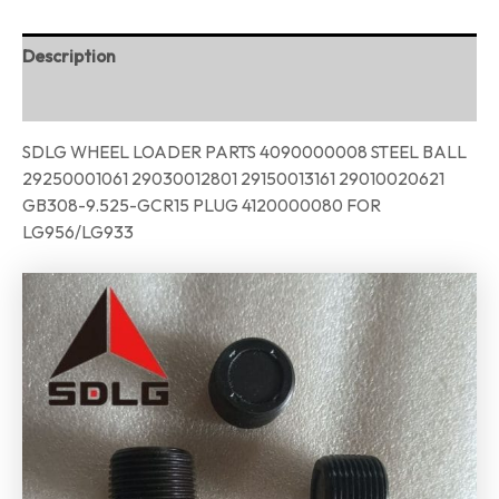
Description
Reviews (0)
SDLG WHEEL LOADER PARTS 4090000008 STEEL BALL
29250001061 29030012801 29150013161 29010020621
GB308-9.525-GCR15 PLUG 4120000080 FOR
LG956/LG933