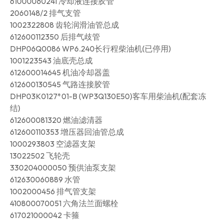
61000060241 冷却液连接胶管
2060148/2 排气支管
1002322808 齿轮润滑油管总成
612600112350 后排气歧管
DHP06Q0086 WP6.240长行程柴油机(已停用)
1001223543 油底壳总成
612600014645 机油冷却器盖
612600130545 气路连接胶管
DHP03K0127*01-B (WP3Q130E50)客车用柴油机(配套冻
结)
612600081320 燃油滤清器
612600110353 增压器回油管总成
1000293803 空滤器支架
13022502 飞轮壳
330204000050 预供油泵支架
612630060889 水管
1002000456 排气管支架
410800070051 六角法兰面螺栓
617021000042 卡箍