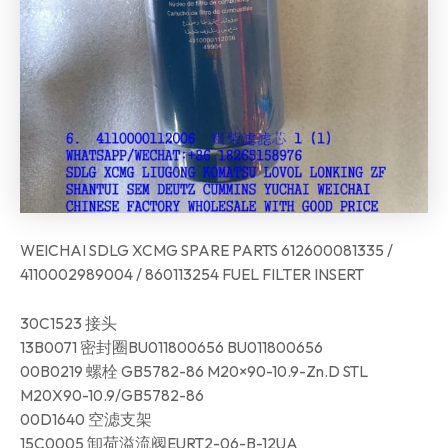
WEICHAI SDLG XCMG SPARE PARTS 612600081335 /
4110002989004 / 860113254 FUEL FILTER INSERT
30C1523 接头
13B0071 密封圈BU011800656 BU011800656
00B0219 螺栓 GB5782-86 M20×90-10.9-Zn.D STL
M20X90-10.9/GB5782-86
00D1640 空滤支架
15C0005 卸荷溢流阀EURT2-06-B-12UA