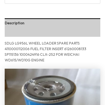
Description
Reviews (0)
SDLG LG956L WHEEL LOADER SPARE PARTS
4110000112006 FUEL FILTER INSERT 61260008133
SP115136 1000424916 CLX-252 FOR WEICHAI
WD615/WD10G ENGINE