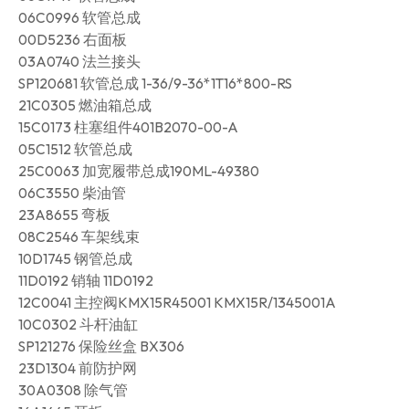
06C0996 软管总成
00D5236 右面板
03A0740 法兰接头
SP120681 软管总成 1-36/9-36*1T16*800-RS
21C0305 燃油箱总成
15C0173 柱塞组件401B2070-00-A
05C1512 软管总成
25C0063 加宽履带总成190ML-49380
06C3550 柴油管
23A8655 弯板
08C2546 车架线束
10D1745 钢管总成
11D0192 销轴 11D0192
12C0041 主控阀KMX15R45001 KMX15R/1345001A
10C0302 斗杆油缸
SP121276 保险丝盒 BX306
23D1304 前防护网
30A0308 除气管