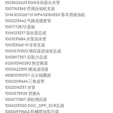
1003422623 EGR冷却器出水管
1001743365 空调压缩机支架
DH4.1K0026*01 WP4.1Q150E50 客车用柴油机
1002123442 气路连接胶管
1001772872 盖板
1006123217 混合器总成
1001031684 水泵回水管
1001331661 中冷管支架
1000579300 增压器进油管总成
1005817357 后取力总成
612600140292 热交换器
1000422395 燃油滤清器
410800190157 点火线圈座
1000209664 三角皮带
1002014337 水管
1000579925 管接头
1004771587 涡轮增压器
1006123050 DOC_DPF_SCR总成
1000697966Z 机械喷油泵总成