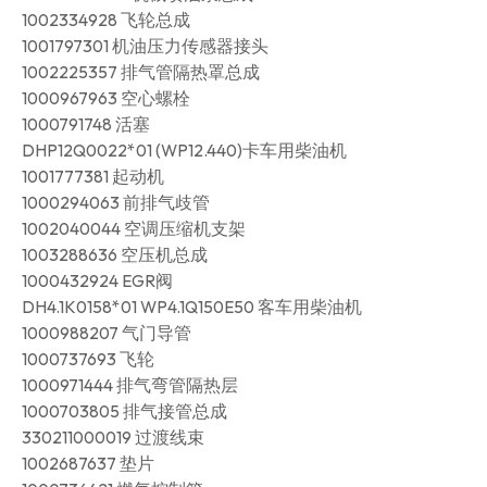
1002334928 飞轮总成
1001797301 机油压力传感器接头
1002225357 排气管隔热罩总成
1000967963 空心螺栓
1000791748 活塞
DHP12Q0022*01 (WP12.440)卡车用柴油机
1001777381 起动机
1000294063 前排气歧管
1002040044 空调压缩机支架
1003288636 空压机总成
1000432924 EGR阀
DH4.1K0158*01 WP4.1Q150E50 客车用柴油机
1000988207 气门导管
1000737693 飞轮
1000971444 排气弯管隔热层
1000703805 排气接管总成
330211000019 过渡线束
1002687637 垫片