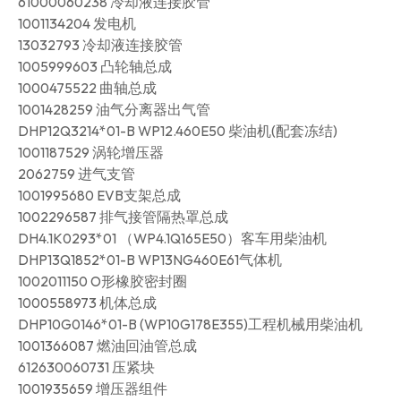
61000060238 冷却液连接胶管
1001134204 发电机
13032793 冷却液连接胶管
1005999603 凸轮轴总成
1000475522 曲轴总成
1001428259 油气分离器出气管
DHP12Q3214*01-B WP12.460E50 柴油机(配套冻结)
1001187529 涡轮增压器
2062759 进气支管
1001995680 EVB支架总成
1002296587 排气接管隔热罩总成
DH4.1K0293*01 （WP4.1Q165E50）客车用柴油机
DHP13Q1852*01-B WP13NG460E61气体机
1002011150 O形橡胶密封圈
1000558973 机体总成
DHP10G0146*01-B (WP10G178E355)工程机械用柴油机
1001366087 燃油回油管总成
612630060731 压紧块
1001935659 增压器组件