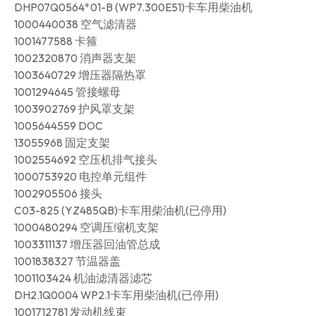
DHP07Q0564*01-B (WP7.300E51)卡车用柴油机
1000440038 空气滤清器
1001477588 卡箍
1002320870 消声器支架
1003640729 增压器隔热罩
1001294645 管接螺母
1003902769 护风罩支架
1005644559 DOC
13055968 固定支架
1002554692 空压机排气接头
1000753920 电控单元组件
1002905506 接头
C03-825 (YZ485QB)卡车用柴油机(已停用)
1000480294 空调压缩机支架
1003311137 增压器回油管总成
1001838327 节温器盖
1001103424 机油滤清器滤芯
DH2.1Q0004 WP2.1卡车用柴油机(已停用)
1001712781 发动机线束