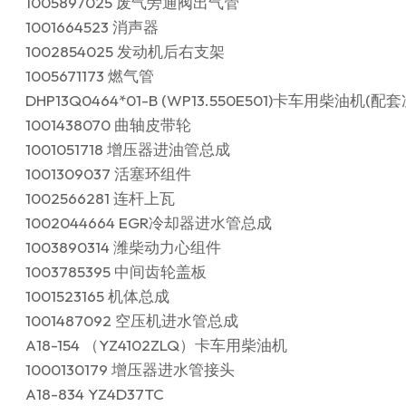
1005897025 废气旁通阀出气管
1001664523 消声器
1002854025 发动机后右支架
1005671173 燃气管
DHP13Q0464*01-B (WP13.550E501)卡车用柴油机(配
1001438070 曲轴皮带轮
1001051718 增压器进油管总成
1001309037 活塞环组件
1002566281 连杆上瓦
1002044664 EGR冷却器进水管总成
1003890314 潍柴动力心组件
1003785395 中间齿轮盖板
1001523165 机体总成
1001487092 空压机进水管总成
A18-154 （YZ4102ZLQ）卡车用柴油机
1000130179 增压器进水管接头
A18-834 YZ4D37TC