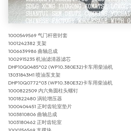
1000549569 气门杆密封套
1001242382 支架
1006639986 曲轴总成
1002915235 机油滤清器滤芯
DHP10Q0485*02 (WP10.380E32)卡车用柴油机
13031843M1 喷油泵支架
DHP10Q0772*03 (WP10.380E32)卡车用柴油机
1000822509 内六角圆柱头螺钉
1001822480 涡轮增压器
1000404451 正时齿轮室垫片
1003810806 曲轴总成
1003180462 正时齿轮室
1000156569 支撑块