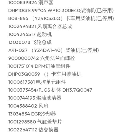
1000839824 消声器
DHP10Q1499*04 WP10.300E40柴油机(已停用)
B08-856 （YZ4105ZLQ）卡车用柴油机(已停用)
1002494821 风扇离合器总成
1004246517 起动机
13036078 飞轮总成
A41-027 （YZ4DA1-40）柴油机(已停用)
9000000742 六角法兰面螺栓
1001751014 DPM进油管组件
DHP03Q0039 （）卡车用柴油机
1000617581 电控单元组件
1000373454/PJGS 机体 DH3.7Q0047
1000744195 燃油滤清器
1004388402 风扇
13034834 EGR冷却器
1001298580 气缸盖垫片
1002264711Z 热交换器