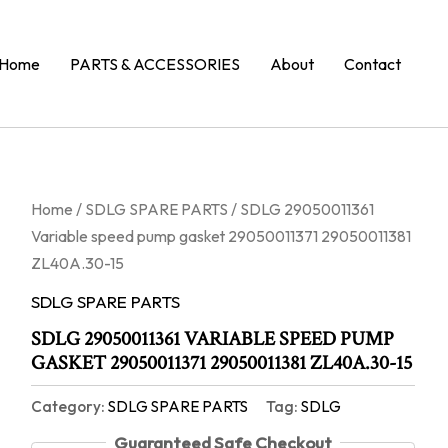
Home
PARTS & ACCESSORIES
About
Contact
Home
/
SDLG SPARE PARTS
/ SDLG 29050011361
Variable speed pump gasket 29050011371 29050011381
ZL40A.30-15
SDLG SPARE PARTS
SDLG 29050011361 VARIABLE SPEED PUMP
GASKET 29050011371 29050011381 ZL40A.30-15
Category:
SDLG SPARE PARTS
Tag:
SDLG
Guaranteed Safe Checkout