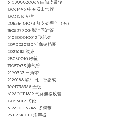
610800020064 曲轴皮带轮
13061496 中冷器出气管
13031516 垫片
2085540107B 前支架焊合（右）
15052770G 燃油回油管
610800010012 飞轮壳
2090030130 活塞销挡圈
2021683 线束
2B050010 喉箍
13057673 排气管
2190303 三角带
2120188 燃油回油管总成
1001736368 盖板
612600111819 气路连接胶管
13053019 飞轮
612600062461 多楔带
99112540110 消声器