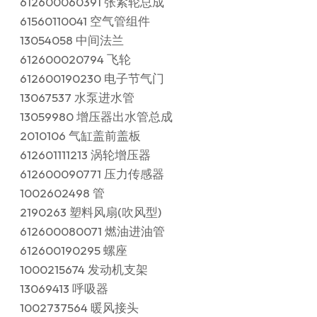
612600060391 张紧轮总成
61560110041 空气管组件
13054058 中间法兰
612600020794 飞轮
612600190230 电子节气门
13067537 水泵进水管
13059980 增压器出水管总成
2010106 气缸盖前盖板
612601111213 涡轮增压器
612600090771 压力传感器
1002602498 管
2190263 塑料风扇(吹风型)
612600080071 燃油进油管
612600190295 螺座
1000215674 发动机支架
13069413 呼吸器
1002737564 暖风接头