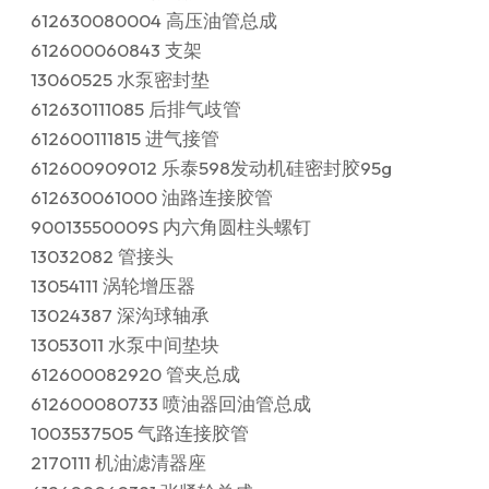
612630080004 高压油管总成
612600060843 支架
13060525 水泵密封垫
612630111085 后排气歧管
612600111815 进气接管
612600909012 乐泰598发动机硅密封胶95g
612630061000 油路连接胶管
90013550009S 内六角圆柱头螺钉
13032082 管接头
13054111 涡轮增压器
13024387 深沟球轴承
13053011 水泵中间垫块
612600082920 管夹总成
612600080733 喷油器回油管总成
1003537505 气路连接胶管
2170111 机油滤清器座