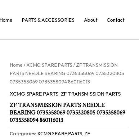
Home
PARTS & ACCESSORIES
About
Contact
Home
/
XCMG SPARE PARTS
/ ZF TRANSMISSION
PARTS NEEDLE BEARING 0735358069 0735320805
0735358069 0735358094 860116013
XCMG SPARE PARTS
,
ZF TRANSMISSION PARTS
ZF TRANSMISSION PARTS NEEDLE
BEARING 0735358069 0735320805 0735358069
0735358094 860116013
Categories:
XCMG SPARE PARTS
,
ZF