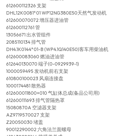
612600112326 支架
DHL12K0081*01 WP12NG380E50天然气发动机
612600070072 增压器进油管
612600112761 管
13056671 出水管组件
2085110134 排气管
DH4.1K0144*01-B (WP4.1Q140E50)客车用柴油机
612600083060 燃油进油管
612640130070 端子(0-0929939-1)
1000059495 发动机前右支架
610800100023 风扇连接盘
1000174481 散热器
612600011800+010 气缸体总成(备品公司用)
612600111693 排气管隔热罩
15080870A 空滤器支架
AZ9719570027 支架
Z20050030 堵盖
90012290002 六角法兰面螺母