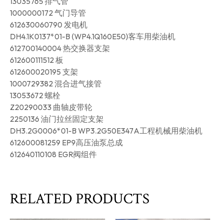
13035765 排气管
1000000172 气门导管
612630060790 发电机
DH4.1K0137*01-B (WP4.1Q160E50)客车用柴油机
612700140004 热交换器支架
612600111512 板
612600020195 支架
1000729382 混合进气接管
13053672 螺栓
Z20290033 曲轴皮带轮
2250136 油门拉丝固定支架
DH3.2G0006*01-B WP3.2G50E347A工程机械用柴油机
612600081259 EP9高压油泵总成
612640110108 EGR阀组件
RELATED PRODUCTS