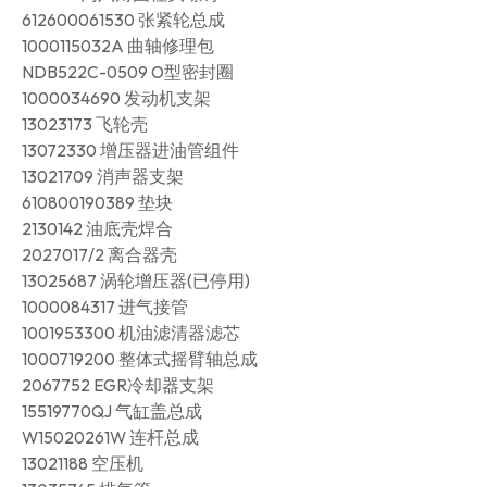
612600061530 张紧轮总成
1000115032A 曲轴修理包
NDB522C-0509 O型密封圈
1000034690 发动机支架
13023173 飞轮壳
13072330 增压器进油管组件
13021709 消声器支架
610800190389 垫块
2130142 油底壳焊合
2027017/2 离合器壳
13025687 涡轮增压器(已停用)
1000084317 进气接管
1001953300 机油滤清器滤芯
1000719200 整体式摇臂轴总成
2067752 EGR冷却器支架
15519770QJ 气缸盖总成
W15020261W 连杆总成
13021188 空压机