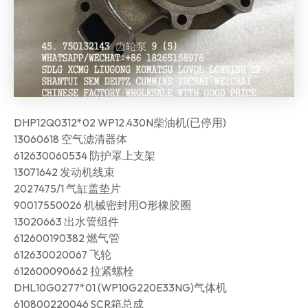
DHP12Q0312*02 WP12.430N柴油机(已停用)
13060618 空气滤清器体
612630060534 防护罩上支架
13071642 发动机线束
2027475/1 气缸盖垫片
90017550026 机械密封用O形橡胶圈
13020663 出水管组件
612600190382 燃气管
612630020067 飞轮
612600090662 拉紧螺栓
DHL10G0277*01 (WP10G220E33NG)气体机
610800220046 SCR箱总成