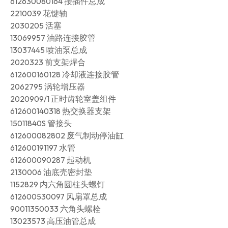
612630080164 接插件总成
2210039 花键轴
2030205 活塞
13069957 油路连接胶管
13037445 喷油泵总成
2020323 前支架焊合
612600160128 冷却液连接胶管
2062795 涡轮增压器
2020909/1 正时齿轮室盖组件
612600140318 热交换器支架
15011840S 管接头
612600082802 废气制动停油缸
612600191197 水管
612600090287 起动机
2130006 油底壳密封垫
1152829 内六角圆柱头螺钉
612600530097 风扇罩总成
90011350033 六角头螺栓
13023573 高压油管总成