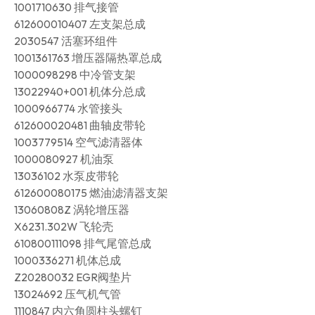
1001710630 排气接管
612600010407 左支架总成
2030547 活塞环组件
1001361763 增压器隔热罩总成
1000098298 中冷管支架
13022940+001 机体分总成
1000966774 水管接头
612600020481 曲轴皮带轮
1003779514 空气滤清器体
1000080927 机油泵
13036102 水泵皮带轮
612600080175 燃油滤清器支架
13060808Z 涡轮增压器
X6231.302W 飞轮壳
610800111098 排气尾管总成
1000336271 机体总成
Z20280032 EGR阀垫片
13024692 压气机气管
1110847 内六角圆柱头螺钉