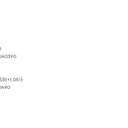
0
J40390
高卸+1.05斗
0490