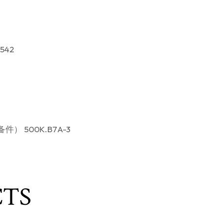
542
件） 500K.B7A-3
CTS