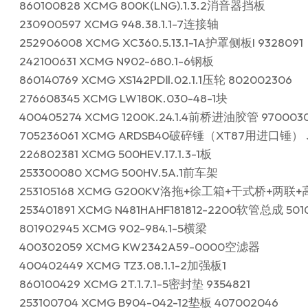
860100828 XCMG 800K(LNG).1.3.2消音器挡板
230900597 XCMG 948.38.1.1-7连接轴
252906008 XCMG XC360.5.13.1-1A护罩侧板I 9328091
242100631 XCMG N902-680.1-6钢板
860140769 XCMG XS142PDⅡ.02.1.1压轮 802002306
276608345 XCMG LW180K.030-48-1块
400405274 XCMG 1200K.24.1.4前桥进油胶管 970003
705236061 XCMG ARDSB40破碎锤（XT87用进口锤） 
226802381 XCMG 500HEV.17.1.3-1板
253300080 XCMG 500HV.5A.1前车架
253105168 XCMG G200KV洛拖+徐工箱+干式桥+两联+
253401891 XCMG N481HAHF181812-2200软管总成 501
801902945 XCMG 902-984.1-5横梁
400302059 XCMG KW2342A59-0000空滤器
400402449 XCMG TZ3.08.1.1-2加强板1
860100429 XCMG 2T.1.7.1-5密封垫 9354821
253100704 XCMG B904-042-12垫板 407002046