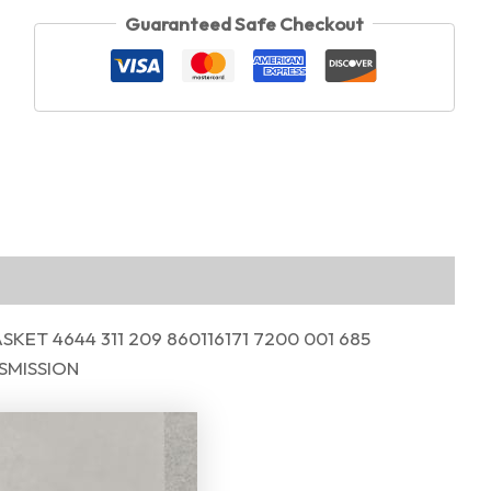
Guaranteed Safe Checkout
ET 4644 311 209 860116171 7200 001 685
SMISSION