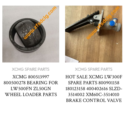
XCMG SPARE PARTS
XCMG SPARE PARTS
XCMG 800513997
HOT SALE XCMG LW300F
800500278 BEARING FOR
SPARE PARTS 800901158
LW500FN ZL50GN
180123158 400402616 SLZD-
WHEEL LOADER PARTS
3514002 XM60C-3514010
BRAKE CONTROL VALVE