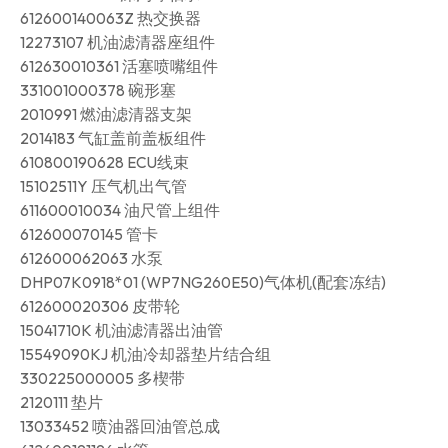
612600140063Z 热交换器
12273107 机油滤清器座组件
612630010361 活塞喷嘴组件
331001000378 碗形塞
2010991 燃油滤清器支架
2014183 气缸盖前盖板组件
610800190628 ECU线束
15102511Y 压气机出气管
611600010034 油尺管上组件
612600070145 管卡
612600062063 水泵
DHP07K0918*01 (WP7NG260E50)气体机(配套冻结)
612600020306 皮带轮
15041710K 机油滤清器出油管
15549090KJ 机油冷却器垫片结合组
330225000005 多楔带
2120111 垫片
13033452 喷油器回油管总成