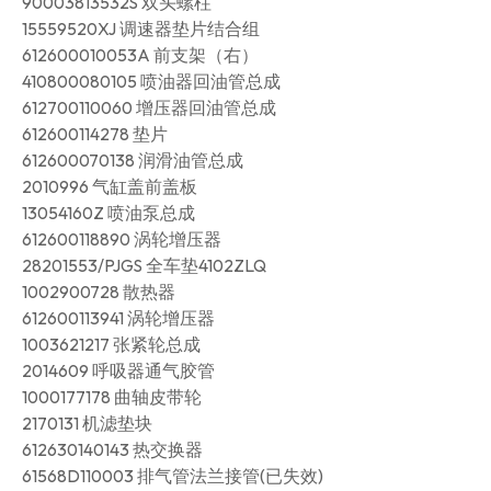
90003813532S 双头螺柱
15559520XJ 调速器垫片结合组
612600010053A 前支架（右）
410800080105 喷油器回油管总成
612700110060 增压器回油管总成
612600114278 垫片
612600070138 润滑油管总成
2010996 气缸盖前盖板
13054160Z 喷油泵总成
612600118890 涡轮增压器
28201553/PJGS 全车垫4102ZLQ
1002900728 散热器
612600113941 涡轮增压器
1003621217 张紧轮总成
2014609 呼吸器通气胶管
1000177178 曲轴皮带轮
2170131 机滤垫块
612630140143 热交换器
61568D110003 排气管法兰接管(已失效)