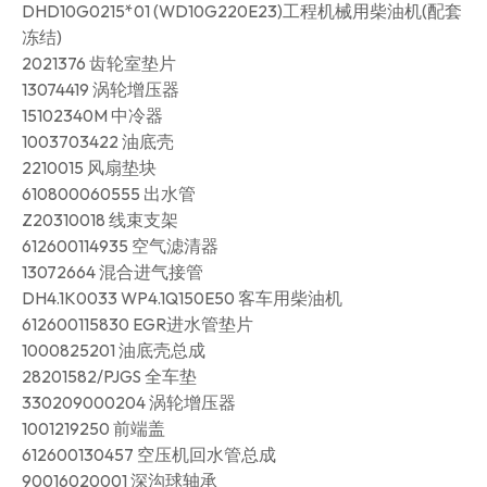
DHD10G0215*01 (WD10G220E23)工程机械用柴油机(配套
冻结)
2021376 齿轮室垫片
13074419 涡轮增压器
15102340M 中冷器
1003703422 油底壳
2210015 风扇垫块
610800060555 出水管
Z20310018 线束支架
612600114935 空气滤清器
13072664 混合进气接管
DH4.1K0033 WP4.1Q150E50 客车用柴油机
612600115830 EGR进水管垫片
1000825201 油底壳总成
28201582/PJGS 全车垫
330209000204 涡轮增压器
1001219250 前端盖
612600130457 空压机回水管总成
90016020001 深沟球轴承