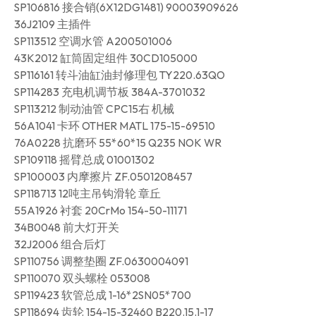
SP106816 接合销(6X12DG1481) 90003909626
36J2109 主插件
SP113512 空调水管 A200501006
43K2012 缸筒固定组件 30CD105000
SP116161 转斗油缸油封修理包 TY220.63QO
SP114283 充电机调节板 384A-3701032
SP113212 制动油管 CPC15右 机械
56A1041 卡环 OTHER MATL 175-15-69510
76A0228 抗磨环 55*60*15 Q235 NOK WR
SP109118 摇臂总成 01001302
SP100003 内摩擦片 ZF.0501208457
SP118713 12吨主吊钩滑轮 章丘
55A1926 衬套 20CrMo 154-50-11171
34B0048 前大灯开关
32J2006 组合后灯
SP110756 调整垫圈 ZF.0630004091
SP110070 双头螺栓 053008
SP119423 软管总成 1-16*2SN05*700
SP118694 齿轮 154-15-32460 B220.15.1-17