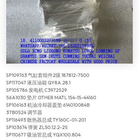
SP109763 气缸套组件2级 187812-7500
SP117047 液压油箱 QY8A.28.1
SP105786 发电机 C3972529
56A1030 垫片 OTHER MATL 154-15-44160
SP106163 机油冷却器盖垫 614010084B
37B0524 调节器
SP116493 散热器总成 TY160C-01-201
SP103674 弹簧 ZL50.12.2-25
SP110677 吸油管总成 YQX100.804