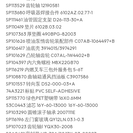
SP113529 齿轮轴 12190581
SP113680 呼吸器焊接合件 6102AZ.02.77-1
SP111461 油管固定支架 D26-113-30+A
SP110419 垫片 6102B.03.02
SP107363 厚垫圈 490BPG-82003
SP101626 喷油泵惰齿轮装配部件 C07AB-1064497+B
SP106417 油底壳 3914015/3974291
SP101629 凸轮轴齿轮 C07AL-1W4402+B
SP104397 内六角螺栓 M8X22GB70
SP116219 内燃叉车三包外服务包 5-6T
SP108870 曲轴箱通风挡油板 C3907586
SP101557 转向泵 D52-000-03+A
74A3221 标贴 PVC SELF-ADHESIVE
SP115770 绿色PET塑钢带 16X0.6MM
53C0443 滤芯 16Y-60-13000 16Y-60-13000
SP103290 圆锥滚子轴承 2007111E
SP116196 左门窗玻璃 QY12LN.03.1-0.3
SP107023 齿轮轴Ⅰ YQX30-2008