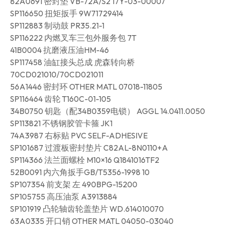
82A0691 密封垫 VB-72A/S2 17Y-03-00007
SP116650 扭矩扳手 9W71729414
SP112883 制动鼓 PR35.21-1
SP116222 内燃叉车三包外服务包 7T
41B0004 抗磨液压油HM-46
SP117458 油缸接头总成 虎森转向桥
70CD021010/70CD021011
56A1446 密封环 OTHER MATL 07018-11805
SP116464 齿轮 T160C-01-105
34B0750 钥匙（配34B0359电锁） AGGL 14.0411.0050
SP113821 不锈钢胶管卡箍 JK1
74A3987 右标贴 PVC SELF-ADHESIVE
SP101687 过渡板密封垫片 C82AL-8N0110+A
SP114366 法兰面螺栓 M10×16 Q1841016TF2
52B0091 内六角扳手GB/T5356-1998 10
SP107354 前支架 左 490BPG-15200
SP105755 高压油泵 A3913884
SP101919 凸轮轴齿轮盖垫片 WD.614010070
63A0335 开口销 OTHER MATL 04050-03040