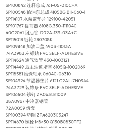
SP100842 连杆总成 761-05-010C+A
SP100548 输油泵总成 4105BG.BII-060-1
SP114107 水泵盖垫片 129100-42051
SP101767 提前器 6108G.330-1111040
40C2061 回油管 D02A-139-03A+C
SP115018 链轮 280708K
SP109848 加油口盖 490B-11013A
74A3983 左标贴 PVC SELF-ADHESIVE
SP114824 通气软管 430-1003121
SP114449 后主油道堵塞 6105Q-1002069
SP118581 滚珠轴承 06040-06310
SP104924 节温器垫片 6121.C2AL-7N0944
74A3729 装饰条 PVC SELF-ADHESIVE
SP106504 铆钉 ZF.0631311009
38A0967 中冷器钢管
72A0059 齿套
SP100394 垫圈 ZF.4620303247
SP114670 螺栓 M8×30 Q150B0830TF2