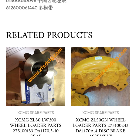
61800050098 中间齿轮总成
612600061440 多楔带
RELATED PRODUCTS
XCMG SPARE PARTS
XCMG SPARE PARTS
XCMG ZL50 LW300
XCMG ZL50GN WHEEL
WHEEL LOADER PARTS
LOADER PARTS 275100243
275100153 DA1170.3-10
DA1170A.4 DISC BRAKE