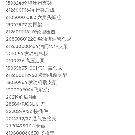
13062469 增压器支架
612600111644 管夹总成
610800010183 六角头螺栓
13062877 支撑架
612601111161 涡轮增压器
2085080122G 燃油进油管总成
612630080464 油门软轴支架
2010156 发动机吊板
2100236 高压油泵
13055853+001 气缸盖总成
612600012950 发动机前支架
13050964 发动机后支架
1000049044 飞轮壳
2021941 后油封
28384/PJGSL 缸盖
2220249/SZ 接插件
2014332/SZ 通气管接头
77704980K-1 卡箍
610800060650 多楔带