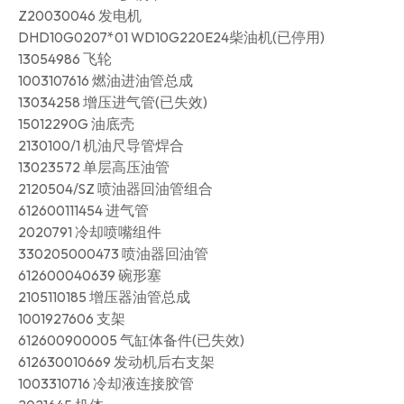
Z20030046 发电机
DHD10G0207*01 WD10G220E24柴油机(已停用)
13054986 飞轮
1003107616 燃油进油管总成
13034258 增压进气管(已失效)
15012290G 油底壳
2130100/1 机油尺导管焊合
13023572 单层高压油管
2120504/SZ 喷油器回油管组合
612600111454 进气管
2020791 冷却喷嘴组件
330205000473 喷油器回油管
612600040639 碗形塞
2105110185 增压器油管总成
1001927606 支架
612600900005 气缸体备件(已失效)
612630010669 发动机后右支架
1003310716 冷却液连接胶管