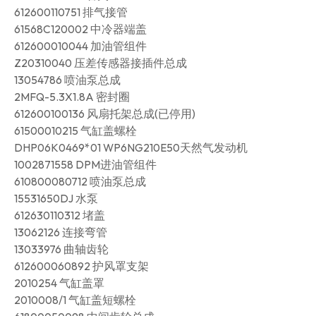
612600110751 排气接管
61568C120002 中冷器端盖
612600010044 加油管组件
Z20310040 压差传感器接插件总成
13054786 喷油泵总成
2MFQ-5.3X1.8A 密封圈
612600100136 风扇托架总成(已停用)
61500010215 气缸盖螺栓
DHP06K0469*01 WP6NG210E50天然气发动机
1002871558 DPM进油管组件
610800080712 喷油泵总成
15531650DJ 水泵
612630110312 堵盖
13062126 连接弯管
13033976 曲轴齿轮
612600060892 护风罩支架
2010254 气缸盖罩
2010008/1 气缸盖短螺栓