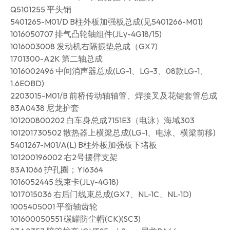
Q5101255 平头销
5401265-M01/D B柱外板加强板总成(见5401266-M01)
1016050707 排气凸轮轴组件(JLγ-4G18/15)
1016003008 发动机右隔振垫总成（GX7)
1701300-A2K 第二轴总成
1016002496 中间消声器总成(LG-1、LG-3、08款LG-1、
1.6EOBD)
2203015-M01/B 前桥传动轴轴管、焊接叉及花键套管总成
83A0438 尼龙护套
101200800202 白车身总成7151E3（电泳）海域303
101201730502 散热器上横梁总成(LG-1、电泳、横梁前移)
5401267-M01/A(L) B柱外板加强板下堵板
101200196002 右2号摆臂支架
83A1066 护孔圈；YI6364
1016052445 线束卡(JLγ-4G18)
1017015036 右后门线束总成(GX7、NL-1C、NL-1D)
1005405001 平衡轴齿轮
101600050551 碳罐防尘帽(CK)(SC3)