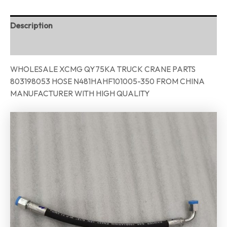
Description
Reviews (0)
WHOLESALE XCMG QY75KA TRUCK CRANE PARTS
803198053 HOSE N481HAHF101005-350 FROM CHINA
MANUFACTURER WITH HIGH QUALITY