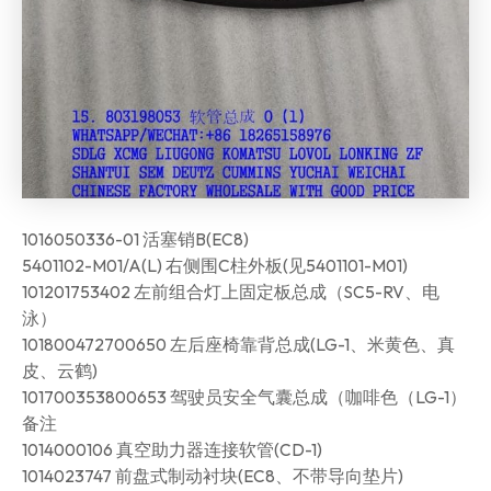
1016050336-01 活塞销B(EC8)
5401102-M01/A(L) 右侧围C柱外板(见5401101-M01)
101201753402 左前组合灯上固定板总成（SC5-RV、电
泳）
101800472700650 左后座椅靠背总成(LG-1、米黄色、真
皮、云鹤)
101700353800653 驾驶员安全气囊总成（咖啡色（LG-1）
备注
1014000106 真空助力器连接软管(CD-1)
1014023747 前盘式制动衬块(EC8、不带导向垫片)