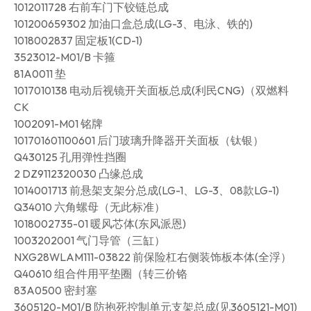
1012011728 右前车门下铰链总成
101200659302 加油口盒总成(LG-3、电泳、铁的)
1018002837 固定板1(CD-1)
3523012-M01/B 卡箍
81A0011 垫
1017010138 电动后视镜开关面板总成(利民CNG)（双燃料
CK
1002091-M01 铭牌
101701601100601 后门玻璃升降器开关面板（钛银）
Q430125 孔用弹性挡圈
2 DZ9112320030 凸缘总成
1014001713 前悬架支架分总成(LG-1、LG-3、08款LG-1)
Q34010 六角螺母（无此标准）
1018002735-01 暖风芯体(东风派恩)
1003202001 气门导管（三缸）
NXG28WLAM111-03822 前保险杠右侧装饰板本体(全浮）
Q40610 组合件用平垫圈（转三价铬
83A0500 密封塞
3605120-M01/B 防抱死控制单元支架总成(见3605121-M01)