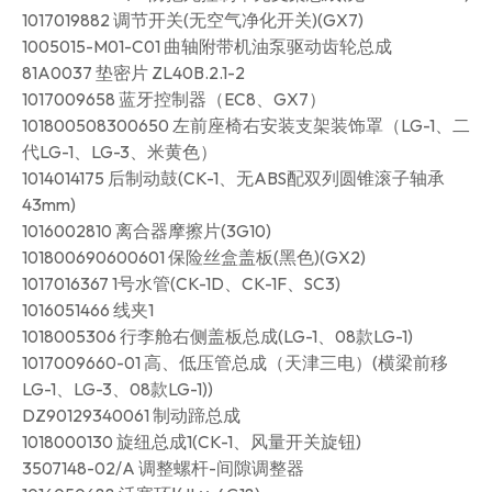
1017019882 调节开关(无空气净化开关)(GX7)
1005015-M01-C01 曲轴附带机油泵驱动齿轮总成
81A0037 垫密片 ZL40B.2.1-2
1017009658 蓝牙控制器（EC8、GX7）
101800508300650 左前座椅右安装支架装饰罩（LG-1、二
代LG-1、LG-3、米黄色）
1014014175 后制动鼓(CK-1、无ABS配双列圆锥滚子轴承
43mm)
1016002810 离合器摩擦片(3G10)
101800690600601 保险丝盒盖板(黑色)(GX2)
1017016367 1号水管(CK-1D、CK-1F、SC3)
1016051466 线夹1
1018005306 行李舱右侧盖板总成(LG-1、08款LG-1)
1017009660-01 高、低压管总成（天津三电）(横梁前移
LG-1、LG-3、08款LG-1))
DZ90129340061 制动蹄总成
1018000130 旋纽总成1(CK-1、风量开关旋钮)
3507148-02/A 调整螺杆-间隙调整器