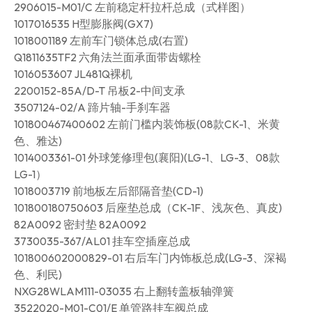
2906015-M01/C 左前稳定杆拉杆总成（式样图）
1017016535 H型膨胀阀(GX7)
1018001189 左前车门锁体总成(右置)
Q1811635TF2 六角法兰面承面带齿螺栓
1016053607 JL481Q裸机
2200152-85A/D-T 吊板2-中间支承
3507124-02/A 蹄片轴-手刹车器
101800467400602 左前门槛内装饰板(08款CK-1、米黄
色、雅达)
1014003361-01 外球笼修理包(襄阳)(LG-1、LG-3、08款
LG-1）
1018003719 前地板左后部隔音垫(CD-1)
101800180750603 后座垫总成（CK-1F、浅灰色、真皮)
82A0092 密封垫 82A0092
3730035-367/AL01 挂车空插座总成
101800602000829-01 右后车门内饰板总成(LG-3、深褐
色、利民)
NXG28WLAM111-03035 右上翻转盖板轴弹簧
3522020-M01-C01/E 单管路挂车阀总成