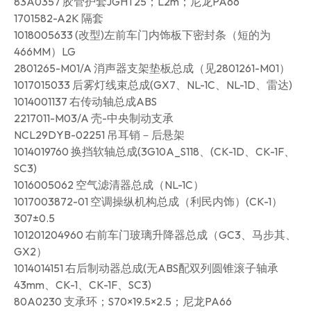
83A0357 胶管护套JGHT25；L2m；尼龙PA66
1701582-A2K 隔套
1018005633 (改型)左前车门内饰板下密封条（短的为
466MM）LG
2801265-M01/A 消声器支架垫板总成（见2801261-M01）
1017015033 后雾灯线束总成(GX7、NL-1C、NL-1D、雷达)
1014001137 右传动轴总成ABS
2217011-M03/A 壳-中央制动支承
NCL29DYB-02251 吊耳销－后悬架
1014019760 换挡软轴总成(3G10A_S118、(CK-1D、CK-1F、
SC3)
1016005062 空气滤清器总成（NL-1C）
1017003872-01 空调操纵机构总成（利民内饰）(CK-1）
307±0.5
101201204960 右前车门玻璃升降器总成（GC3、马步其、
GX2）
1014014151 右后制动器总成(无ABS配双列圆锥滚子轴承
43mm、CK-1、CK-1F、SC3)
80A0230 支承环；S70×19.5×2.5；尼龙PA66