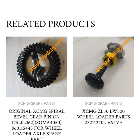
RELATED PRODUCTS
XCMG SPARE PARTS
XCMG SPARE PARTS
ORIGINAL XCMG SPIRAL
XCMG ZL50 LW300
BEVEL GEAR PINION
WHEEL LOADER PARTS
(75202362)(SOMA4050)
252112702 VALVE
860115445 FOR WHEEL
LOADER AXLE SPARE
PART