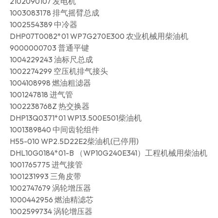
2102090107 发电机
1003083178 排气摇臂总成
1002554389 中冷器
DHP07T0082*01 WP7G270E300 农业机械用柴油机
9000000703 普通平键
1004229243 油标尺总成
1002274299 空压机排气接头
1004108998 燃油粗滤器
1001247818 进气管
1002238768Z 热交换器
DHP13Q0371*01 WP13.500E501柴油机
1001389840 中间齿轮组件
H55-010 WP2.5D22E2柴油机(已停用)
DHL10G0184*01-B （WP10G240E341）工程机械用柴油机
1001765775 进气接管
1001231993 三角皮带
1002747679 涡轮增压器
1000442956 燃油精滤芯
1002599734 涡轮增压器