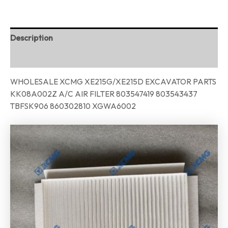
Description
Reviews (0)
WHOLESALE XCMG XE215G/XE215D EXCAVATOR PARTS
KK08A002Z A/C AIR FILTER 803547419 803543437
TBFSK906 860302810 XGWA6002