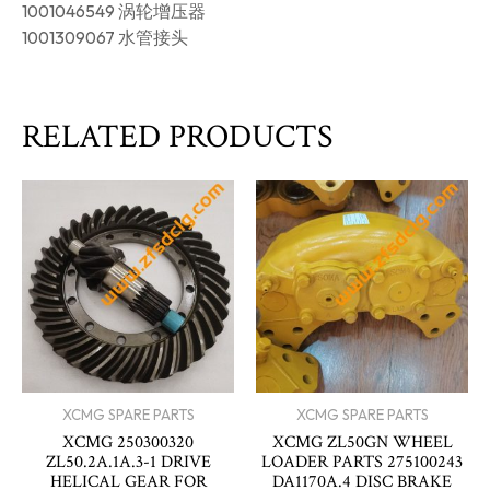
1001046549 涡轮增压器
1001309067 水管接头
RELATED PRODUCTS
XCMG SPARE PARTS
XCMG SPARE PARTS
XCMG 250300320
XCMG ZL50GN WHEEL
ZL50.2A.1A.3-1 DRIVE
LOADER PARTS 275100243
HELICAL GEAR FOR
DA1170A.4 DISC BRAKE