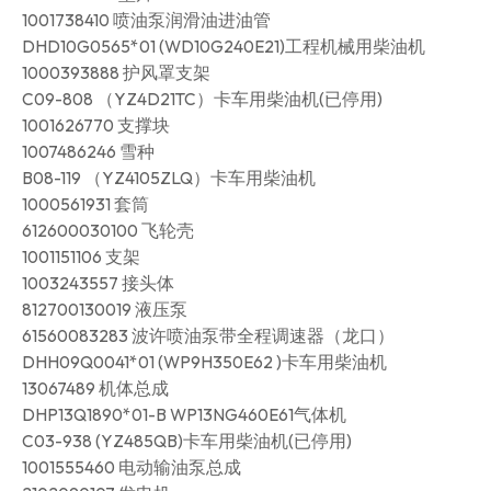
1001738410 喷油泵润滑油进油管
DHD10G0565*01 (WD10G240E21)工程机械用柴油机
1000393888 护风罩支架
C09-808 （YZ4D21TC）卡车用柴油机(已停用)
1001626770 支撑块
1007486246 雪种
B08-119 （YZ4105ZLQ）卡车用柴油机
1000561931 套筒
612600030100 飞轮壳
1001151106 支架
1003243557 接头体
812700130019 液压泵
61560083283 波许喷油泵带全程调速器（龙口）
DHH09Q0041*01 (WP9H350E62 )卡车用柴油机
13067489 机体总成
DHP13Q1890*01-B WP13NG460E61气体机
C03-938 (YZ485QB)卡车用柴油机(已停用)
1001555460 电动输油泵总成