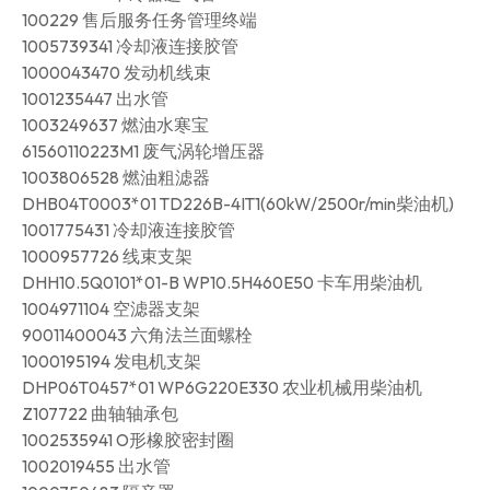
100229 售后服务任务管理终端
1005739341 冷却液连接胶管
1000043470 发动机线束
1001235447 出水管
1003249637 燃油水寒宝
61560110223M1 废气涡轮增压器
1003806528 燃油粗滤器
DHB04T0003*01 TD226B-4IT1(60kW/2500r/min柴油机)
1001775431 冷却液连接胶管
1000957726 线束支架
DHH10.5Q0101*01-B WP10.5H460E50 卡车用柴油机
1004971104 空滤器支架
90011400043 六角法兰面螺栓
1000195194 发电机支架
DHP06T0457*01 WP6G220E330 农业机械用柴油机
Z107722 曲轴轴承包
1002535941 O形橡胶密封圈
1002019455 出水管