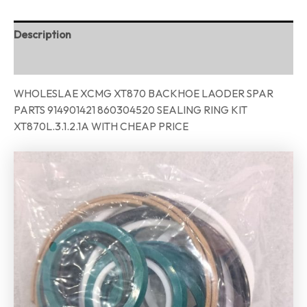
Description
Reviews (0)
WHOLESLAE XCMG XT870 BACKHOE LAODER SPAR
PARTS 914901421 860304520 SEALING RING KIT
XT870L.3.1.2.1A WITH CHEAP PRICE