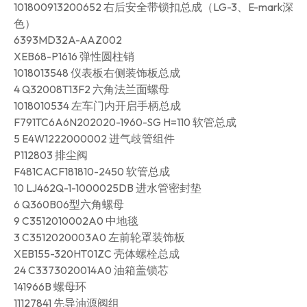
101800913200652 右后安全带锁扣总成（LG-3、E-mark深
色）
6393MD32A-AAZ002
XEB68-P1616 弹性圆柱销
1018013548 仪表板右侧装饰板总成
4 Q32008T13F2 六角法兰面螺母
1018010534 左车门内开启手柄总成
F791TC6A6N202020-1960-SG H=110 软管总成
5 E4W1222000002 进气歧管组件
P112803 排尘阀
F481CACF181810-2450 软管总成
10 LJ462Q-1-1000025DB 进水管密封垫
6 Q360B06型六角螺母
9 C3512010002A0 中地毯
3 C3512020003A0 左前轮罩装饰板
XEB155-320HT01ZC 壳体螺栓总成
24 C3373020014A0 油箱盖锁芯
141966B 螺母环
11127841 先导油源阀组