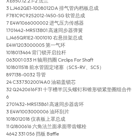
XE650.12.2.1-2 法兰
3 LJ462QE1-1008012DA 排气管内档板总成
F781C9C9252012-1450-SG 软管总成
7 E4W1066000002 进气压力传感器
1701442-MR513B01 高速同步器弹簧
LJ465QR1E2-1001010 右悬挂架总成
E4W1203000005 第一气环
1018013464 背门锁开启拉杆
063001 033 H 轴用挡圈 Circlips For Shaft
1018011518 前水管固定堵塞（SC5-RV、SC5）
897138-0032 导管
24 C3373020014A0 油箱盖锁芯
32 Q2420616F31 十字槽半沉头螺钉和锥形锁紧垫圈组合件
6
2701432-MR513B61 高速同步器齿环
3 E4W1003000006 油环刮片
1018012018 仪表板上罩总成
11 Q1800616 六角法兰面承面带齿螺栓
4642 331 056 挡板 Baffle