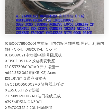
101800778800601 右前车门内饰板角饰总成(黑色、利民内
饰)（CK-1、08款CK-1、CK-1F）
1018009021 中地板中部1号阻尼板
XE150Ⅱ.05.1.1-2 减速机安装座
12 C3373080001A0 开关堵盖一
4644 352 062 轴(KR.K2) Axes
I08LR1/8T 直通润滑接头
1.4 C3130050002A0 散热器上托架
XE85.05.1.1.2-2 筋板
2 C3118020002A0 油门拉线总成
6393MD31A-CAZ001
XE470C3.12.2.20L 回油钢管