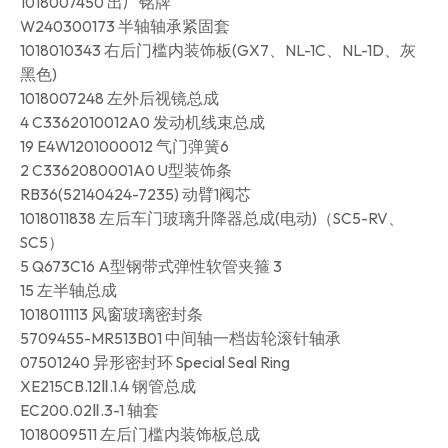
1018007450 出厂铭牌
W240300173 半轴轴承紧固套
1018010343 右后门槛内装饰板(GX7、NL-1C、NL-1D、灰
黑色)
1018007248 左外后视镜总成
4 C3362010012A0 发动机线束总成
19 E4W1201000012 气门弹簧6
2 C3362080001A0 U型装饰条
RB36(52140424-7235) 动臂1阀芯
1018011838 左后车门玻璃升降器总成(电动)（SC5-RV、
SC5）
5 Q673C16 A型钢带式弹性软管夹箍 3
15 左半轴总成
1018011113 风窗玻璃密封条
5709455-MR513B01 中间轴一档齿轮滚针轴承
07501240 异形密封环 Special Seal Ring
XE215CB.12Ⅱ.1.4 钢管总成
EC200.02Ⅱ.3-1 轴套
1018009511 左后门槛内装饰板总成