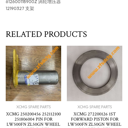
612600118900Z 涡轮增压器
12190327 支架
RELATED PRODUCTS
XCMG SPARE PARTS
XCMG SPARE PARTS
XCMG 250200456 252112100
XCMG 272200126 1ST
251806004 PIN FOR
FORWARD PISTON FOR
LW500FN ZL50GN WHEEL
LW500FN ZL50GN WHEEL