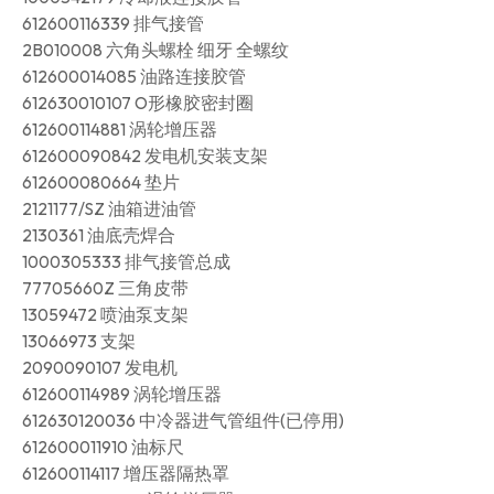
612600116339 排气接管
2B010008 六角头螺栓 细牙 全螺纹
612600014085 油路连接胶管
612630010107 O形橡胶密封圈
612600114881 涡轮增压器
612600090842 发电机安装支架
612600080664 垫片
2121177/SZ 油箱进油管
2130361 油底壳焊合
1000305333 排气接管总成
77705660Z 三角皮带
13059472 喷油泵支架
13066973 支架
2090090107 发电机
612600114989 涡轮增压器
612630120036 中冷器进气管组件(已停用)
612600011910 油标尺
612600114117 增压器隔热罩