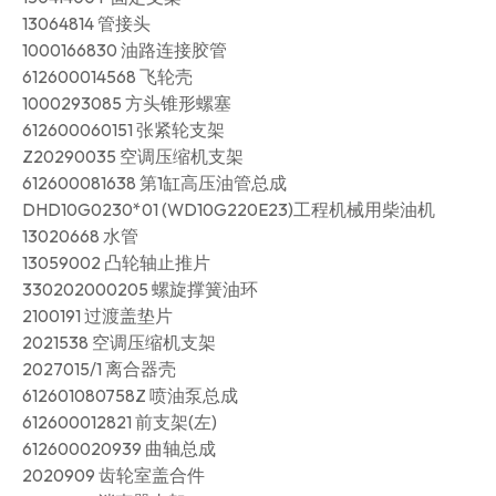
13064814 管接头
1000166830 油路连接胶管
612600014568 飞轮壳
1000293085 方头锥形螺塞
612600060151 张紧轮支架
Z20290035 空调压缩机支架
612600081638 第1缸高压油管总成
DHD10G0230*01 (WD10G220E23)工程机械用柴油机
13020668 水管
13059002 凸轮轴止推片
330202000205 螺旋撑簧油环
2100191 过渡盖垫片
2021538 空调压缩机支架
2027015/1 离合器壳
612601080758Z 喷油泵总成
612600012821 前支架(左)
612600020939 曲轴总成
2020909 齿轮室盖合件