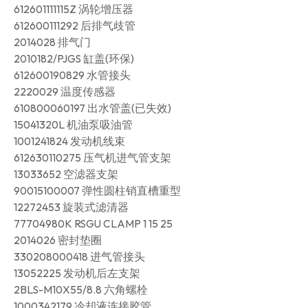
612601111115Z 涡轮增压器
612600111292 后排气歧管
2014028 排气门
2010182/PJGS 缸盖(环保)
612600190829 水管接头
2220029 温度传感器
610800060197 出水管盖(已失效)
15041320L 机油泵吸油管
1001241824 发动机线束
612630110275 压气机进气管支架
13033652 空滤器支架
90015100007 弹性圆柱销直槽重型
12272453 旋装式滤清器
77704980K RSGU CLAMP 1 15 25
2014026 密封垫圈
330208000418 进气管接头
13052225 发动机后左支架
2BLS-M10X55/8.8 六角螺栓
1000342179 冷却液连接胶管