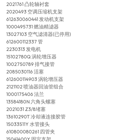
2021761 凸轮轴衬套
2020493 空调压缩机支架
612630060441 发动机支架
1000495731 燃油精滤器
13027103 空气滤清器(已停用)
612600112337 管
2230313 发电机
15102780Q 涡轮增压器
1002750789 排气接管
2085030116 活塞
612600114903 涡轮增压器
2121102 喷油器回油管组合
1000175406 法兰
13584180N 六角头螺塞
2021031 Z3/8堵塞
13610290T 冷却液连接胶管
15033511Y 水管接头
610800080261 四管夹
15041400Y 固定支架