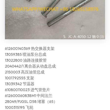
612600140369 热交换器支架
13059385 喷油泵分总成
13022800 油路连接胶管
2040442/1 离合器从动盘总成
2150003 高压油管总成
1001792555 支架
13039342 节温器
610800110023 进气管垫片
612600060838M1 中间法兰
28049/PJGSL D58 堵塞（65）
1000315195 飞轮