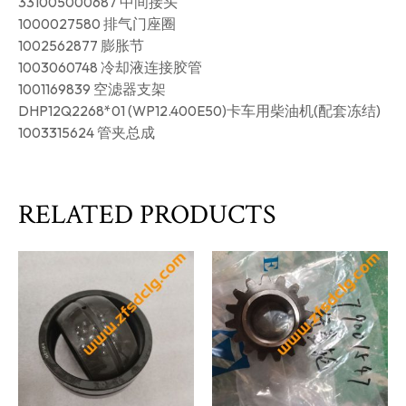
331005000687 中间接头
1000027580 排气门座圈
1002562877 膨胀节
1003060748 冷却液连接胶管
1001169839 空滤器支架
DHP12Q2268*01 (WP12.400E50)卡车用柴油机(配套冻结)
1003315624 管夹总成
RELATED PRODUCTS