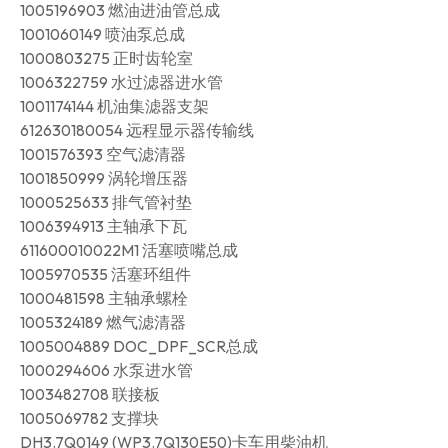
1005196903 燃油进油管总成
1001060149 喷油泵总成
1000803275 正时齿轮室
1006322759 水过滤器进水管
1001174144 机油集滤器支架
612630180054 远程显示器传输线
1001576393 空气滤清器
1001850999 涡轮增压器
1000525633 排气管衬垫
1006394913 主轴承下瓦
611600010022M1 活塞喷嘴总成
1005970535 活塞环组件
1000481598 主轴承螺栓
1005324189 燃气滤清器
1005004889 DOC_DPF_SCR总成
1000294606 水泵进水管
1003482708 联接板
1005069782 支撑块
DH3.7Q0149 (WP3.7Q130E50)卡车用柴油机