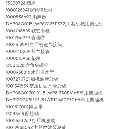
13030726 螺座
1000126941 涡轮增压器
1000836692 消声器
DHP06G0115 (WP6G125E332)工程机械用柴油机
1004768569 软管卡箍
1001706979 喷油嘴
1002512891 空压机进气接头
1000140259 排气接管
1000012988 垫块
13021228 六角头螺栓
1000938816 水泵进水管
1007270721 加机油管总成
1001541859 空压机回水管总成
DHP08Q0170*01-B (WP8.350E61)卡车用柴油机
DHP12Q2476*01-B (WP12.460E50)卡车用柴油机
1001317001 隔音罩
13033415 圆柱销
1002553269 空压机总成
1001996804Z 共轨喷油泵总成