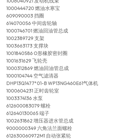
1006040921 发动机线束
1000444720 燃油水寒宝
609090003 挡圈
614070056 中间齿轮轴
1000746701 燃油回油管总成
1002389729 支架
1003663173 支撑块
1001840586 O形橡胶密封圈
1001631629 飞轮壳
1000312869 燃油回油管总成
1000104744 空气滤清器
DHP13Q1477*01-B WP13NG460E61气体机
1000604231 正时齿轮室
1003374136 水泵
612600083079 螺栓
612640130065 端子
1002631862 增压器进水管总成
9000000349 六角法兰面螺栓
612630060972M1 自动张紧轮