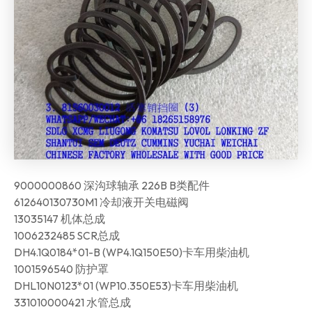
9000000860 深沟球轴承 226B B类配件
612640130730M1 冷却液开关电磁阀
13035147 机体总成
1006232485 SCR总成
DH4.1Q0184*01-B (WP4.1Q150E50)卡车用柴油机
1001596540 防护罩
DHL10N0123*01 (WP10.350E53)卡车用柴油机
331010000421 水管总成