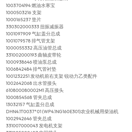
1003704194 燃油水寒宝
1000503216 支架
1000165237 垫片
330302000333 扭振减振器
1001097909 气缸盖分总成
1001079578 排气管支架
1000055332 高压油管总成
331002000193 曲轴皮带轮
1000938646 喷油泵总成
1006842484 排气管衬垫
1001232251 发动机前右支架 锐动力乙类配件
1002642068 出水管接头
610800080002M1 高压接头
1000854568 管夹总成
13032157 气缸盖分总成
DHN4.1T0037*01 (WP4.1NG160E301)农业机械用柴油机
1002942646 管夹总成
331007000043 发电机支架