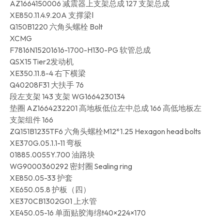
AZ1664150006 减震器上支架总成 127 支架总成
XE850.11.4.9.20A 支撑梁Ⅰ
Q150B1220 六角头螺栓 Bolt
XCMG
F7816N15201616-1700-H130-PG 软管总成
QSX15 Tier2发动机
XE350.11.8-4 右下横梁
Q40208F31 大扶手 76
段左支架 143 支架 WG1664230134
垫圈 AZ1664232201 高地板低位左中总成 166 高低地板左
支架组件 166
ZQ151B1235TF6 六角头螺栓M12*1.25 Hexagon head bolts
XE370G.05.1.1-11 弯板
01885.0055Y.700 油路块
WG9000360292 密封圈 Sealing ring
XE850.05-33 护套
XE650.05.8 护板（四）
XE370CB1302G01 上水管
XE450.05-16 单面贴胶海绵t40×224×170