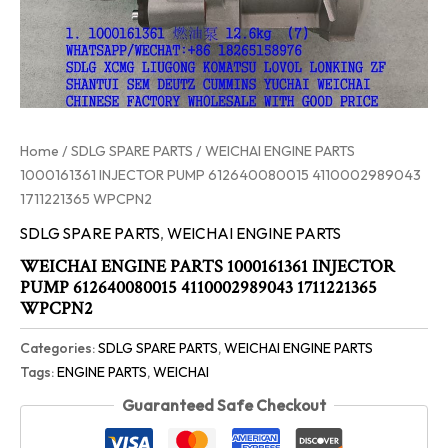
Home
/
SDLG SPARE PARTS
/ WEICHAI ENGINE PARTS
1000161361 INJECTOR PUMP 612640080015 4110002989043
1711221365 WPCPN2
SDLG SPARE PARTS
,
WEICHAI ENGINE PARTS
WEICHAI ENGINE PARTS 1000161361 INJECTOR
PUMP 612640080015 4110002989043 1711221365
WPCPN2
Categories:
SDLG SPARE PARTS
,
WEICHAI ENGINE PARTS
Tags:
ENGINE PARTS
,
WEICHAI
Guaranteed Safe Checkout