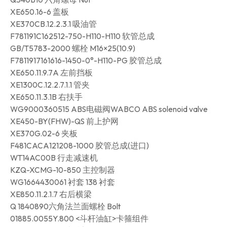
XE650.16-6 盖板
XE370CB.12.2.3.1 吸油管
F781191C162512-750-H110-H110 软管总成
GB/T5783-2000 螺栓 M16×25(10.9)
F7811917161616-1450-0°-H110-PG 胶管总成
XE650.11.9.7A 左前挡板
XE1300C.12.2.7.1.1 管夹
XE650.11.3.1B 右扶手
WG9000360515 ABS电磁阀WABCO ABS solenoid valve
XE450-BY(FHW)-QS 前上护网
XE370G.02-6 夹板
F481CACA121208-1000 胶管总成(进口)
WT14AC00B 行走减速机
KZQ-XCMG-10-850 主控制器
WG1664430061 衬套 138 衬套
XE850.11.2.1.7 右后横梁
Q 1840890六角法兰面螺栓 Bolt
01885.0055Y.800 <斗杆油缸>卡箍组件