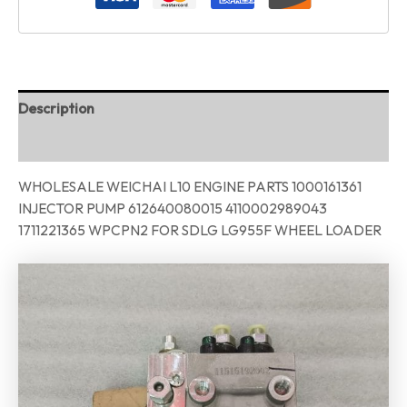
Description
Reviews (0)
WHOLESALE WEICHAI L10 ENGINE PARTS 1000161361
INJECTOR PUMP 612640080015 4110002989043
1711221365 WPCPN2 FOR SDLG LG955F WHEEL LOADER