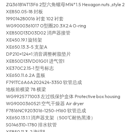
ZQ361B14T13F6 2型六角螺母M14*1.5 Hexagon nuts ,style 2
XE850.05-18 封板
199014280016 衬套 102 衬套
WG9000361017 O型圈20.3X2.4 O-ring
XE850D13D03D02 消声器接管
XE450.19.1 旋转架
XE650.13.3-5 支架A
DP210×124×1 消音调整树脂垫片
XE850D13ⅣD01G01 进气管Ⅰ
XE370C2.15-1 型号标志
XE650.11.6.2A 盖板
F791TC6A6A202424-3350 软管总成
地板前横梁 78 横梁
WG9925771003 左过线保护盒体 Protective box housing
WG9000360521 空气干燥器 Air dryer
F7816NC9203016-1250-H160 软管总成
XE650.13.1.1 消声器支架（500℃耐热黑漆）
SG146310-1780 排水软管
XE850.11.3-2 海绵Ⅱ