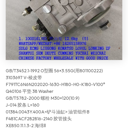
GB/T3452.1-1992 O型圈 56×3.55G(用801100222)
3103697 V-棱皮带
F791TC6N6N202020-1630-H180-H0-K180-V100°
Q40106 平垫 38 Washer
GB/T5782-2000 螺栓 M30×120(10.9)
J-014 胶条 L=160
01384.0043Y.400A<铲斗油缸> 油管组件B
F481CACF282816-2140 胶管接头
XE850.11.1.3-2 海绵Ⅱ