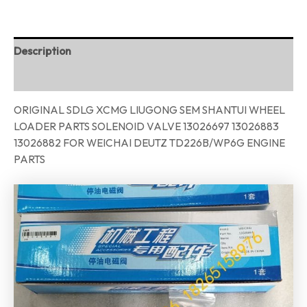
Description
Reviews (0)
ORIGINAL SDLG XCMG LIUGONG SEM SHANTUI WHEEL
LOADER PARTS SOLENOID VALVE 13026697 13026883
13026882 FOR WEICHAI DEUTZ TD226B/WP6G ENGINE
PARTS