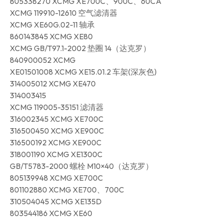
805338270 XCMG XE700C、900C、60CA
XCMG 119910-12610 空气滤清器
XCMG XE60G.02-11 轴承
860143845 XCMG XE80
XCMG GB/T97.1-2002 垫圈 14（达克罗）
840900052 XCMG
XE01501008 XCMG XE15.01.2 车架(深灰色)
314005012 XCMG XE470
314003415
XCMG 119005-35151 滤清器
316002345 XCMG XE700C
316500450 XCMG XE900C
316500192 XCMG XE900C
318001190 XCMG XE1300C
GB/T5783-2000 螺栓 M10×40（达克罗）
805139948 XCMG XE700C
801102880 XCMG XE700、700C
310504045 XCMG XE135D
803544186 XCMG XE60