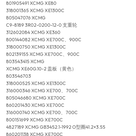
801905491 XCMG XE80
318001365 XCMG XE1300C
805047076 XCMG
C9-8189 3R02-0200-12-0 支重轮
312602084 XCMG XE360
800144082 XCMG XE700C、900C
318000750 XCMG XE1300C
802139155 XCMG XE700C、900C
803543415 XCMG
XCMG XE60G.10-2 盖板（黄色）
803546703
318000525 XCMG XE1300C
316000346 XCMG XE700、700C
805046680 XCMG XE700C
860201430 XCMG XE700C
316000740 XCMG XE700、700C
800151699 XCMG XE700C
4827189 XCMG GB3452.1-1992 O型圈41.2×3.55
860201138 XCMG XE700C