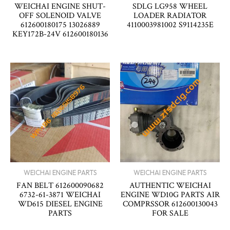
WEICHAI ENGINE SHUT-
SDLG LG958 WHEEL
OFF SOLENOID VALVE
LOADER RADIATOR
612600180175 13026889
4110003981002 S9114235E
KEY172B-24V 612600180136
WEICHAI ENGINE PARTS
WEICHAI ENGINE PARTS
FAN BELT 612600090682
AUTHENTIC WEICHAI
6732-61-3871 WEICHAI
ENGINE WD10G PARTS AIR
WD615 DIESEL ENGINE
COMPRSSOR 612600130043
PARTS
FOR SALE