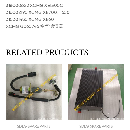
318000622 XCMG XE1300C
316002195 XCMG XE700、650
310301485 XCMG XE60
XCMG G065746 空气滤清器
RELATED PRODUCTS
SDLG SPARE PARTS
SDLG SPARE PARTS