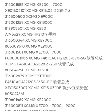
316001888 XCMG XE700、700C
XE01802101 XCMG XE18.02-22 轴(九)
316500500 XCMG XE900C
318001259 XCMG XE1300C
819908801 XCMG XE80
A7-8629 XCMG HFS1019 手柄
316500344 XCMG XE900C
803309610 XCMG XE900C
316001501 XCMG XE700、700C
F000001086 XCMG F481CACF121205-870-SG 软管总成
XCMG F481CACA282816-250 软管总成
805041950 XCMG XE900C
316002679 XCMG XE700C
F481CACA121205-1650-PG 软管总成
XE01503007 XCMG XE15.03.10B 前护栏(深灰色)
805047661
310601469 XCMG XE200C
316000811 XCMG XE700、700C、900C