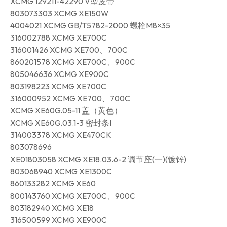
XCMG 129211-42290 V型皮带
803073303 XCMG XE150W
4004021 XCMG GB/T5782-2000 螺栓M8×35
316002788 XCMG XE700C
316001426 XCMG XE700、700C
860201578 XCMG XE700C、900C
805046636 XCMG XE900C
803198223 XCMG XE700C
316000952 XCMG XE700、700C
XCMG XE60G.05-11 盖（黄色）
XCMG XE60G.03.1-3 密封条Ⅰ
314003378 XCMG XE470CK
803078696
XE01803058 XCMG XE18.03.6-2 调节座(一)(镀锌)
803068940 XCMG XE1300C
860133282 XCMG XE60
800143760 XCMG XE700C、900C
803182940 XCMG XE18
316500599 XCMG XE900C