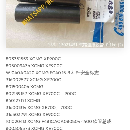
803381859 XCMG XE900C
805009436 XCMG XE900C
WJ040A0420 XCMG EC40.15-3 斗杆安全标志
316002577 XCMG XE700C
801500404 XCMG
802139157 XCMG XE700C、900C
860127171 XCMG
316001314 XCMG XE700、700C
316503791 XCMG XE900C
101020413 XCMG F481CACA080804-1400 软管总成
800305573 XCMG XE700C