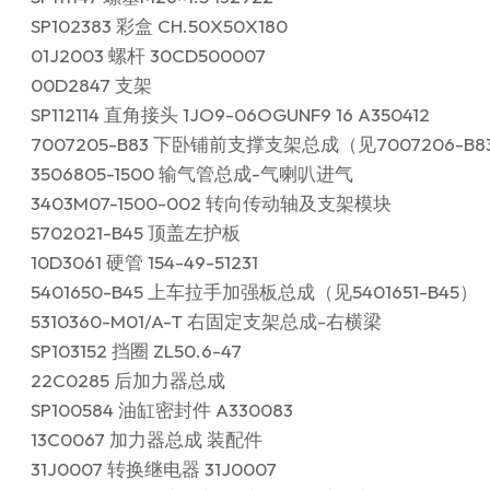
SP102383 彩盒 CH.50X50X180
01J2003 螺杆 30CD500007
00D2847 支架
SP112114 直角接头 1JO9-06OGUNF9 16 A350412
7007205-B83 下卧铺前支撑支架总成（见7007206-B8
3506805-1500 输气管总成-气喇叭进气
3403M07-1500-002 转向传动轴及支架模块
5702021-B45 顶盖左护板
10D3061 硬管 154-49-51231
5401650-B45 上车拉手加强板总成（见5401651-B45）
5310360-M01/A-T 右固定支架总成-右横梁
SP103152 挡圈 ZL50.6-47
22C0285 后加力器总成
SP100584 油缸密封件 A330083
13C0067 加力器总成 装配件
31J0007 转换继电器 31J0007