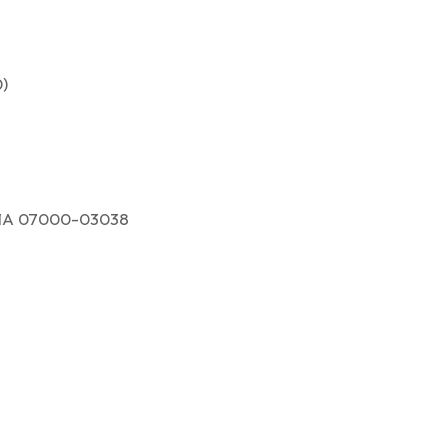
)
1A 07000-03038