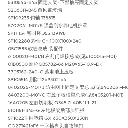
5310546-B45 固定支架-下部抽屉固定支架
5206011-B45 前风窗玻璃
SP109233 销轴 138815
5702041-M01/B 顶盖刮水器电机护罩
SP111154 密封环D55 139198
SP102280 彩盒 CH.100X100X240
05C1585 软管总成 装配件
6100020-M01/B 右前门焊接总成(见6100015-M01)
01B0500 螺栓GB5782-86 M20×65-10.9-DK
3703162-240-G 蓄电池上压板
SP105514 删除 1269302164
8402025-M01/B 防虫网上固定支架总成(见8402031-M0
8403200-M01/C 右翼子板横梁总成(见8403201-M01)
16A0205 左侧切削板 Q345 ZL40B.11.1-21
5101151-B45-G 左地板梁后部加强板
SP102211 钙塑箱 GX.630X330X250N
CQ2714216F6 十字槽盘头自攻螺钉