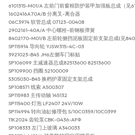
6101315-M01/A 左前门前窗框防护装甲加强板总成（见610
1602416A70A/B 分离叉-离合器
06C3974 软管总成 07123-00408
2902161-40A/A 中心螺栓-前钢板弹簧
8402170-M01/B 左前轮侧挡泥板固定前支架总成(见84021
SP115914 导向轮 YJSW315-4C-03
3921023-B45 JH6左侧车门标贴
SP106099 主减速器总成82513600 82513600
SP109900 挡圈 52100009
5305030-B45 换档护罩固定支架总成
SP108571 线索 A500307
SP115983 主传动轴 145132
SP115400 灯泡 LF2407 24V/10W
SP114994 转向油缸修理包 S/10C0359/10C0399
11K2024 齿轮泵CBK-G436-AFФ
SP108333 左门上玻璃 A340033