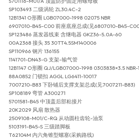
5701116-M01/A 顶盖防护固定用螺母板
SP103493 二级涡轮 ZL30.4C-2
12B1341 O形圈 LGB07000-1998 02075 NBR
6907010-B45-C00 前座底座总成(见6807010-B45-C00
SP123486 蒸发器线束 含继电器 GKZ36-5.0A-60
00A2368 接头 35 30TT4.5SM140006
SP110966 钢片 136155
1141701-DN43-G 支架-输气管
12B1147 O形圈 QJ/LGB07000-1998 0303838×3.5 NBR-
88A0852 门锁扣 AGGL LG6411-10017
7007210-B83 下卧铺后支撑支架总成(见7007211-B83)
SP108189 弯管 A300271
5701581-B45 中顶盖后部粘接片
20K2029 风扇 散热器
2509108-M01/C-RQ 从动圆柱齿轮-油泵
5103191-B45-S 三级踏脚板
T62104M 内六角锥型螺塞(采购路线)