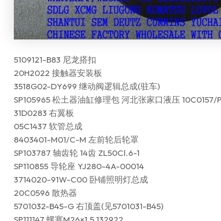
5109121-B83 尼龙搭扣
20H2022 接触器安装板
3518G02-DY699 继动阀逻辑总成(驻车)
SP105965 松土器油缸修理包 河北张家口液压 10C0157/P
31D0283 右翼板
05C1437 软管总成
8403401-M01/C-M 左前轮后轮罩
SP103787 轴齿轮 14齿 ZL50CⅠ.6-1
SP110855 导轮座 YJ280-4A-00014
3714020-91W-C00 卧铺照明灯总成
20C0596 散热器
5701032-B45-G 右顶盖(见5701031-B45)
SP111147 螺塞M26×1.5 132922