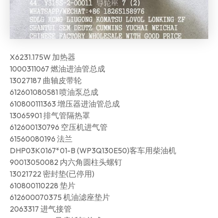
X6231.175W 加热器
1000311067 燃油进油管总成
13027187 曲轴皮带轮
612601080581 喷油泵总成
610800111363 增压器进油管总成
13065901 排气管隔热罩
612600130796 空压机进气管
61560080196 法兰
DHP03K0167*01-B (WP3Q130E50)客车用柴油机
90013050082 内六角圆柱头螺钉
13021722 密封垫(已停用)
610800110228 垫片
612600070375 机油滤座垫片
2063317 进气接管