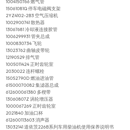
1004150766 燃气管
15061081Q 停车电磁阀支架
2YZ4102-2B3 空气压缩机
1002900741 散热器
13067681 冷却液连接胶管
1006299931 管夹总成
1000830734 飞轮
13023762 曲轴皮带轮
12190529 排气管
1005011424 正时齿轮室
2030022 连杆螺栓
15052790D 燃油进油管
61500070082 集滤器总成
612600061380 多楔带
13060807Z 涡轮增压器
1000067269 正时齿轮室
2021840 加油口杯
612600113603 消声器
13032141 道依茨226B系列车用柴油机使用保养说明书