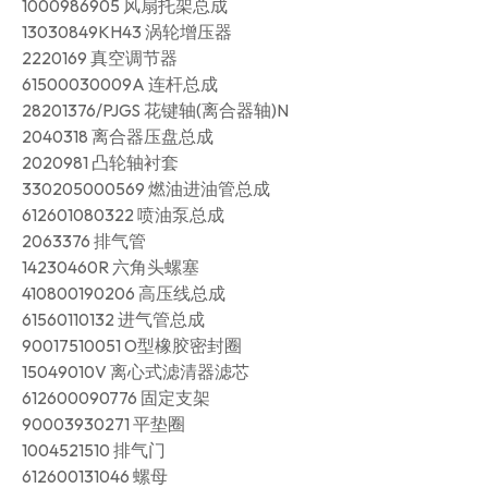
1000986905 风扇托架总成
13030849KH43 涡轮增压器
2220169 真空调节器
61500030009A 连杆总成
28201376/PJGS 花键轴(离合器轴)N
2040318 离合器压盘总成
2020981 凸轮轴衬套
330205000569 燃油进油管总成
612601080322 喷油泵总成
2063376 排气管
14230460R 六角头螺塞
410800190206 高压线总成
61560110132 进气管总成
90017510051 O型橡胶密封圈
15049010V 离心式滤清器滤芯
612600090776 固定支架
90003930271 平垫圈
1004521510 排气门
612600131046 螺母