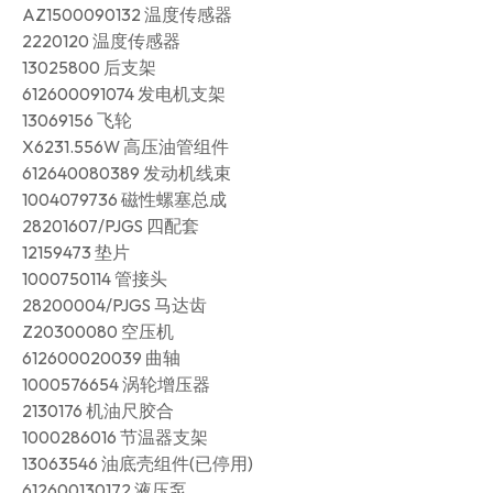
AZ1500090132 温度传感器
2220120 温度传感器
13025800 后支架
612600091074 发电机支架
13069156 飞轮
X6231.556W 高压油管组件
612640080389 发动机线束
1004079736 磁性螺塞总成
28201607/PJGS 四配套
12159473 垫片
1000750114 管接头
28200004/PJGS 马达齿
Z20300080 空压机
612600020039 曲轴
1000576654 涡轮增压器
2130176 机油尺胶合
1000286016 节温器支架
13063546 油底壳组件(已停用)
612600130172 液压泵