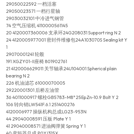
29050022592 一档活塞
29050023571 一档行星轴
29030032101 中冷进气钢管
74 空气压缩机 4110000561145
20 4120007360006 支承环24G208031 Support ring N 2
24 4120005977001 密封件维修包24A103070S Sealing kit Y
1
29070001241 轮毂
191 XGZY01-II座椅 801902761
21 4120006629011 关节轴承24U104001 Spherical plain
bearing N 2
226 机油滤芯 61000070005
29220001301 后桥左油管
36 4011000917 螺栓GB5783-M8*25EpZn-10.9 Bolt Y 2
106 转向销LW541F.6.1 251400276
4120006977 操纵机构总成LG23-953N
44 29040008591 压板 Plate Y 1
41 29040008571 进油阀弹簧 Spring Y 1
40 变矩器总成 P0YJ315X