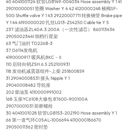
40 4041001124 软管LGB149-004034 Hose assembly Y 1 41
29010000051 垫圈 Washer Y 4 42 4120000248 梭阀SF-
50G Shuttle valve Y 1 43 29220007711 转换钢管 Brake pipe
Y 1 44 4190000020 扎丝LG13-ZS4250 Cable tie Y 5
237 滤油器ZL40A.3.200A（一次性滤芯） 860113434
29050023441 倒档行星架
63 气门油封 TD226B-3
37 D6114发电机
4190000917 暖风机BKC－II
110 后转向销Z5H.6.5 252100931
118 发动机减震器组件-上柴 251800859
31 29040008531 接头 Nipple Y 1
29040008482 导轮座
202 柴油泵 4110000991002
168 玉柴YC6108大修包 B7600-900100A
29070001031 前桥螺栓
30 4041001028 软管LGB153-202190 Hose assembly Y 1
66 第一道气环C05AL-1006694 4110000186670
29050011362 密封垫