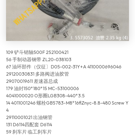
109 铲斗销轴500F 252100421
56 手制动器钢带 ZL20-038103
67 油环部件（仪征〕D05-002-31Y+A 4110000696046
29120030831 多路阀进油胶管
29070019611 差速器总成
179 油封150*180*15 MC-53100006
4041000020 O形圈LGB308-440*3.5
14 4011001246 螺栓GB5783-M8*16flZnyc-8.8-480 Screw Y
4
29110001021 出油钢管
131 D6114四配套 D6114
59 刹车片 临工刹车片