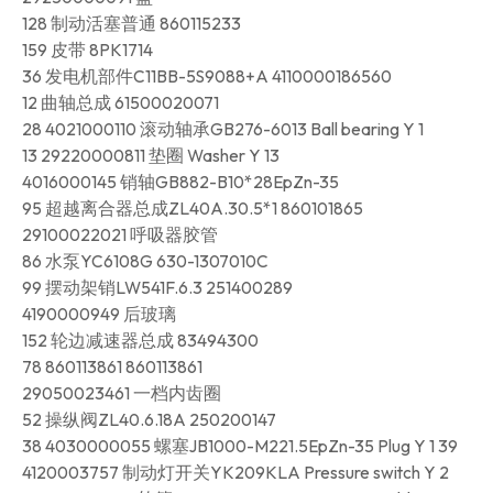
128 制动活塞普通 860115233
159 皮带 8PK1714
36 发电机部件C11BB-5S9088+A 4110000186560
12 曲轴总成 61500020071
28 4021000110 滚动轴承GB276-6013 Ball bearing Y 1
13 29220000811 垫圈 Washer Y 13
4016000145 销轴GB882-B10*28EpZn-35
95 超越离合器总成ZL40A.30.5*1 860101865
29100022021 呼吸器胶管
86 水泵YC6108G 630-1307010C
99 摆动架销LW541F.6.3 251400289
4190000949 后玻璃
152 轮边减速器总成 83494300
78 860113861 860113861
29050023461 一档内齿圈
52 操纵阀ZL40.6.18A 250200147
38 4030000055 螺塞JB1000-M221.5EpZn-35 Plug Y 1 39
4120003757 制动灯开关YK209KLA Pressure switch Y 2