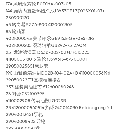
174 风扇涨紧轮 P0D16A-003-03
144 潍坊内置散热器总成LW330F.1.3(XGSX01-07)
250900170
45 转向器BZZ6-800 4120001805
88 输油泵
4021000043 关节轴承GB9163-GE70ES-2RS
4021000285 滚动轴承GB292-7312ACM
231 燃油滤清器 D638-002-02+B PS15325
4110000518013 罩轮YJSW315-8A-00001
29050025851 密封套
190 曲轴前端油封D02B-104-02A+B 4110000036196
29050022711 直接档连接盘
233 旋装柴油滤芯 612600080248
28 衬套 252100395
4110002908 传动油散LG02SB
23 4120000560514 挡环24C014030 Retaining ring Y 1
29040012421 泵轮
29040008422 导轮
29250000091 盘