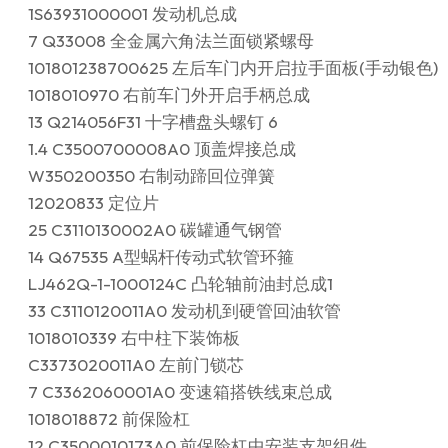
1S63931000001 发动机总成
7 Q33008 全金属六角法兰面锁紧螺母
101801238700625 左后车门内开启拉手面板(手动银色)（
1018010970 右前车门外开启手柄总成
13 Q214056F31 十字槽盘头螺钉 6
1.4 C3500700008A0 顶盖焊接总成
W350200350 右制动蹄回位弹簧
12020833 定位片
25 C3110130002A0 碳罐通气钢管
14 Q67535 A型蜗杆传动式软管环箍
LJ462Q-1-1000124C 凸轮轴前油封总成1
33 C3110120011A0 发动机到硬管回油软管
1018010339 右中柱下装饰板
C3373020011A0 左前门锁芯
7 C3362060001A0 变速箱搭铁线束总成
1018018872 前保险杠
12 C3500010173A0 前保险杠中安装支架组件