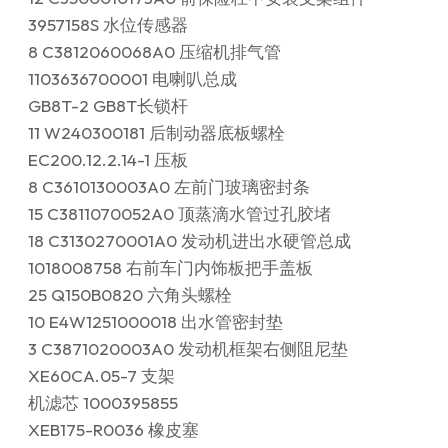
3957158S 水位传感器
8 C3812060068A0 压缩机排气管
1103636700001 电喇叭总成
GB8T-2 GB8T长锁杆
11 W240300181 后制动器底板螺栓
EC200.12.2.14-1 压板
8 C3610130003A0 左前门玻璃密封条
15 C3811070052A0 顶蒸滴水管过孔胶堵
18 C3130270001A0 发动机进出水硬管总成
1018008758 右前车门内饰板把手盖板
25 Q150B0820 六角头螺栓
10 E4W1251000018 出水管密封垫
3 C3871020003A0 发动机框架右侧阻尼垫
XE60CA.05-7 支架
机滤芯 1000395855
XEB175-R0036 橡皮塞