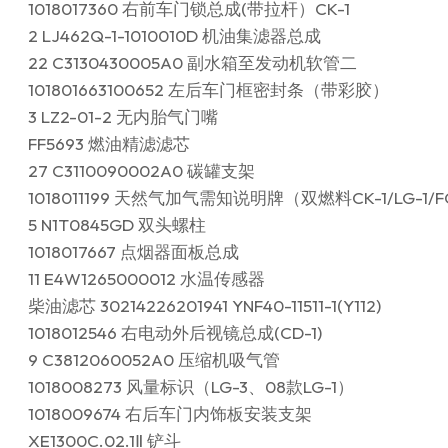
1018017360 右前车门锁总成(带拉杆）CK-1
2 LJ462Q-1-1010010D 机油集滤器总成
22 C3130430005A0 副水箱至发动机软管二
101801663100652 左后车门框密封条（带彩胶）
3 LZ2-01-2 无内胎气门嘴
FF5693 燃油精滤滤芯
27 C3110090002A0 碳罐支架
1018011199 天然气加气需知说明牌（双燃料CK-1/LG-1/FC
5 N1T0845GD 双头螺柱
1018017667 点烟器面板总成
11 E4W1265000012 水温传感器
柴油滤芯 30214226201941 YNF40-11511-1(Y112)
1018012546 右电动外后视镜总成(CD-1)
9 C3812060052A0 压缩机吸气管
1018008273 风量标识（LG-3、08款LG-1）
1018009674 右后车门内饰板安装支架
XE1300C.02.1Ⅱ 铲斗