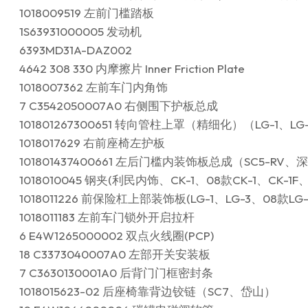
1018009519 左前门槛踏板
1S63931000005 发动机
6393MD31A-DAZ002
4642 308 330 内摩擦片 Inner Friction Plate
1018007362 左前车门内角饰
7 C3542050007A0 右侧围下护板总成
101801267300651 转向管柱上罩（精细化）（LG-1、LG
1018017629 右前座椅左护板
101801437400661 左后门槛内装饰板总成（SC5-RV
1018010045 钢夹(利民内饰、CK-1、08款CK-1、CK-1F、
1018011226 前保险杠上部装饰板(LG-1、LG-3、08款L
1018011183 左前车门锁外开启拉杆
6 E4W1265000002 双点火线圈(PCP)
18 C3373040007A0 左部开关安装板
7 C3630130001A0 后背门门框密封条
1018015623-02 后座椅靠背边铰链（SC7、岱山）