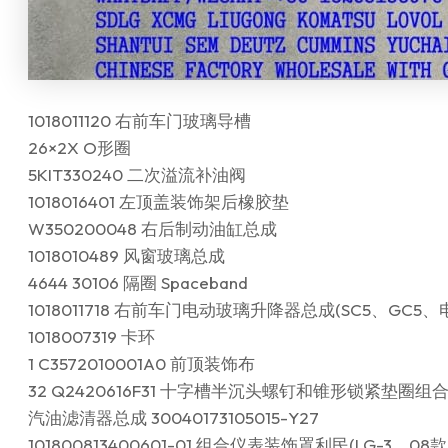
1018011120 右前车门玻璃导槽
26×2X O形圈
5KIT330240 二次溢流补油阀
1018016401 左顶盖装饰架后橡胶垫
W350200048 右后制动油缸总成
1018010489 风窗玻璃总成
4644 30106 隔圈 Spaceband
1018011718 右前车门电动玻璃升降器总成(SC5、GC5、
1018007319 卡环
1 C3572010001A0 前顶装饰布
32 Q2420616F31 十字槽半沉头螺钉和锥形锁紧垫圈组合
汽油滤清器总成 30040173105015-Y27
101800813400601-01 组合仪表装饰罩利民(LG-3、08款L