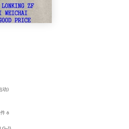
电动)
件 6
G-1)