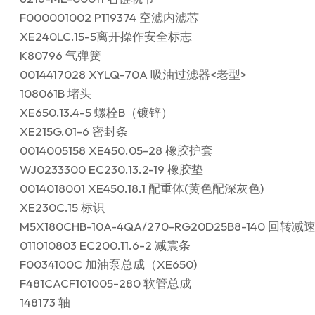
F000001002 P119374 空滤内滤芯
XE240LC.15-5离开操作安全标志
K80796 气弹簧
0014417028 XYLQ-70A 吸油过滤器<老型>
108061B 堵头
XE650.13.4-5 螺栓B（镀锌）
XE215G.01-6 密封条
0014005158 XE450.05-28 橡胶护套
WJ0233300 EC230.13.2-19 橡胶垫
0014018001 XE450.18.1 配重体(黄色配深灰色)
XE230C.15 标识
M5X180CHB-10A-4QA/270-RG20D25B8-140 回转减
011010803 EC200.11.6-2 减震条
F0034100C 加油泵总成（XE650)
F481CACF101005-280 软管总成
148173 轴