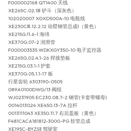
F000002168 QT1400 天线
XE265C.02.1Ⅲ 铲斗（深灰色）
102020007 XGXD500A-10 电瓶线
XE230CⅢ.12.2.12 动臂钢管总成Ⅰ（黄色）
XE215G.11.6-1 海绵
XE370G.07-2 润滑管
F000003535 WDKXGY350-10 电子监控器
XE265G.02.4.1-26 焊接垫板
XE215G.03.1-1 护套
XE370G.05.1.1-17 板
行星齿轮 6303190-0505
089A0100DWG/13 阀组
WJ0231905 EC230.08.7-2 钢管(卡套带螺母)
0014013024 XE450.13-7A 拉杆
0013111043 XE350.11.7 右后盖板（黄色）
F481CACA181812-3000-PG 软管总成
XE195C-BYZSⅡ 驾驶室