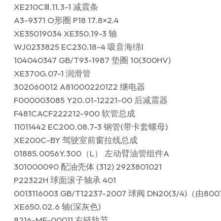
XE210CⅢ.11.3-1 减震条
A3-9371 O形圈 P18 17.8×2.4
XE35019034 XE350.19-3 轴
WJ0233825 EC230.18-4 吸音海绵Ⅰ
104040347 GB/T93-1987 垫圈 10(300HV)
XE370G.07-1 润滑管
302060012 A810002201Z2 继电器
F000003085 Y20.01-12221-00 后减震器
F481CACF222212-900 软管总成
11011442 EC200.08.7-3 钢管(带卡套螺母)
XE200C-BY 驾驶室前窗拉线总成
01885.0056Y.300（L） 左动臂油管组件A
301000090 配油壳体 (312) 2923801021
P22322H 球面滚子轴承 401
0013116003 GB/T12237-2007 球阀 DN20(3/4)（由80
XE650.02.6 轴(深灰色)
8216-ME-00011 右链轨节