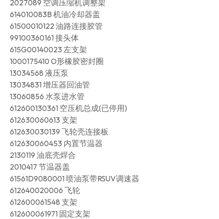
2027089 空调压缩机调整架
614010083B 机油冷却器盖
61500010122 油路连接胶管
99100360161 接头体
615G00140023 左支架
1000175410 O形橡胶密封圈
13034568 液压泵
13034831 增压器回油管
13060856 水泵进水管
612600130361 空压机总成(已停用)
612630060613 支架
612630030139 飞轮壳连接板
612630060453 内置节温器
2130119 油底壳焊合
2010417 节温器盖
61561D9080001 喷油泵带RSUV调速器
612640020006 飞轮
612600061548 支架
612600061971 固定支架