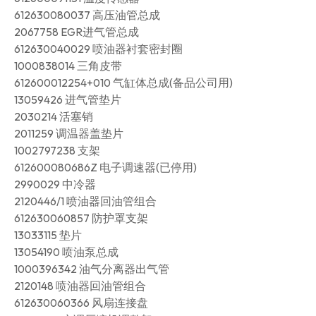
612630080037 高压油管总成
2067758 EGR进气管总成
612630040029 喷油器衬套密封圈
1000838014 三角皮带
612600012254+010 气缸体总成(备品公司用)
13059426 进气管垫片
2030214 活塞销
2011259 调温器盖垫片
1002797238 支架
612600080686Z 电子调速器(已停用)
2990029 中冷器
2120446/1 喷油器回油管组合
612630060857 防护罩支架
13033115 垫片
13054190 喷油泵总成
1000396342 油气分离器出气管
2120148 喷油器回油管组合
612630060366 风扇连接盘