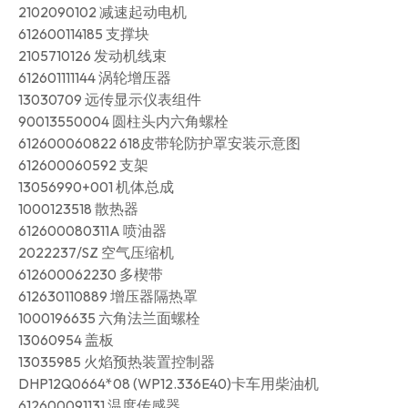
2102090102 减速起动电机
612600114185 支撑块
2105710126 发动机线束
612601111144 涡轮增压器
13030709 远传显示仪表组件
90013550004 圆柱头内六角螺栓
612600060822 618皮带轮防护罩安装示意图
612600060592 支架
13056990+001 机体总成
1000123518 散热器
612600080311A 喷油器
2022237/SZ 空气压缩机
612600062230 多楔带
612630110889 增压器隔热罩
1000196635 六角法兰面螺栓
13060954 盖板
13035985 火焰预热装置控制器
DHP12Q0664*08 (WP12.336E40)卡车用柴油机
612600091131 温度传感器