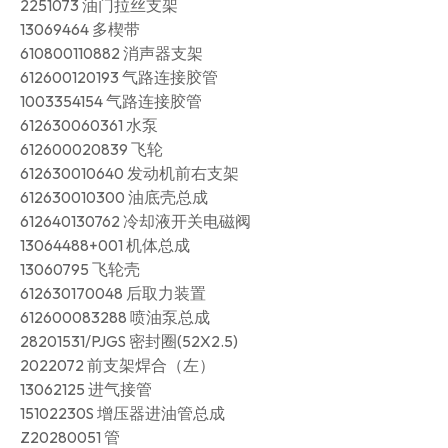
2251073 油门拉丝支架
13069464 多楔带
610800110882 消声器支架
612600120193 气路连接胶管
1003354154 气路连接胶管
612630060361 水泵
612600020839 飞轮
612630010640 发动机前右支架
612630010300 油底壳总成
612640130762 冷却液开关电磁阀
13064488+001 机体总成
13060795 飞轮壳
612630170048 后取力装置
612600083288 喷油泵总成
28201531/PJGS 密封圈(52X2.5)
2022072 前支架焊合（左）
13062125 进气接管
15102230S 增压器进油管总成
Z20280051 管