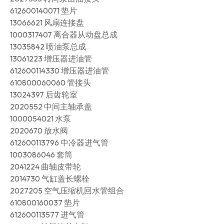
612600140071 垫片
13066621 风扇连接盘
1000317407 离合器从动盘总成
13035842 喷油泵总成
13061223 增压器进油管
612600114330 增压器进油管
610800060060 管接头
13024397 后齿轮室
2020552 中间主轴承盖
1000054021 水泵
2020670 放水阀
612600113796 中冷器进气管
1003086046 套筒
2041224 曲轴皮带轮
2014730 气缸盖长螺栓
2027205 空气压缩机回水管组合
610800160037 垫片
612600113577 进气管