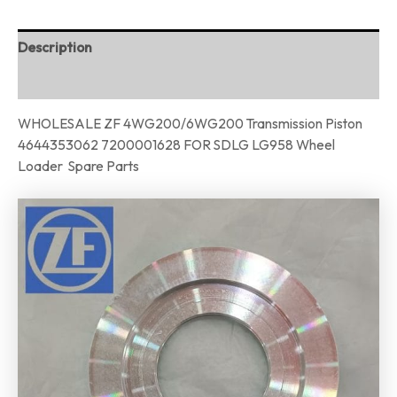
Description
Reviews (0)
WHOLESALE ZF 4WG200/6WG200 Transmission Piston
4644353062 7200001628 FOR SDLG LG958 Wheel
Loader Spare Parts