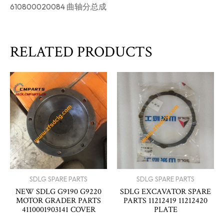
610800020084 曲轴分总成
RELATED PRODUCTS
SDLG SPARE PARTS
SDLG SPARE PARTS
NEW SDLG G9190 G9220
SDLG EXCAVATOR SPARE
MOTOR GRADER PARTS
PARTS 11212419 11212420
4110001903141 COVER
PLATE