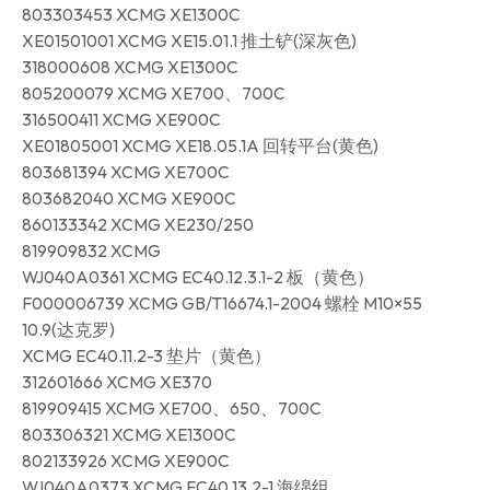
803303453 XCMG XE1300C
XE01501001 XCMG XE15.01.1 推土铲(深灰色)
318000608 XCMG XE1300C
805200079 XCMG XE700、700C
316500411 XCMG XE900C
XE01805001 XCMG XE18.05.1A 回转平台(黄色)
803681394 XCMG XE700C
803682040 XCMG XE900C
860133342 XCMG XE230/250
819909832 XCMG
WJ040A0361 XCMG EC40.12.3.1-2 板（黄色）
F000006739 XCMG GB/T16674.1-2004 螺栓 M10×55
10.9(达克罗)
XCMG EC40.11.2-3 垫片（黄色）
312601666 XCMG XE370
819909415 XCMG XE700、650、700C
803306321 XCMG XE1300C
802133926 XCMG XE900C
WJ040A0373 XCMG EC40.13.2-1 海绵组