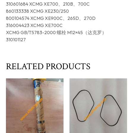
310601684 XCMG XE700、210B、700C
860133338 XCMG XE230/250
800104574 XCMG XE900C、265D、270D
316004423 XCMG XE700C
XCMG GB/T5783-2000 螺栓 M12×45（达克罗）
310101127
RELATED PRODUCTS