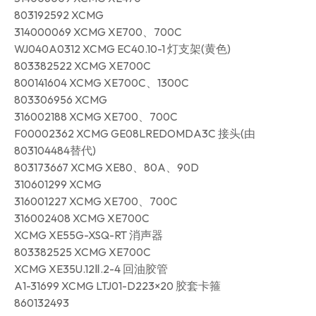
803192592 XCMG
314000069 XCMG XE700、700C
WJ040A0312 XCMG EC40.10-1 灯支架(黄色)
803382522 XCMG XE700C
800141604 XCMG XE700C、1300C
803306956 XCMG
316002188 XCMG XE700、700C
F00002362 XCMG GE08LREDOMDA3C 接头(由
803104484替代)
803173667 XCMG XE80、80A、90D
310601299 XCMG
316001227 XCMG XE700、700C
316002408 XCMG XE700C
XCMG XE55G-XSQ-RT 消声器
803382525 XCMG XE700C
XCMG XE35U.12Ⅱ.2-4 回油胶管
A1-31699 XCMG LTJ01-D223×20 胶套卡箍
860132493