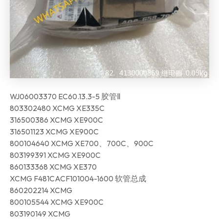
WJ06003370 EC60.13.3-5 胶管Ⅱ
803302480 XCMG XE335C
316500386 XCMG XE900C
316501123 XCMG XE900C
800104640 XCMG XE700、700C、900C
803199391 XCMG XE900C
860133368 XCMG XE370
XCMG F481CACF101004-1600 软管总成
860202214 XCMG
800105544 XCMG XE900C
803190149 XCMG