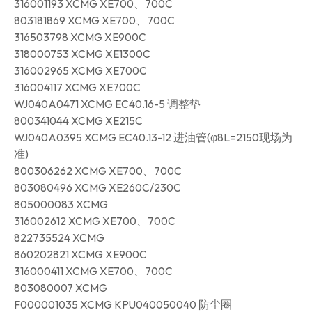
316001193 XCMG XE700、700C
803181869 XCMG XE700、700C
316503798 XCMG XE900C
318000753 XCMG XE1300C
316002965 XCMG XE700C
316004117 XCMG XE700C
WJ040A0471 XCMG EC40.16-5 调整垫
800341044 XCMG XE215C
WJ040A0395 XCMG EC40.13-12 进油管(φ8L=2150现场为
准)
800306262 XCMG XE700、700C
803080496 XCMG XE260C/230C
805000083 XCMG
316002612 XCMG XE700、700C
822735524 XCMG
860202821 XCMG XE900C
316000411 XCMG XE700、700C
803080007 XCMG
F000001035 XCMG KPU040050040 防尘圈