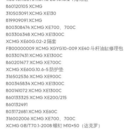
860120105 XCMG
310503091 XCMG XE130
819909091 XCMG
800308474 XCMG XE700、700C
803306348 XCMG XE1300C
XCMG XE60G.02-2 隔套
FB00000009 XCMG XGYG10-009 XE40 斗杆油缸修理包
803307431 XCMG XE1300C
860201477 XCMG XE700C
XCMG XE60G.10.6-5 防护垫
316502536 XCMG XE900C
800345834 XCMG XE1300C
800141072 XCMG XE1300C
860133325 XCMG XE200/215
860132491
803172681 XCMG XE60C
316002006 XCMG XE700、700C
XCMG GB/T70.1-2008 螺钉 M10×50（达克罗）