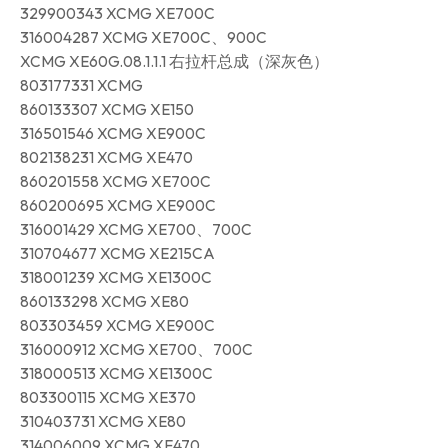
329900343 XCMG XE700C
316004287 XCMG XE700C、900C
XCMG XE60G.08.1.1.1 右拉杆总成（深灰色）
803177331 XCMG
860133307 XCMG XE150
316501546 XCMG XE900C
802138231 XCMG XE470
860201558 XCMG XE700C
860200695 XCMG XE900C
316001429 XCMG XE700、700C
310704677 XCMG XE215CA
318001239 XCMG XE1300C
860133298 XCMG XE80
803303459 XCMG XE900C
316000912 XCMG XE700、700C
318000513 XCMG XE1300C
803300115 XCMG XE370
310403731 XCMG XE80
314006009 XCMG XE470