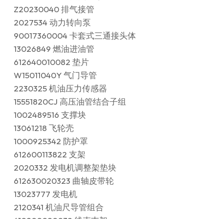
Z20230040 排气接管
2027534 动力转向泵
90017360004 卡套式三通接头体
13026849 燃油进油管
612640010082 垫片
W15011040Y 气门导管
2230325 机油压力传感器
15551820CJ 高压油管结合子组
1002489516 支撑块
13061218 飞轮壳
1000925342 防护罩
612600113822 支架
2020332 发电机调整架垫块
612630020323 曲轴皮带轮
13023777 发电机
2120341 机油尺导管组合