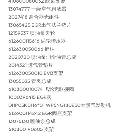
410800080032 线束支架
13074777 一级空气粗滤器
2027418 离合器壳组件
13065425 EGR出气法兰垫片
12159537 喷油泵齿轮
612600115616 涡轮增压器
612630050066 挺柱
2020720 喷油泵润滑油管总成
2014321 进气管垫片
612630050010 EVB支架
13055035 管夹总成
610800010074 飞轮壳联接圈
1000396415 EGR阀
DHP05K0116*01 WP5NG180E50天然气发动机
612600114242 EGR阀座支架
13075130 喷油泵总成
610800190605 支架