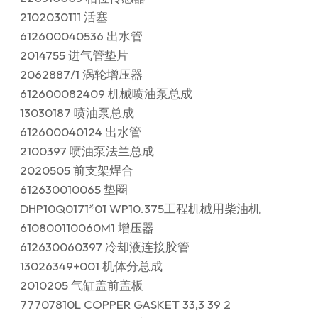
2102030111 活塞
612600040536 出水管
2014755 进气管垫片
2062887/1 涡轮增压器
612600082409 机械喷油泵总成
13030187 喷油泵总成
612600040124 出水管
2100397 喷油泵法兰总成
2020505 前支架焊合
612630010065 垫圈
DHP10Q0171*01 WP10.375工程机械用柴油机
610800110060M1 增压器
612630060397 冷却液连接胶管
13026349+001 机体分总成
2010205 气缸盖前盖板
77707810L COPPER GASKET 33,3 39 2