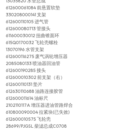
13035820 水管总成
612600061084 前悬置软垫
330208000141 支架
612600110105 进气管
612600080713 管接头
611600030012 扭曲锥面环
615Q0170032 飞轮壳螺栓
13070196 水管支架
612600116275 废气涡轮增压器
2085080133 喷油器回油管
612600190285 接头
612600010302 前支架（右）
612600110131 垫片
612630110688 油路连接胶管
612600011614 油标尺
2102110117A 增压器进油管路焊合
610800090004 拉紧块(已失效)
612600010575 飞轮壳
28699/PJGSL 柴滤总成C0708