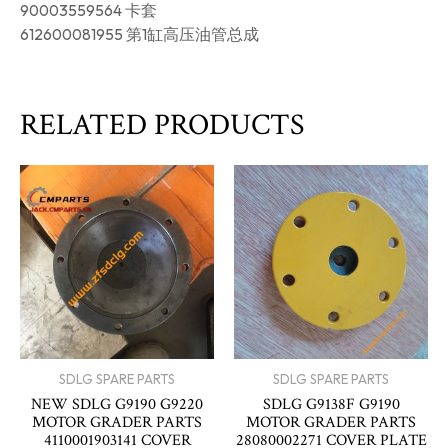
90003559564 卡套
612600081955 第1缸高压油管总成
RELATED PRODUCTS
SDLG SPARE PARTS
SDLG SPARE PARTS
NEW SDLG G9190 G9220
SDLG G9138F G9190
MOTOR GRADER PARTS
MOTOR GRADER PARTS
4110001903141 COVER
28080002271 COVER PLATE