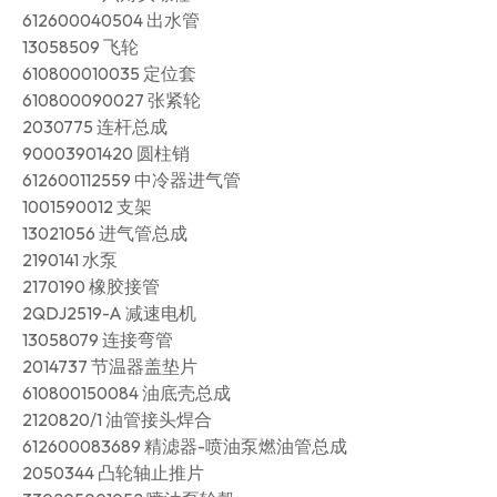
612600040504 出水管
13058509 飞轮
610800010035 定位套
610800090027 张紧轮
2030775 连杆总成
90003901420 圆柱销
612600112559 中冷器进气管
1001590012 支架
13021056 进气管总成
2190141 水泵
2170190 橡胶接管
2QDJ2519-A 减速电机
13058079 连接弯管
2014737 节温器盖垫片
610800150084 油底壳总成
2120820/1 油管接头焊合
612600083689 精滤器-喷油泵燃油管总成
2050344 凸轮轴止推片