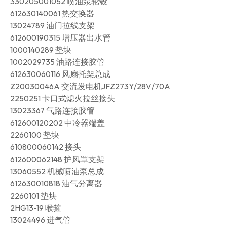
330205001052 喷油泵轮毂
612630140061 热交换器
13024789 油门拉线支架
612600190315 增压器出水管
1000140289 垫块
1002029735 油路连接胶管
612630060116 风扇托架总成
Z20030046A 交流发电机JFZ273Y/28V/70A
2250251 卡口式熄火拉丝接头
13023367 气路连接胶管
612600120202 中冷器端盖
2260100 垫块
610800060142 接头
612600062148 护风罩支架
13060552 机械喷油泵总成
612630010818 油气分离器
2260101 垫块
2HG13-19 喉箍
13024496 进气管