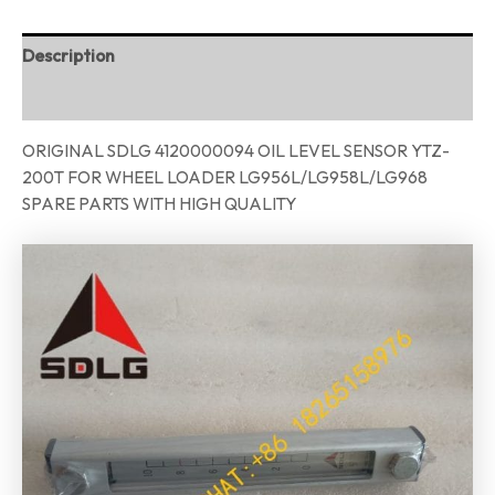
Description
Reviews (0)
ORIGINAL SDLG 4120000094 OIL LEVEL SENSOR YTZ-
200T FOR WHEEL LOADER LG956L/LG958L/LG968
SPARE PARTS WITH HIGH QUALITY