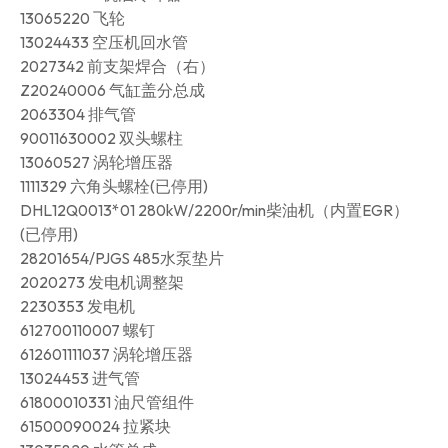
13065220 飞轮
13024433 空压机回水管
2027342 前支架焊合（右）
Z20240006 气缸盖分总成
2063304 排气管
90011630002 双头螺柱
13060527 涡轮增压器
1111329 六角头螺栓(已停用)
DHL12Q0013*01 280kW/2200r/min柴油机（内置EGR）
(已停用)
28201654/PJGS 485水泵垫片
2020273 发电机调整架
2230353 发电机
612700110007 螺钉
612601111037 涡轮增压器
13024453 进气管
61800010331 油尺管组件
61500090024 拉紧块