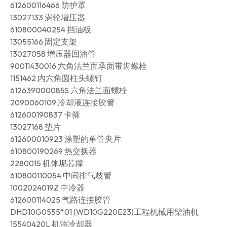
612600116466 防护罩
13027133 涡轮增压器
610800040254 挡油板
13055166 固定支架
13027058 增压器回油管
90011430016 六角法兰面承面带齿螺栓
1151462 内六角圆柱头螺钉
612639000085S 六角法兰面螺栓
2090060109 冷却液连接胶管
612600190837 卡箍
13027168 垫片
612600010923 涂塑的单管夹片
610800190269 热交换器
2280015 机体坭芯撑
610800110054 中间排气歧管
1002024019Z 中冷器
612600114025 气路连接胶管
DHD10G0555*01 (WD10G220E23)工程机械用柴油机
15540420L 机油冷却器