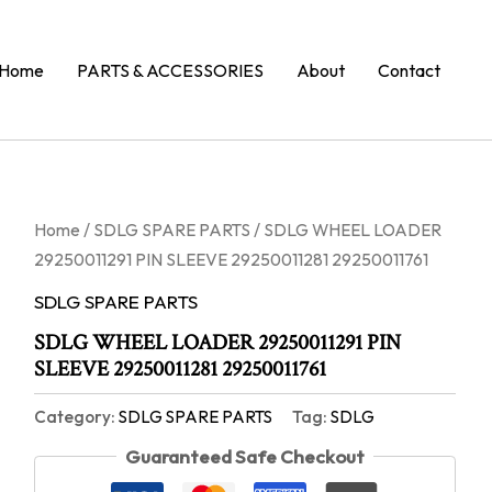
Home
PARTS & ACCESSORIES
About
Contact
Home
/
SDLG SPARE PARTS
/ SDLG WHEEL LOADER
29250011291 PIN SLEEVE 29250011281 29250011761
SDLG SPARE PARTS
SDLG WHEEL LOADER 29250011291 PIN
SLEEVE 29250011281 29250011761
Category:
SDLG SPARE PARTS
Tag:
SDLG
Guaranteed Safe Checkout