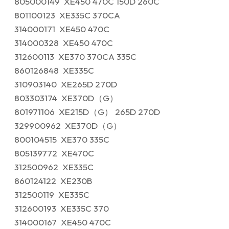
805000149 XE450 470C 150D 260C
801100123 XE335C 370CA
314000171 XE450 470C
314000328 XE450 470C
312600113 XE370 370CA 335C
860126848 XE335C
310903140 XE265D 270D
803303174 XE370D（G）
801971106 XE215D（G） 265D 270D
329900962 XE370D（G）
800104515 XE370 335C
805139772 XE470C
312500962 XE335C
860124122 XE230B
312500119 XE335C
312600193 XE335C 370
314000167 XE450 470C