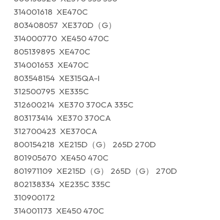
314001618 XE470C
803408057 XE370D（G）
314000770 XE450 470C
805139895 XE470C
314001653 XE470C
803548154 XE315QA-I
312500795 XE335C
312600214 XE370 370CA 335C
803173414 XE370 370CA
312700423 XE370CA
800154218 XE215D（G） 265D 270D
801905670 XE450 470C
801971109 XE215D（G） 265D（G） 270D
802138334 XE235C 335C
310900172
314001173 XE450 470C