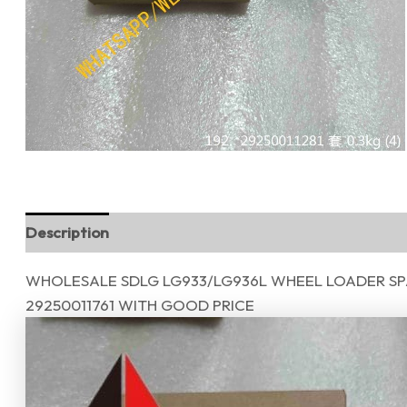
Description
Reviews (0)
WHOLESALE SDLG LG933/LG936L WHEEL LOADER SPAR
29250011761 WITH GOOD PRICE