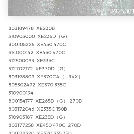
803189478 XE230B
310903000 XE235D（G）
800105225 XE450 470C
314000142 XE450 470C
312500093 XE335C
312702172 XE370D（G）
803198809 XE370CA（…RXX）
805302492 XE370 335C
310900194
800154177 XE265D（G） 270D
803172046 XE335C 150B
310903187 XE235D（G）
803177258 XE450 470C 270D
800138320 XE370 335 350