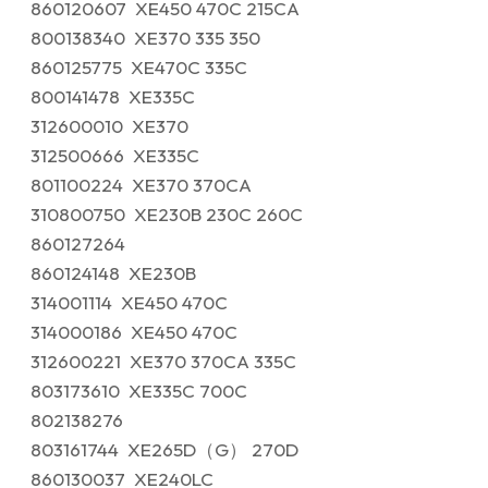
860120607 XE450 470C 215CA
800138340 XE370 335 350
860125775 XE470C 335C
800141478 XE335C
312600010 XE370
312500666 XE335C
801100224 XE370 370CA
310800750 XE230B 230C 260C
860127264
860124148 XE230B
314001114 XE450 470C
314000186 XE450 470C
312600221 XE370 370CA 335C
803173610 XE335C 700C
802138276
803161744 XE265D（G） 270D
860130037 XE240LC