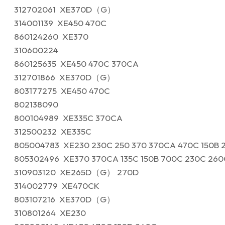
312702061 XE370D（G）
314001139 XE450 470C
860124260 XE370
310600224
860125635 XE450 470C 370CA
312701866 XE370D（G）
803177275 XE450 470C
802138090
800104989 XE335C 370CA
312500232 XE335C
805004783 XE230 230C 250 370 370CA 470C 150B 
805302496 XE370 370CA 135C 150B 700C 230C 260
310903120 XE265D（G） 270D
314002779 XE470CK
803107216 XE370D（G）
310801264 XE230