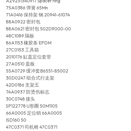
AZ9231340917 Spacer ring
75A0386 弹簧 65Mn
71A0416 保持架 钢 20941-61074
88A0922 密封包
88A0621 密封包 502D9000-00
48C1089 隔板
86A1153 橡胶条 EPDM
27C0153 工具箱
2010176 缸盖定位套管
27A0510 盖板
55A0729 缓冲套B6551-85002
30D0247 组合式行走架
42D0186 支架五
74A0937 防烫伤标志
30C0748 接头
SP122778 U形圈 50M1105
66A0005 定位销 66A0005
ISD160 50
47C0371 司机椅 47C0371