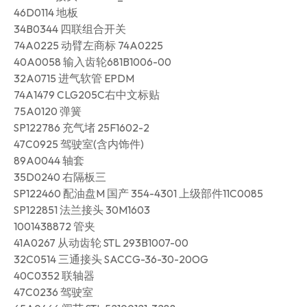
46D0114 地板
34B0344 四联组合开关
74A0225 动臂左商标 74A0225
40A0058 输入齿轮681B1006-00
32A0715 进气软管 EPDM
74A1479 CLG205C右中文标贴
75A0120 弹簧
SP122786 充气堵 25F1602-2
47C0925 驾驶室(含内饰件)
89A0044 轴套
35D0240 右隔板三
SP122460 配油盘M 国产 354-4301 上级部件11C0085
SP122851 法兰接头 30M1603
1001438872 管夹
41A0267 从动齿轮 STL 293B1007-00
32C0514 三通接头 SACCG-36-30-20OG
40C0352 联轴器
47C0236 驾驶室