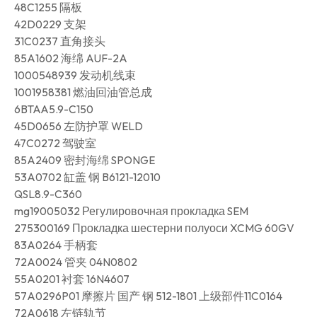
48C1255 隔板
42D0229 支架
31C0237 直角接头
85A1602 海绵 AUF-2A
1000548939 发动机线束
1001958381 燃油回油管总成
6BTAA5.9-C150
45D0656 左防护罩 WELD
47C0272 驾驶室
85A2409 密封海绵 SPONGE
53A0702 缸盖 钢 B6121-12010
QSL8.9-C360
mg19005032 Регулировочная прокладка SEM
275300169 Прокладка шестерни полуоси XCMG 60GV
83A0264 手柄套
72A0024 管夹 04N0802
55A0201 衬套 16N4607
57A0296P01 摩擦片 国产 钢 512-1801 上级部件11C0164
72A0618 左链轨节