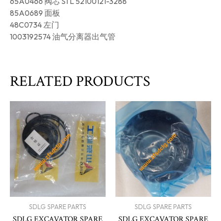
65A0466 阀芯 STL 52100121-3288
85A0689 面板
48C0734 左门
1003192574 油气分离器出气管
RELATED PRODUCTS
SDLG SPARE PARTS
SDLG SPARE PARTS
SDLG EXCAVATOR SPARE
SDLG EXCAVATOR SPARE