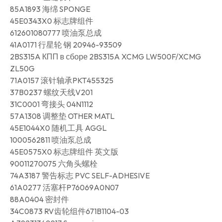
85A1893 海绵 SPONGE
45E0343X0 标志牌组件
612601080777 喷油泵总成
41A0171 行星轮 钢 20946-93509
2BS315A КПП в сборе 2BS315A XCMG LW500F/XCMG
ZL50G
71A0157 滚针轴承PKT455325
37B0237 螺纹天线V201
31C0001 弯接头 04N1112
57A1308 调整垫 OTHER MATL
45E1044X0 随机工具 AGGL
1000562811 喷油泵总成
45E0575X0 标志牌组件 英文版
90011270075 六角头螺栓
74A3187 警告标志 PVC SELF-ADHESIVE
61A0277 活塞杆P76069A0N07
88A0404 密封件
34C0873 RV齿轮组件671B1104-03