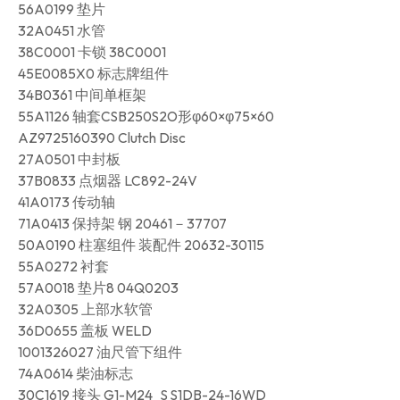
56A0199 垫片
32A0451 水管
38C0001 卡锁 38C0001
45E0085X0 标志牌组件
34B0361 中间单框架
55A1126 轴套CSB250S2O形φ60×φ75×60
AZ9725160390 Clutch Disc
27A0501 中封板
37B0833 点烟器 LC892-24V
41A0173 传动轴
71A0413 保持架 钢 20461－37707
50A0190 柱塞组件 装配件 20632-30115
55A0272 衬套
57A0018 垫片8 04Q0203
32A0305 上部水软管
36D0655 盖板 WELD
1001326027 油尺管下组件
74A0614 柴油标志
30C1619 接头 G1-M24_S S1DB-24-16WD