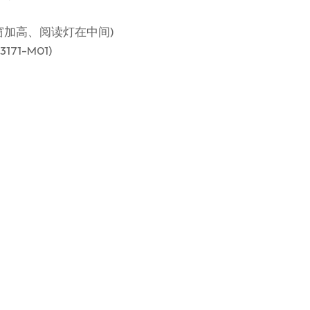
、天窗加高、阅读灯在中间)
71-M01)