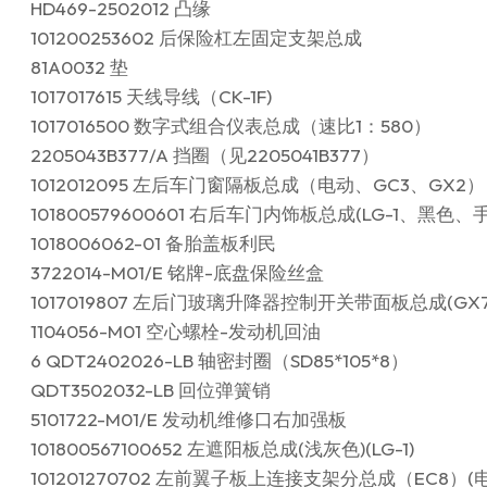
HD469-2502012 凸缘
101200253602 后保险杠左固定支架总成
81A0032 垫
1017017615 天线导线（CK-1F)
1017016500 数字式组合仪表总成（速比1：580）
2205043B377/A 挡圈（见2205041B377）
1012012095 左后车门窗隔板总成（电动、GC3、GX2）
101800579600601 右后车门内饰板总成(LG-1、黑色
1018006062-01 备胎盖板利民
3722014-M01/E 铭牌-底盘保险丝盒
1017019807 左后门玻璃升降器控制开关带面板总成(GX7、N
1104056-M01 空心螺栓-发动机回油
6 QDT2402026-LB 轴密封圈（SD85*105*8）
QDT3502032-LB 回位弹簧销
5101722-M01/E 发动机维修口右加强板
101800567100652 左遮阳板总成(浅灰色)(LG-1)
101201270702 左前翼子板上连接支架分总成（EC8）(