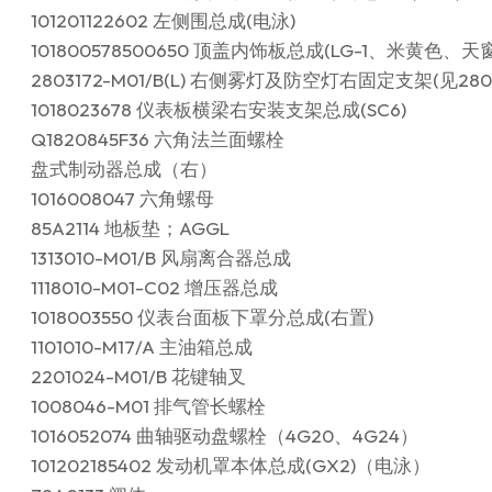
101201122602 左侧围总成(电泳)
101800578500650 顶盖内饰板总成(LG-1、米黄色
2803172-M01/B(L) 右侧雾灯及防空灯右固定支架(见28031
1018023678 仪表板横梁右安装支架总成(SC6)
Q1820845F36 六角法兰面螺栓
盘式制动器总成（右）
1016008047 六角螺母
85A2114 地板垫；AGGL
1313010-M01/B 风扇离合器总成
1118010-M01-C02 增压器总成
1018003550 仪表台面板下罩分总成(右置)
1101010-M17/A 主油箱总成
2201024-M01/B 花键轴叉
1008046-M01 排气管长螺栓
1016052074 曲轴驱动盘螺栓（4G20、4G24）
101202185402 发动机罩本体总成(GX2)（电泳）