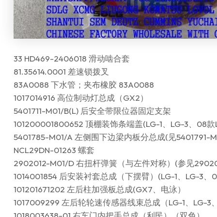
33 HD469-2406018 滑动啮合套
81.35614.0001 差速锁拨叉
83A0088 下水管；夹布橡胶 83A0088
1017014916 高位制动灯总成（GX2）
5401711-M01/B(L) 后安全带限位器固定支架
101200001800652 顶棚装饰条端盖(LG-1、LG-3、08款L
5401785-M01/A 左侧围下边梁内板分总成(见5401791-M0
NCL29DN-01263 螺套
2902012-M01/D 右扭杆弹簧（与左件对称）(参见290201
1014001854 后安装衬套总成（下摆臂）(LG-1、LG-3、0
101201671202 左后柱加强板总成(GX7、电泳）
1017009299 左后轮轮速传感器线束总成（LG-1、LG-3、0
1018003638-01 右车门内把手总成（利民）（双色）