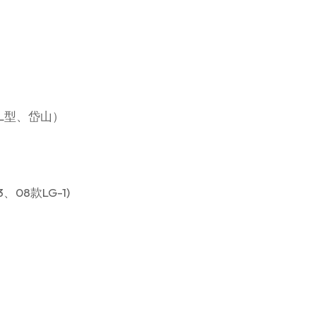
、L型、岱山）
、08款LG-1)