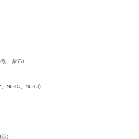
、手动、蒙布)
L-1C、NL-1D)
电泳)