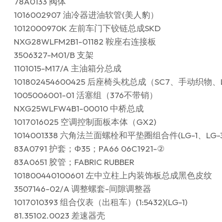
78A0133 阀体
1016002907 油冷器进油软管(美人豹）
1012000970K 左前车门下铰链总成SKD
NXG28WLFM2B1-01182 鞍座右连接板
3506327-M01/B 支架
1101015-M17/A 主油箱分总成
101802454600425 后座椅头枕总成（SC7、手动织物
1005006001-01 活塞组（376不带销）
NXG25WLFW4B1-00010 中桥总成
1017016025 空调控制面板本体（GX2)
1014001338 六角法兰面螺栓和平垫圈组合件(LG-1、LG-3
83A0791 护套；Φ35；PA66 06C1921-②
83A0651 胶管；FABRIC RUBBER
101800440100601 左中立柱上内装饰板总成黑色皮纹
3507146-02/A 调整螺套-间隙调整器
1017010393 组合仪表（出租车）(1:5432)(LG-1)
81.35102.0023 差速器壳