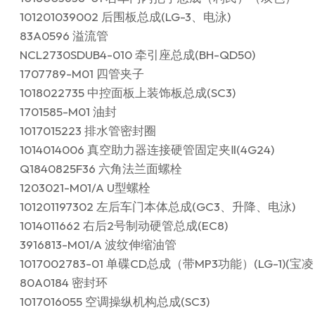
101201039002 后围板总成(LG-3、电泳)
83A0596 溢流管
NCL2730SDUB4-010 牵引座总成(BH-QD50)
1707789-M01 四管夹子
1018022735 中控面板上装饰板总成(SC3)
1701585-M01 油封
1017015223 排水管密封圈
1014014006 真空助力器连接硬管固定夹Ⅱ(4G24)
Q1840825F36 六角法兰面螺栓
1203021-M01/A U型螺栓
101201197302 左后车门本体总成(GC3、升降、电泳)
1014011662 右后2号制动硬管总成(EC8)
3916813-M01/A 波纹伸缩油管
1017002783-01 单碟CD总成（带MP3功能）(LG-1)(宝
80A0184 密封环
1017016055 空调操纵机构总成(SC3)