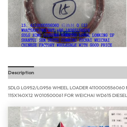
Description
Reviews (0)
SDLG LG952/LG956 WHEEL LOADER 4110000556060 R
115X140X12 W010500061 FOR WEICHAI WD615 DIESE