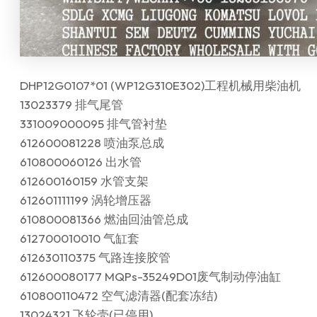
DHP12G0107*01 (WP12G310E302)工程机械用柴油机
13023379 排气尾管
331009000095 排气管衬垫
612600081228 喷油泵总成
610800060126 出水管
612600160159 水管支架
612601111199 涡轮增压器
610800081366 燃油回油管总成
612700010010 气缸套
612630110375 气路连接胶管
612600080177 MQPs-35249D01废气制动停油缸
610800110472 空气滤清器(配套冻结)
13024321 飞轮壳(已停用)