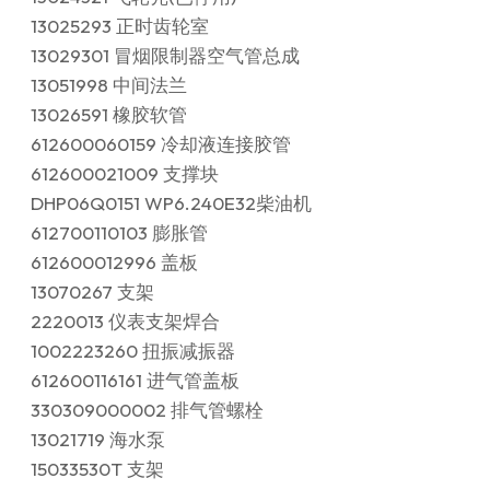
13025293 正时齿轮室
13029301 冒烟限制器空气管总成
13051998 中间法兰
13026591 橡胶软管
612600060159 冷却液连接胶管
612600021009 支撑块
DHP06Q0151 WP6.240E32柴油机
612700110103 膨胀管
612600012996 盖板
13070267 支架
2220013 仪表支架焊合
1002223260 扭振减振器
612600116161 进气管盖板
330309000002 排气管螺栓
13021719 海水泵
15033530T 支架