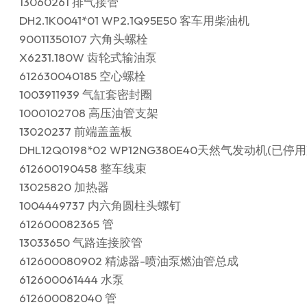
13060261 排气接管
DH2.1K0041*01 WP2.1Q95E50 客车用柴油机
90011350107 六角头螺栓
X6231.180W 齿轮式输油泵
612630040185 空心螺栓
1003911939 气缸套密封圈
1000102708 高压油管支架
13020237 前端盖盖板
DHL12Q0198*02 WP12NG380E40天然气发动机(已停用
612600190458 整车线束
13025820 加热器
1004449737 内六角圆柱头螺钉
612600082365 管
13033650 气路连接胶管
612600080902 精滤器-喷油泵燃油管总成
612600061444 水泵
612600082040 管