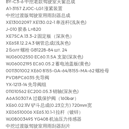
BY-C3-6 中挖老款驾驶室天窗总成
A1-3157 ZJOC-LG1 涨紧装置
中挖过渡版驾驶室用雨刮器总成
XE13002097 XE130.02-1 单连杆(浅灰色)
J-010 胶条 L=820
XE75CA.13.3-2 固定板（深灰色）
XE65Ⅱ.12.2.4.3 钢管总成(浅灰色)
2 Болт 螺栓 GB1228-84 шт. 24
WJ06002550 EC60.11.5A 支架(深灰色)
WJ06002195 EC60.05.2 蓄电池盖板(黄色)
0011301002 XE60 8155-GA-64/8155-MA-62 螺栓母
PVD8PC6035 先导阀
YX-1213-14 先导阀组
011010562 EC200.05.3 销轴(深灰色)
A6A50307A 过载保护阀（160bar）
XE60.02.1Ⅳ 铲斗总成(0.23立方) 720mm宽
XE06510006 XE65.10.1-1 拉杆（镀锌）
WJ08003495 YG408 机油压力传感器
中挖过渡版驾驶室用雨刮器刮片