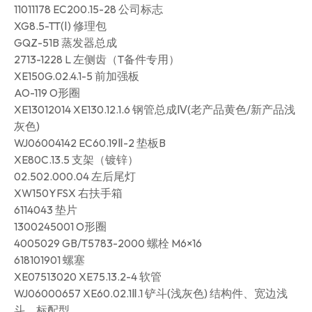
11011178 EC200.15-28 公司标志
XG8.5-TT(Ⅰ) 修理包
GQZ-51B 蒸发器总成
2713-1228 L 左侧齿（T备件专用）
XE150G.02.4.1-5 前加强板
AO-119 O形圈
XE13012014 XE130.12.1.6 钢管总成Ⅳ(老产品黄色/新产品浅
灰色)
WJ06004142 EC60.19Ⅱ-2 垫板B
XE80C.13.5 支架（镀锌）
02.502.000.04 左后尾灯
XW150YFSX 右扶手箱
6114043 垫片
1300245001 O形圈
4005029 GB/T5783-2000 螺栓 M6×16
618101901 螺塞
XE07513020 XE75.13.2-4 软管
WJ06000657 XE60.02.1Ⅱ.1 铲斗(浅灰色) 结构件、宽边浅
斗、标配型