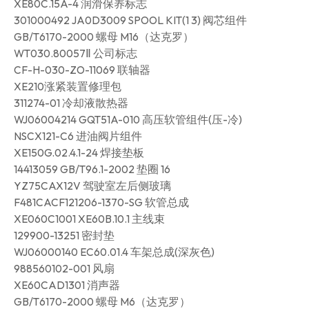
XE80C.15A-4 润滑保养标志
301000492 JA0D3009 SPOOL KIT(1 3) 阀芯组件
GB/T6170-2000 螺母 M16（达克罗）
WT030.80057Ⅱ 公司标志
CF-H-030-ZO-11069 联轴器
XE210涨紧装置修理包
311274-01 冷却液散热器
WJ06004214 GQT51A-010 高压软管组件(压-冷)
NSCX121-C6 进油阀片组件
XE150G.02.4.1-24 焊接垫板
14413059 GB/T96.1-2002 垫圈 16
YZ75CAX12V 驾驶室左后侧玻璃
F481CACF121206-1370-SG 软管总成
XE060C1001 XE60B.10.1 主线束
129900-13251 密封垫
WJ06000140 EC60.01.4 车架总成(深灰色)
988560102-001 风扇
XE60CAD1301 消声器
GB/T6170-2000 螺母 M6（达克罗）