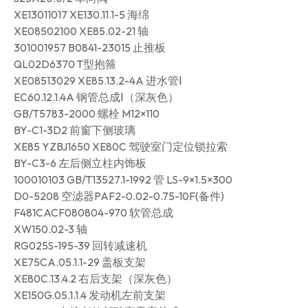
XE13011017 XE130.11.1-5 海绵
XE08502100 XE85.02-21 轴
301001957 B0841-23015 止推板
QL02D6370 T型抱箍
XE08513029 XE85.13.2-4A 进水管Ⅰ
EC60.12.1.4A 钢管总成Ⅰ（深灰色）
GB/T5783-2000 螺栓 M12×110
BY-C1-3D2 前窗下侧玻璃
XE85 YZBJ1650 XE80C 驾驶室门定位锁拉索
BY-C3-6 左后侧立柱内饰板
100010103 GB/T13527.1-1992 管 LS-9×1.5×300
D0-5208 空滤器PAF2-0.02-0.75-10F(备件)
F481CACF080804-970 软管总成
XW150.02-3 轴
RG025S-195-39 回转减速机
XE75CA.05.1.1-29 盖板支架
XE80C.13.4.2 右后支架（深灰色）
XE150G.05.1.1.4 发动机左前支架