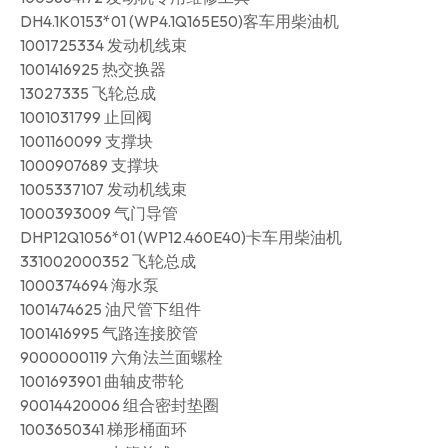
DH4.1K0153*01 (WP4.1Q165E50)客车用柴油机
1001725334 发动机线束
1001416925 热交换器
13027335 飞轮总成
1001031799 止回阀
1001160099 支撑块
1000907689 支撑块
1005337107 发动机线束
1000393009 气门导管
DHP12Q1056*01 (WP12.460E40)卡车用柴油机
331002000352 飞轮总成
1000374694 海水泵
1001474625 油尺管下组件
1001416995 气路连接胶管
9000000119 六角法兰面螺栓
1001693901 曲轴皮带轮
90014420006 组合密封垫圈
1003650341 梯形桶面环