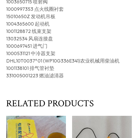
1003650715 喷射阀
1000997353 点火线圈衬套
15010650Z 发动机吊板
1004365600 起动机
1001128872 线束支架
13032534 风扇连接盘
1000697451 进气门
1000531121 中冷器支架
DHL10T0037*01 (WP10G336E341)农业机械用柴油机
1001138101 排气管衬垫
331005001223 燃油滤清器
RELATED PRODUCTS