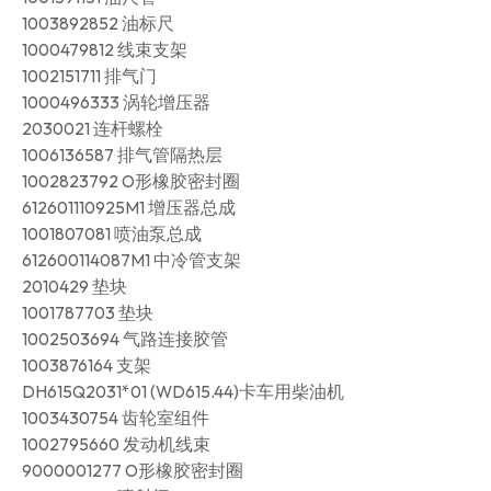
1003892852 油标尺
1000479812 线束支架
1002151711 排气门
1000496333 涡轮增压器
2030021 连杆螺栓
1006136587 排气管隔热层
1002823792 O形橡胶密封圈
612601110925M1 增压器总成
1001807081 喷油泵总成
612600114087M1 中冷管支架
2010429 垫块
1001787703 垫块
1002503694 气路连接胶管
1003876164 支架
DH615Q2031*01 (WD615.44)卡车用柴油机
1003430754 齿轮室组件
1002795660 发动机线束
9000001277 O形橡胶密封圈