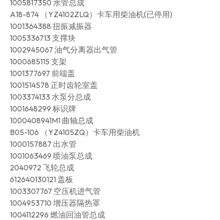
1005817350 水管总成
A18-874 （YZ4102ZLQ）卡车用柴油机(已停用)
1001364388 扭振减振器
1005336713 支撑块
1002945067 油气分离器出气管
1000685115 支架
1001377697 前端盖
1001514578 正时齿轮室盖
1003374133 水泵分总成
1001648299 标识牌
1000408941M1 曲轴总成
B05-106 （YZ4105ZQ）卡车用柴油机
1000157887 出水管
1001063469 喷油泵总成
2040972 飞轮总成
612640130121 盖板
1003307767 空压机进气管
1004953710 增压器隔热罩
1004112296 燃油回油管总成