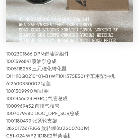
1002301866 DPM进油管组件
1001596841 喷油泵总成
1005118253 三元催化转化器
DHH10Q0210*01-B (WP10H375E50)卡车用柴油机
612600830002 堵盖
1001309990 密封圈
1001346623 EGR出气管总成
1000969452 前排气歧管
1007079480 DOC_DPF_SCR总成
1001180499 张紧轮支架
28201736/PJGS 旋转罐体(Z20070019)
C51-024 WP2.1D18E2型柴油机