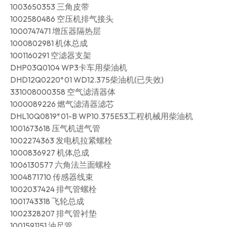
1003650353 三角皮带
1002580486 空压机排气接头
1000747471 增压器隔热层
1000802981 机体总成
1001160291 空滤器支架
DHP03Q0104 WP3卡车用柴油机
DHD12Q0220*01 WD12.375柴油机(已失效)
331008000358 空气滤清器体
1000089226 燃气滤清器滤芯
DHL10Q0819*01-B WP10.375E53工程机械用柴油机
1001673618 压气机进气管
1002274363 发电机拉紧螺栓
1000836927 机体总成
1006130577 六角法兰面螺栓
1004871710 传感器线束
1002037424 排气管螺栓
1001743318 飞轮总成
1002328207 排气管衬垫
1001591151 油尺管