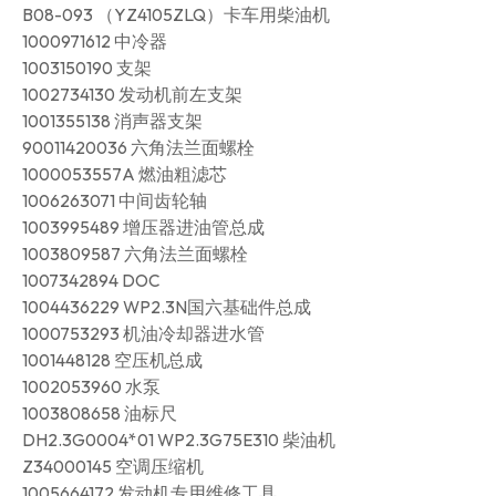
B08-093 （YZ4105ZLQ）卡车用柴油机
1000971612 中冷器
1003150190 支架
1002734130 发动机前左支架
1001355138 消声器支架
90011420036 六角法兰面螺栓
1000053557A 燃油粗滤芯
1006263071 中间齿轮轴
1003995489 增压器进油管总成
1003809587 六角法兰面螺栓
1007342894 DOC
1004436229 WP2.3N国六基础件总成
1000753293 机油冷却器进水管
1001448128 空压机总成
1002053960 水泵
1003808658 油标尺
DH2.3G0004*01 WP2.3G75E310 柴油机
Z34000145 空调压缩机
1005664172 发动机专用维修工具