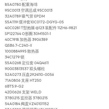
85A0780 配重海绵
95C0013 空调总成 95C0013
32A0789 吸气管 EPDM
55A1119 缓冲套10C0172-DGYG-05
40C0281 T型抱箍 ф123 装配件 11ZH6-9821
SP122764 O形圈 30M1501-1
40C1918 加热器 3906389
QSB6.7-C240-II
1000884995 散热器
34C1279 锁
55A0268 定位套 04Q4611
90003813537 双头螺柱
52A0273 压盘2924110-0056
71A0806 支座 HT250
6BT5.9-G2
42D0626 支架 WELD
37B0215 监控器 37B0215
54A0184 阀盖VZ40101152