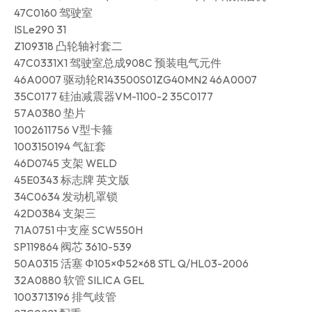
47C0160 驾驶室
ISLe290 31
Z109318 凸轮轴衬套二
47C0331X1 驾驶室总成908C 预装电气元件
46A0007 驱动轮R143500S01ZG40MN2 46A0007
35C0177 硅油减震器VM-1100-2 35C0177
57A0380 垫片
1002611756 V型卡箍
1003150194 气缸套
46D0745 支架 WELD
45E0343 标志牌 英文版
34C0634 发动机罩锁
42D0384 支架三
71A0751 中支座 SCW550H
SP119864 阀芯 3610-539
50A0315 活塞 Φ105×Φ52×68 STL Q/HL03-2006
32A0880 软管 SILICA GEL
1003713196 排气歧管