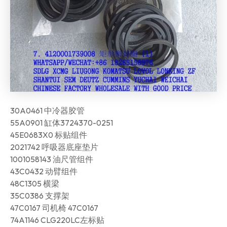
30A0461 中冷器胶管
55A0901 缸体3724370-0251
45E0683X0 标贴组件
2021742 呼吸器底座垫片
1001058143 油尺管组件
43C0432 动臂组件
48C1305 横梁
35C0386 支撑架
47C0167 司机椅 47C0167
74A1146 CLG220LC左标贴