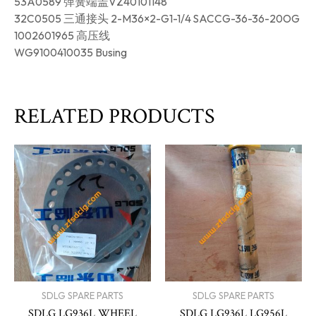
53A0589 弹簧端盖VZ40101148
32C0505 三通接头 2-M36×2-G1-1/4 SACCG-36-36-20OG
1002601965 高压线
WG9100410035 Busing
RELATED PRODUCTS
SDLG SPARE PARTS
SDLG SPARE PARTS
SDLG LG936L WHEEL
SDLG LG936L LG956L