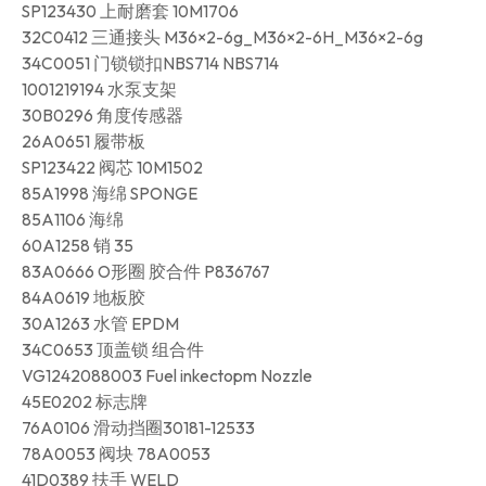
SP123430 上耐磨套 10M1706
32C0412 三通接头 M36×2-6g_M36×2-6H_M36×2-6g
34C0051 门锁锁扣NBS714 NBS714
1001219194 水泵支架
30B0296 角度传感器
26A0651 履带板
SP123422 阀芯 10M1502
85A1998 海绵 SPONGE
85A1106 海绵
60A1258 销 35
83A0666 O形圈 胶合件 P836767
84A0619 地板胶
30A1263 水管 EPDM
34C0653 顶盖锁 组合件
VG1242088003 Fuel inkectopm Nozzle
45E0202 标志牌
76A0106 滑动挡圈30181-12533
78A0053 阀块 78A0053
41D0389 扶手 WELD