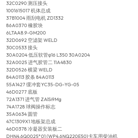
32C0290 测压接头
1001615017 机体总成
37B1004 雨刮电机 ZD1332
86A0370 橡胶块
6LTAA8.9-GM200
32D0692 空滤架 WELD
30C0533 接头
30A0204 低压软管φ16 L350 30A0204
32A0025 进气胶管二 11A4830
32D0526 横梁 WELD
84A0113 胶条 84A0113
55A1427 缓冲套YC35-DG-YG-05
46D0277 底板
72A1371 进气管 ZAlSi9Mg
74A1728 球阀操作标志
35A0634 圆管
47C1309X1 地板架总成
46D0378 冷凝器安装板二
DHN4.6Q0025*01 (WP4.6NQ220E50)卡车用柴油机