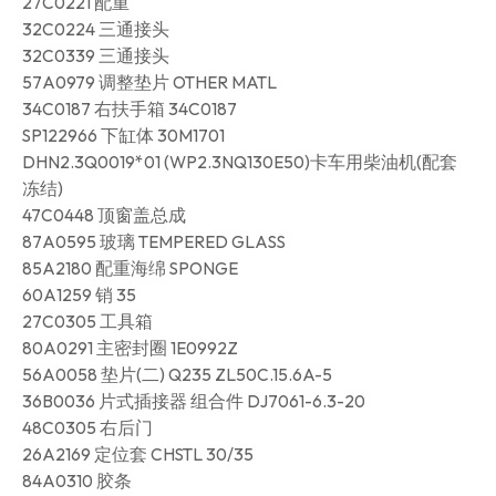
27C0221 配重
32C0224 三通接头
32C0339 三通接头
57A0979 调整垫片 OTHER MATL
34C0187 右扶手箱 34C0187
SP122966 下缸体 30M1701
DHN2.3Q0019*01 (WP2.3NQ130E50)卡车用柴油机(配套
冻结)
47C0448 顶窗盖总成
87A0595 玻璃 TEMPERED GLASS
85A2180 配重海绵 SPONGE
60A1259 销 35
27C0305 工具箱
80A0291 主密封圈 1E0992Z
56A0058 垫片(二) Q235 ZL50C.15.6A-5
36B0036 片式插接器 组合件 DJ7061-6.3-20
48C0305 右后门
26A2169 定位套 CHSTL 30/35
84A0310 胶条