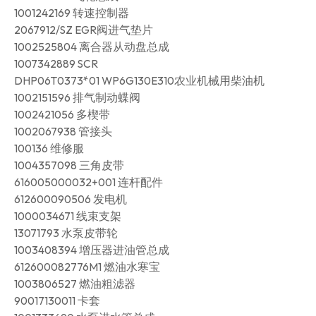
1001242169 转速控制器
2067912/SZ EGR阀进气垫片
1002525804 离合器从动盘总成
1007342889 SCR
DHP06T0373*01 WP6G130E310农业机械用柴油机
1002151596 排气制动蝶阀
1002421056 多楔带
1002067938 管接头
100136 维修服
1004357098 三角皮带
616005000032+001 连杆配件
612600090506 发电机
1000034671 线束支架
13071793 水泵皮带轮
1003408394 增压器进油管总成
612600082776M1 燃油水寒宝
1003806527 燃油粗滤器
90017130011 卡套