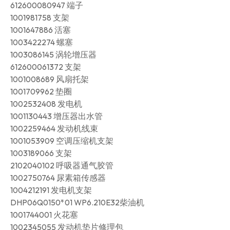
612600080947 端子
1001981758 支架
1001647886 活塞
1003422274 螺塞
1003086145 涡轮增压器
612600061372 支架
1001008689 风扇托架
1001709962 垫圈
1002532408 发电机
1001130443 增压器出水管
1002259464 发动机线束
1001053909 空调压缩机支架
1003189066 支架
2102040102 呼吸器通气胶管
1002750764 尿素箱传感器
1004212191 发电机支架
DHP06Q0150*01 WP6.210E32柴油机
1001744001 火花塞
1002345055 发动机垫片修理包