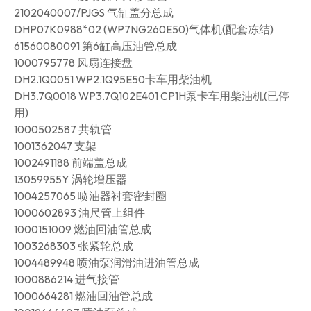
2102040007/PJGS 气缸盖分总成
DHP07K0988*02 (WP7NG260E50)气体机(配套冻结)
61560080091 第6缸高压油管总成
1000795778 风扇连接盘
DH2.1Q0051 WP2.1Q95E50卡车用柴油机
DH3.7Q0018 WP3.7Q102E401 CP1H泵卡车用柴油机(已停
用)
1000502587 共轨管
1001362047 支架
1002491188 前端盖总成
13059955Y 涡轮增压器
1004257065 喷油器衬套密封圈
1000602893 油尺管上组件
1000151009 燃油回油管总成
1003268303 张紧轮总成
1004489948 喷油泵润滑油进油管总成
1000886214 进气接管
1000664281 燃油回油管总成