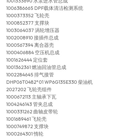
1001333690 水泵进水管总成
1006386665 DPF载体清洁检测系统
1000373352 飞轮壳
1000852377 支撑块
1003064037 涡轮增压器
1002008910 接插件总成
1000567394 离合器壳
1000406884 空压机总成
1001626444 定位套
1001362361 燃油回油管总成
1002284645 排气接管
DHP06T0482*01 WP6G135E330 柴油机
2027202 飞轮壳组件
1000672113 主轴承下瓦
1004246143 管夹总成
1000331262 曲轴皮带轮
1001689461 飞轮壳
1000749872 支撑块
1000264301 惰轮