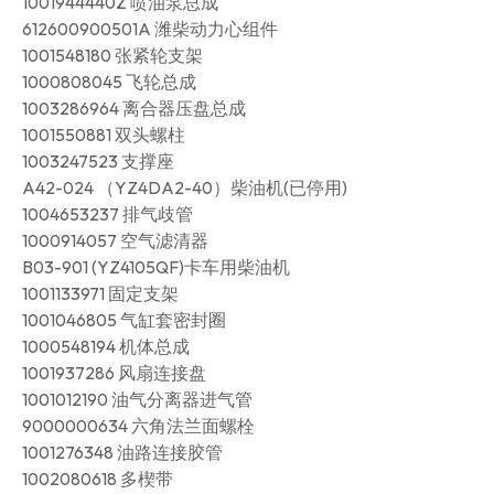
1001944440Z 喷油泵总成
612600900501A 潍柴动力心组件
1001548180 张紧轮支架
1000808045 飞轮总成
1003286964 离合器压盘总成
1001550881 双头螺柱
1003247523 支撑座
A42-024 （YZ4DA2-40）柴油机(已停用)
1004653237 排气歧管
1000914057 空气滤清器
B03-901 (YZ4105QF)卡车用柴油机
1001133971 固定支架
1001046805 气缸套密封圈
1000548194 机体总成
1001937286 风扇连接盘
1001012190 油气分离器进气管
9000000634 六角法兰面螺栓
1001276348 油路连接胶管
1002080618 多楔带