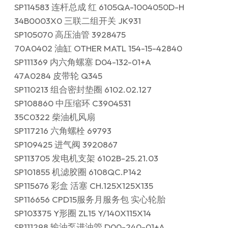
SP114583 连杆总成 红 6105QA-1004050D-H
34B0003X0 三联二组开关 JK931
SP105070 高压油管 3928475
70A0402 油缸 OTHER MATL 154-15-42840
SP111369 内六角螺塞 D04-132-01+A
47A0284 皮带轮 Q345
SP110213 组合密封垫圈 6102.02.127
SP108860 中压缩环 C3904531
35C0322 柴油机风扇
SP117216 六角螺栓 69793
SP109425 进气阀 3920867
SP113705 发电机支架 6102B-25.21.03
SP101855 机滤胶圈 6108QC.P142
SP115676 彩盒 活塞 CH.125X125X135
SP116656 CPD15服务月服务包 实心轮胎
SP103375 Y形圈 ZL15 Y/140X115X14
SP111298 输油泵进油管 D00-240-01+A