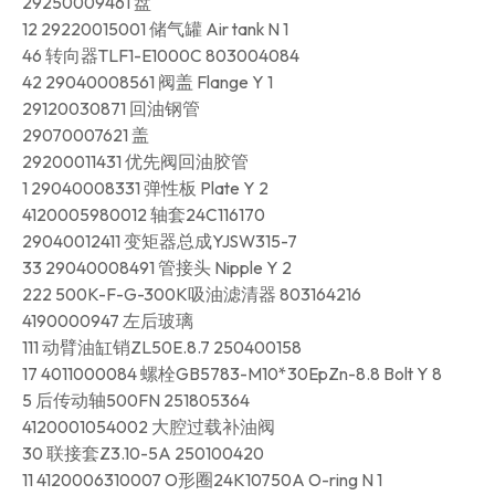
29250009461 盘
12 29220015001 储气罐 Air tank N 1
46 转向器TLF1-E1000C 803004084
42 29040008561 阀盖 Flange Y 1
29120030871 回油钢管
29070007621 盖
29200011431 优先阀回油胶管
1 29040008331 弹性板 Plate Y 2
4120005980012 轴套24C116170
29040012411 变矩器总成YJSW315-7
33 29040008491 管接头 Nipple Y 2
222 500K-F-G-300K吸油滤清器 803164216
4190000947 左后玻璃
111 动臂油缸销ZL50E.8.7 250400158
17 4011000084 螺栓GB5783-M10*30EpZn-8.8 Bolt Y 8
5 后传动轴500FN 251805364
4120001054002 大腔过载补油阀
30 联接套Z3.10-5A 250100420
11 4120006310007 O形圈24K10750A O-ring N 1