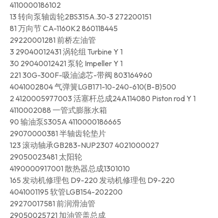
4110000186102
13 转向泵轴齿轮2BS315A.30-3 272200151
81 万向节 CA-1160K2 860118445
29220001281 前桥左油管
3 29040012431 涡轮组 Turbine Y 1
30 29040012421 泵轮 Impeller Y 1
221 30G-300F-吸油滤芯-带阀 803164960
4041002804 气弹簧LGB171-10-240-610(B-B)500
2 4120005977003 活塞杆总成24A114080 Piston rod Y 1
4110002088 一管式膨胀水箱
90 输油泵S305A 4110000186665
29070000381 半轴齿轮垫片
123 滚动轴承GB283-NUP2307 4021000027
29050023481 太阳轮
4190000917001 散热器总成1301010
165 发动机修理包 D9-220 发动机修理包 D9-220
4041001195 软管LGB154-202200
29270017581 前润滑油管
29050025721 加油管盖总成