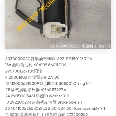
4030000047 骨架油封HG4-692-PD150*180*16
186 曲轴前油封 YC6105 860112109
29070012671 太阳轮
4120001803 齿轮泵JHP2A100
13 4120006310009 O形圈24K308001 O-ring N 1
211 废气涡轮增压器 61560113227A
24 29050015481 垫圈10 Washer Y 9
10 29220020631 前桥左油管 Brake pipe Y 1
33 4041002255 软管LGB150-204130 Hose assembly Y 1
14 500K装载机备件工作泵轴齿轮 272200262