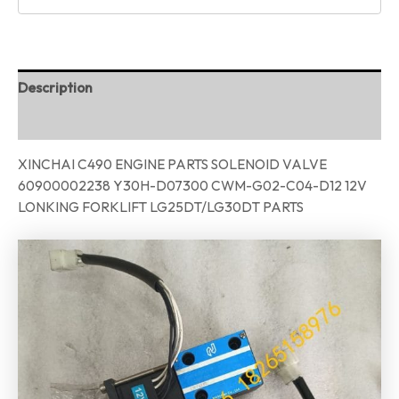
Description
Reviews (0)
XINCHAI C490 ENGINE PARTS SOLENOID VALVE
60900002238 Y30H-D07300 CWM-G02-C04-D12 12V
LONKING FORKLIFT LG25DT/LG30DT PARTS