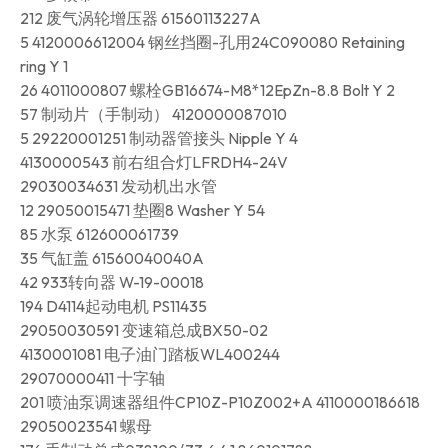
212 废气涡轮增压器 61560113227A
5 4120006612004 钢丝挡圈-孔用24C090080 Retaining
ring Y 1
26 4011000807 螺栓GB16674-M8*12EpZn-8.8 Bolt Y 2
57 制动片（手制动） 4120000087010
5 29220001251 制动器管接头 Nipple Y 4
4130000543 前右组合灯LFRDH4-24V
29030034631 发动机出水管
12 29050015471 垫圈8 Washer Y 54
85 水泵 612600061739
35 气缸盖 61560040040A
42 933转向器 W-19-00018
194 D4114起动电机 PS11435
29050030591 变速箱总成BX50-02
4130001081 电子油门踏板WL400244
29070000411 十字轴
201 喷油泵调速器组件CP10Z-P10Z002+A 4110000186618
29050023541 螺母