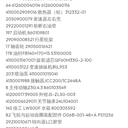
64 612600040114 612600040114
4110002909016 散热器（铝）312332-01
2050900079 差速器左右壳
29220001291 前桥右油管
197 启动机 860109801
29090008521 行星轮架
17 轴齿轮 29050016421
178 油封FB140×170×15 53100005
4110003167001 旋装滤芯QF60M33G-2-100
4110003122 变速操纵机构L953
203 喷油泵 4110001015041
4130001988 接触器JCC200/1C24·48A
8 主传动轴Z3G.4.3 860103549
4120001739005 外钳JS-ZL50-003
4120006629011 关节轴承24U104001
145 徐工 LW500F 水箱 800305592
82 飞轮与起动齿圈装配部件 D06B-001-48+A PS11256
29210010671 转向器L口胶管