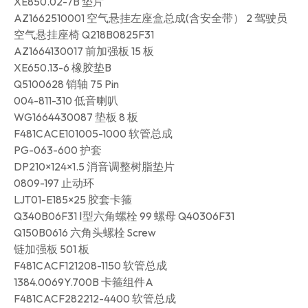
XE850.02-7B 垫片
AZ1662510001 空气悬挂左座盒总成(含安全带） 2 驾驶员
空气悬挂座椅 Q218B0825F31
AZ1664130017 前加强板 15 板
XE650.13-6 橡胶垫B
Q5100628 销轴 75 Pin
004-811-310 低音喇叭
WG1664430087 垫板 8 板
F481CACE101005-1000 软管总成
PG-063-600 护套
DP210×124×1.5 消音调整树脂垫片
0809-197 止动环
LJT01-E185×25 胶套卡箍
Q340B06F31 Ⅰ型六角螺栓 99 螺母 Q40306F31
Q150B0616 六角头螺栓 Screw
链加强板 501 板
F481CACF121208-1150 软管总成
1384.0069Y.700B 卡箍组件A
F481CACF282212-4400 软管总成