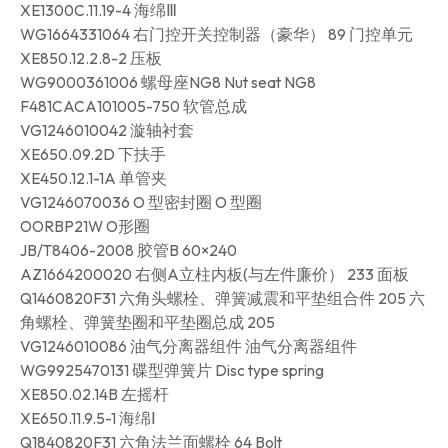
XE1300C.11.19-4 海绵Ⅲ
WG1664331064 右门控开关控制器（豪华） 89 门控单元
XE850.12.2.8-2 压板
WG9000361006 螺母座NG8 Nut seat NG8
F481CACA101005-750 软管总成
VG1246010042 漩轴衬套
XE650.09.2D 下扶手
XE450.12.1-1A 单管夹
VG1246070036 O 型密封圈 O 型圈
OORBP21W O形圈
JB/T8406-2008 胶管B 60×240
AZ1664200020 右侧A立柱内板(与左件廉价） 233 面板
Q1460820F31 六角头螺栓、弹簧减震和平垫组合件 205 六
角螺栓、弹簧垫圈和平垫圈总成 205
VG1246010086 油气分离器组件 油气分离器组件
WG9925470131 碟型弹簧片 Disc type spring
XE850.02.14B 左摇杆
XE650.11.9.5-1 海绵Ⅰ
Q1840820F31 六角法兰面螺栓 64 Bolt