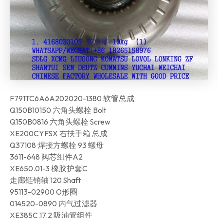
F791TC6A6A202020-1380 软管总成
Q150B10150 六角头螺栓 Bolt
Q150B0816 六角头螺栓 Screw
XE200CYFSX 右扶手箱 总成
Q37108 焊接方螺栓 93 螺母
3611-648 阀芯组件A2
XE650.01-3 橡胶护套C
走廊链销轴 120 Shaft
95113-02900 O形圈
014520-0890 内气过滤器
XE385C.17.2 吸油管组件