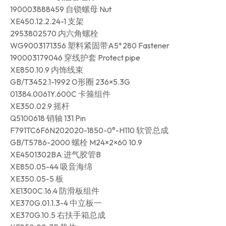
190003888459 自锁螺母 Nut
XE450.12.2.24-1 支架
2953802570 内六角螺栓
WG9003171356 塑料紧固带A5*280 Fastener
190003179046 穿线护套 Protect pipe
XE850.10.9 内饰线束
GB/T3452.1-1992 O形圈 236×5.3G
01384.0061Y.600C 卡箍组件
XE350.02.9 摇杆
Q5100618 销轴 131 Pin
F791TC6F6N202020-1850-0°-H110 软管总成
GB/T5786-2000 螺栓 M24×2×60 10.9
XE4501302BA 进气胶管B
XE850.05-44 吸音海绵
XE350.05-5 板
XE1300C.16.4 防滑板组件
XE370G.01.1.3-4 中立板一
XE370G.10.5 右扶手箱总成