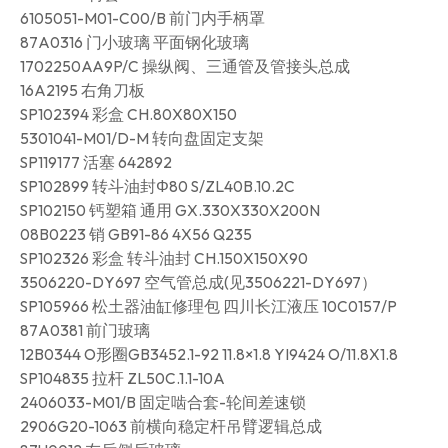
6105051-M01-C00/B 前门内手柄罩
87A0316 门小玻璃 平面钢化玻璃
1702250AA9P/C 操纵阀、三通管及管接头总成
16A2195 右角刀板
SP102394 彩盒 CH.80X80X150
5301041-M01/D-M 转向盘固定支架
SP119177 活塞 642892
SP102899 转斗油封Φ80 S/ZL40B.10.2C
SP102150 钙塑箱 通用 GX.330X330X200N
08B0223 销 GB91-86 4X56 Q235
SP102326 彩盒 转斗油封 CH.150X150X90
3506220-DY697 空气管总成(见3506221-DY697）
SP105966 松土器油缸修理包 四川长江液压 10C0157/P
87A0381 前门玻璃
12B0344 O形圈GB3452.1-92 11.8×1.8 YI9424 O/11.8X1.8
SP104835 拉杆 ZL50C.1.1-10A
2406033-M01/B 固定啮合套-轮间差速锁
2906G20-1063 前横向稳定杆吊臂逻辑总成