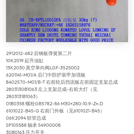
2912012-682 后钢板弹簧第二片
10K2019 起升油缸
13K2030 真空单向阀LGF-3525002
6201141-M01/A 后门中防护装甲加强板
8402570-M01/B-T 右前轮后挡泥板左前固定支架总成
2803130B1063 左上支架总成-右前大灯（见
2803131B1063）
01B0358 螺栓GB5782-86 M30×280-10.9-Zn.D
6101022-B45-G 右前门外板（见6101021-B45）
06K2094 软管总成
SP105588 轴承 54900008
30B0163 压力开关