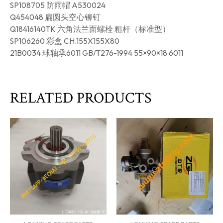
SP108705 防雨帽 A530024
Q454048 扁圆头空心铆钉
Q18416140TK 六角法兰面螺栓 粗杆（标准型）
SP106260 彩盒 CH.155X155X80
21B0034 球轴承6011 GB/T276-1994 55×90×18 6011
RELATED PRODUCTS