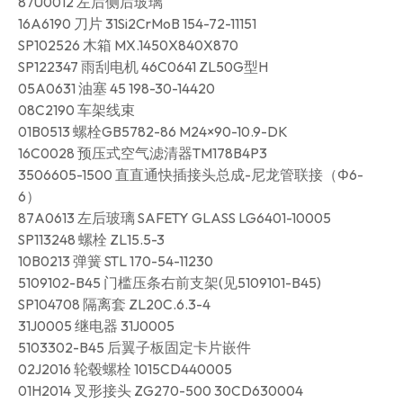
87U0012 左后侧后玻璃
16A6190 刀片 31Si2CrMoB 154-72-11151
SP102526 木箱 MX.1450X840X870
SP122347 雨刮电机 46C0641 ZL50G型H
05A0631 油塞 45 198-30-14420
08C2190 车架线束
01B0513 螺栓GB5782-86 M24×90-10.9-DK
16C0028 预压式空气滤清器TM178B4P3
3506605-1500 直直通快插接头总成-尼龙管联接（Φ6-
6）
87A0613 左后玻璃 SAFETY GLASS LG6401-10005
SP113248 螺栓 ZL15.5-3
10B0213 弹簧 STL 170-54-11230
5109102-B45 门槛压条右前支架(见5109101-B45)
SP104708 隔离套 ZL20C.6.3-4
31J0005 继电器 31J0005
5103302-B45 后翼子板固定卡片嵌件
02J2016 轮毂螺栓 1015CD440005
01H2014 叉形接头 ZG270-500 30CD630004