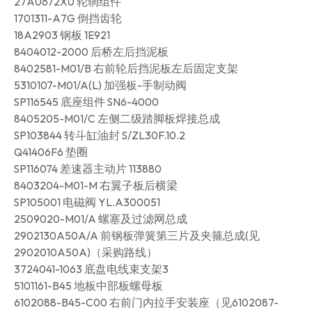
27A0672X0 轮辋组件
1701311-A7G 倒挡齿轮
18A2903 钢板 1E921
8404012-2000 后桥左后挡泥板
8402581-M01/B 右前轮后挡泥板左后固定支架
5310107-M01/A(L) 加强板-手制动阀
SP116545 底座组件 SN6-4000
8405205-M01/C 左侧二级踏脚板焊接总成
SP103844 转斗缸油封 S/ZL30F.10.2
Q41406F6 垫圈
SP116074 差速器主动片 113880
8403204-M01-M 右翼子板后横梁
SP105001 电磁阀 YL.A300051
2509020-M01/A 螺塞及过滤网总成
2902130A50A/A 前钢板弹簧第三片及夹箍总成(见
2902010A50A)（采购路线）
3724041-1063 底盘电线束支架3
5101161-B45 地板中部板螺母板
6102088-B45-C00 右前门内拉手安装座（见6102087-