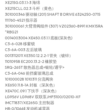
XE215G.03.1.1-3 海绵
XE215CLL.02.3 斗杆（黄色）
301000346 驱动轴 (201) SHAFT B DRIVE 6324250-0715
111760-4521 指示器
301000061 大臂滑阀组件 (307) VZ02360-8991 KMX15RA
“RBG21
0014003004 XE450.03.1.1 底板(深灰色)
C3-6-028 移窗锁
C3-6A-003 左后玻璃
0013112011 XE350.12.2.2-1 管夹（镀锌）
11010958 EC200.13.2-2 橡胶垫
SRQ-265T 散热器总成<银轮/通宇>
C3-6A-046 前挡窗玻璃总成
101000028 1010311 分流阀块
XE650.11.8-1A 封板（深灰色）
XE470C.09.1 下扶手（深灰色）
LG956V LG968V 双联泵JHP3100/02010-XF
IMCT1837/XE265G 主控制器
HR-0/1066Ⅱ 发动机减震器