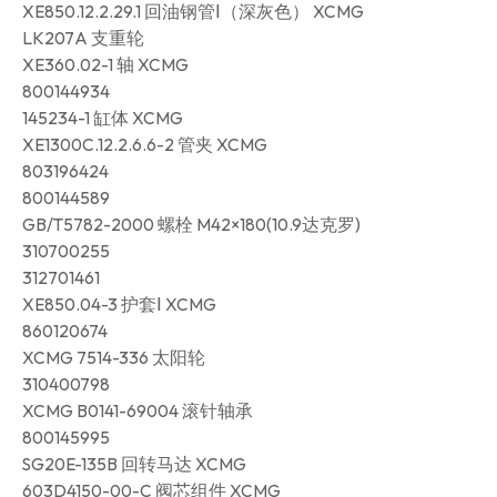
XE850.12.2.29.1 回油钢管Ⅰ（深灰色） XCMG
LK207A 支重轮
XE360.02-1 轴 XCMG
800144934
145234-1 缸体 XCMG
XE1300C.12.2.6.6-2 管夹 XCMG
803196424
800144589
GB/T5782-2000 螺栓 M42×180(10.9达克罗)
310700255
312701461
XE850.04-3 护套Ⅰ XCMG
860120674
XCMG 7514-336 太阳轮
310400798
XCMG B0141-69004 滚针轴承
800145995
SG20E-135B 回转马达 XCMG
603D4150-00-C 阀芯组件 XCMG