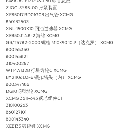
F481CACF121208-1150 软管总成
ZJOC-SY85-00 张紧装置
XE850D13D01G03 出气管 XCMG
860132503
XNL-1500X10 回油过滤器 XCMG
XE850.11.4.8-2 海绵 XCMG
GB/T5782-2000 螺栓 M10×90 10.9（达克罗） XCMG
800148350
800145821
310400257
WT14A132B 行星齿轮C XCMG
BY21106D3-6 锁扣堵头（内） XCMG
800347486
DQ101 驱动轮 XCMG
XCMG 3611-643 阀芯组件C1
310100263
860127101
800143340
XEB135 破碎锤 XCMG